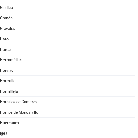
Gimileo
Grañón
Grávalos
Haro
Herce
Herramélluri
Hervías
Hormilla
Hormilleja
Hornillos de Cameros
Hornos de Moncalvillo
Huércanos
Igea