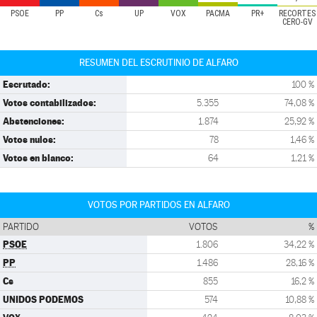
PSOE
PP
Cs
UP
VOX
PACMA
PR+
RECORTES
CERO-GV
RESUMEN DEL ESCRUTINIO DE ALFARO
Escrutado:
100 %
Votos contabilizados:
5.355
74,08 %
Abstenciones:
1.874
25,92 %
Votos nulos:
78
1,46 %
Votos en blanco:
64
1,21 %
VOTOS POR PARTIDOS EN ALFARO
PARTIDO
VOTOS
%
PSOE
1.806
34,22 %
PP
1.486
28,16 %
Cs
855
16,2 %
UNIDOS PODEMOS
574
10,88 %