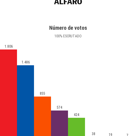
ALFARO
Número de votos
100
%
ESCRUTADO
1.806
1.486
855
574
424
38
19
7