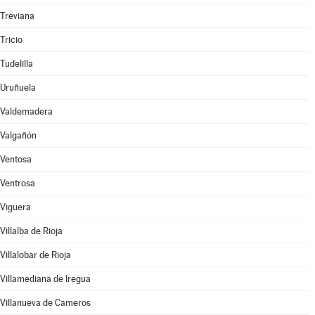
Treviana
Tricio
Tudelilla
Uruñuela
Valdemadera
Valgañón
Ventosa
Ventrosa
Viguera
Villalba de Rioja
Villalobar de Rioja
Villamediana de Iregua
Villanueva de Cameros