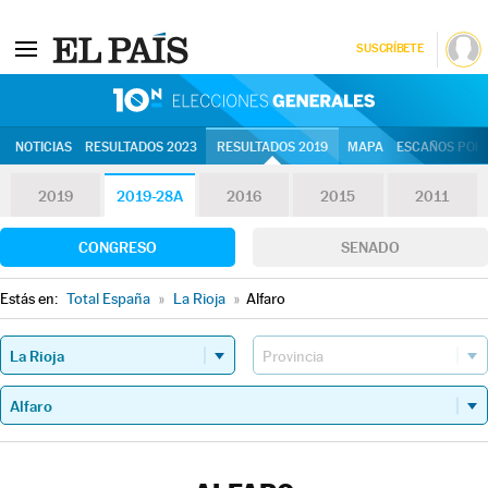
SUSCRÍBETE
10N | Eleccion
NOTICIAS
RESULTADOS 2023
RESULTADOS 2019
MAPA
ESCAÑOS POR 
2019
2019-28A
2016
2015
2011
CONGRESO
SENADO
Estás en:
Total España
»
La Rioja
»
Alfaro