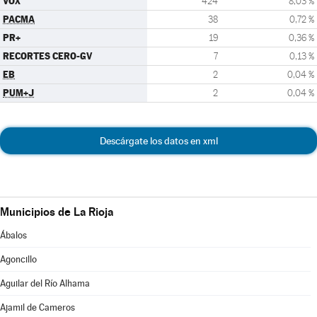
VOX
424
8,03 %
PACMA
38
0,72 %
PR+
19
0,36 %
RECORTES CERO-GV
7
0,13 %
EB
2
0,04 %
PUM+J
2
0,04 %
Descárgate los datos en xml
Municipios de La Rioja
Ábalos
Agoncillo
Aguilar del Río Alhama
Ajamil de Cameros