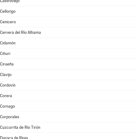
Castroviejo
Cellorigo
Cenicero
Cervera del Río Alhama
Cidamón
Cihuri
Cirueña
Clavijo
Cordovín
Corera
Cornago
Corporales
Cuzcurrita de Río Tirón
Daroca de Rioja