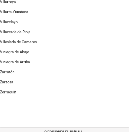
Villarroya
Villarta-Quintana
Villavelayo
Villaverde de Rioja
Villoslada de Cameros
Viniegra de Abajo
Viniegra de Arriba
Zarratón
Zarzosa
Zorraquín
EDICIONES EL PAÍS S.L.
©