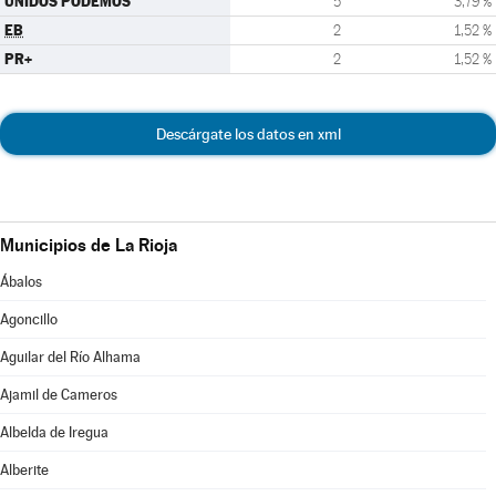
UNIDOS PODEMOS
5
3,79 %
EB
2
1,52 %
PR+
2
1,52 %
Descárgate los datos en xml
Municipios de La Rioja
Ábalos
Agoncillo
Aguilar del Río Alhama
Ajamil de Cameros
Albelda de Iregua
Alberite