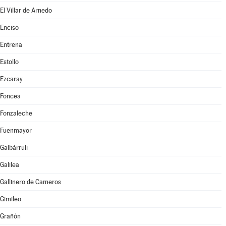
El Villar de Arnedo
Enciso
Entrena
Estollo
Ezcaray
Foncea
Fonzaleche
Fuenmayor
Galbárruli
Galilea
Gallinero de Cameros
Gimileo
Grañón