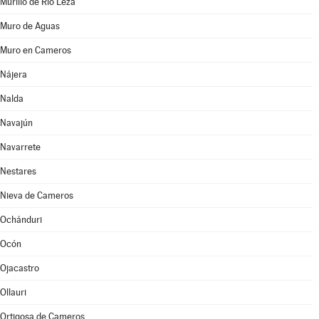
Murillo de Río Leza
Muro de Aguas
Muro en Cameros
Nájera
Nalda
Navajún
Navarrete
Nestares
Nieva de Cameros
Ochánduri
Ocón
Ojacastro
Ollauri
Ortigosa de Cameros