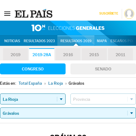
SUSCRÍBETE
10N | Eleccion
NOTICIAS
RESULTADOS 2023
RESULTADOS 2019
MAPA
ESCAÑOS POR 
2019
2019-28A
2016
2015
2011
CONGRESO
SENADO
Estás en:
Total España
»
La Rioja
»
Grávalos