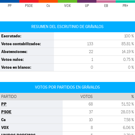
PP
PSOE
Cs
VOX
UP
EB
PR+
RESUMEN DEL ESCRUTINIO DE GRÁVALOS
Escrutado:
100 %
Votos contabilizados:
133
85,81 %
Abstenciones:
22
14,19 %
Votos nulos:
1
0,75 %
Votos en blanco:
0
0 %
VOTOS POR PARTIDOS EN GRÁVALOS
PARTIDO
VOTOS
%
PP
68
51,52 %
PSOE
37
28,03 %
Cs
10
7,58 %
VOX
8
6,06 %