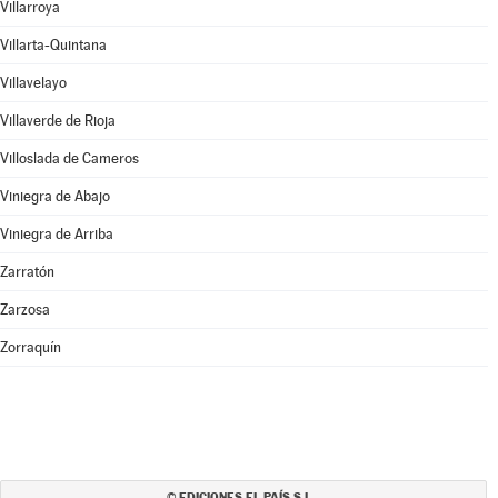
Villarroya
Villarta-Quintana
Villavelayo
Villaverde de Rioja
Villoslada de Cameros
Viniegra de Abajo
Viniegra de Arriba
Zarratón
Zarzosa
Zorraquín
EDICIONES EL PAÍS S.L.
©