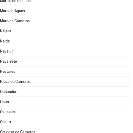
Murillo de Río Leza
Muro de Aguas
Muro en Cameros
Nájera
Nalda
Navajún
Navarrete
Nestares
Nieva de Cameros
Ochánduri
Ocón
Ojacastro
Ollauri
Ortigosa de Cameros