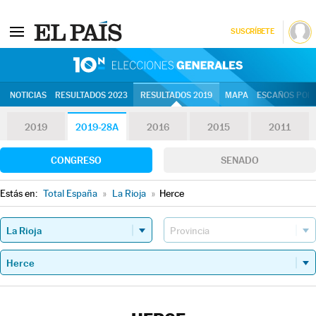
SUSCRÍBETE
10N | Eleccion
NOTICIAS
RESULTADOS 2023
RESULTADOS 2019
MAPA
ESCAÑOS POR 
2019
2019-28A
2016
2015
2011
CONGRESO
SENADO
Estás en:
Total España
»
La Rioja
»
Herce