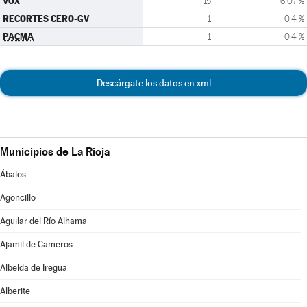
VOX
15
6,07 %
RECORTES CERO-GV
1
0,4 %
PACMA
1
0,4 %
Descárgate los datos en xml
Municipios de La Rioja
Ábalos
Agoncillo
Aguilar del Río Alhama
Ajamil de Cameros
Albelda de Iregua
Alberite