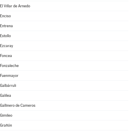
El Villar de Arnedo
Enciso
Entrena
Estollo
Ezcaray
Foncea
Fonzaleche
Fuenmayor
Galbárruli
Galilea
Gallinero de Cameros
Gimileo
Grañón