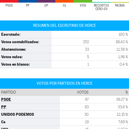
PSOE
PP
UP
Cs
VOX
RECORTES
PACMA
CERO-GV
RESUMEN DEL ESCRUTINIO DE HERCE
Escrutado:
100 %
Votos contabilizados:
252
88,42 %
Abstenciones:
33
11,58 %
Votos nulos:
5
1,98 %
Votos en blanco:
1
0,4 %
VOTOS POR PARTIDOS EN HERCE
PARTIDO
VOTOS
%
PSOE
97
39,27 %
PP
83
33,6 %
UNIDOS PODEMOS
30
12,15 %
Cs
19
7,69 %