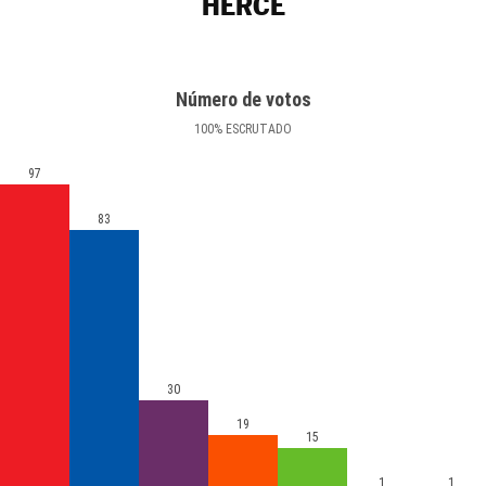
HERCE
Número de votos
100
%
ESCRUTADO
97
83
30
19
15
1
1