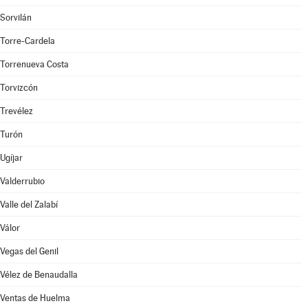
Sorvilán
Torre-Cardela
Torrenueva Costa
Torvizcón
Trevélez
Turón
Ugíjar
Valderrubio
Valle del Zalabí
Válor
Vegas del Genil
Vélez de Benaudalla
Ventas de Huelma