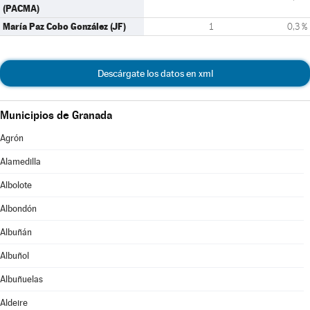
(PACMA)
María Paz Cobo González (JF)
1
0,3 %
Descárgate los datos en xml
Municipios de Granada
Agrón
Alamedilla
Albolote
Albondón
Albuñán
Albuñol
Albuñuelas
Aldeire