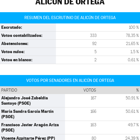
ALICÚN DE ORTEGA
RESUMEN DEL ESCRUTINIO DE ALICÚN DE ORTEGA
Escrutado:
100 %
Votos contabilizados:
333
78,35 %
Abstenciones:
92
21,65 %
Votos nulos:
5
1,5 %
Votos en blanco:
2
0,61 %
VOTOS POR SENADORES EN ALICÚN DE ORTEGA
PARTIDO
VOTOS
%
Alejandro José Zubeldia
167
50,91 %
Santoyo (PSOE)
María Sandra García Martín
166
50,61 %
(PSOE)
Francisco Javier Aragón Ariza
163
49,7 %
(PSOE)
Vicente Azpitarte Pérez (PP)
80
24,39 %