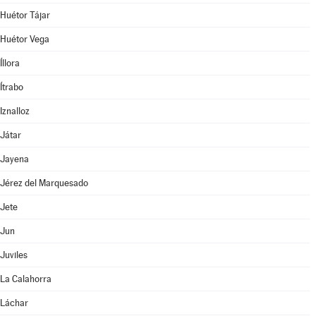
Huétor Tájar
Huétor Vega
Íllora
Ítrabo
Iznalloz
Játar
Jayena
Jérez del Marquesado
Jete
Jun
Juviles
La Calahorra
Láchar