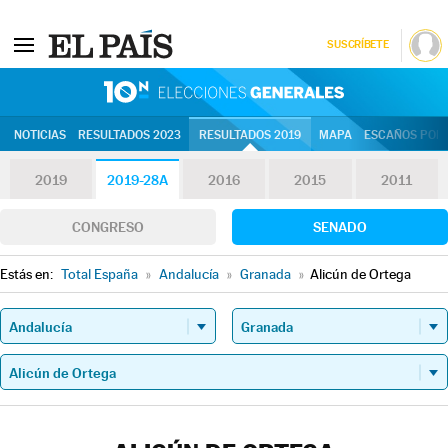
SUSCRÍBETE
10N | Eleccion
NOTICIAS
RESULTADOS 2023
RESULTADOS 2019
MAPA
ESCAÑOS POR 
2019
2019-28A
2016
2015
2011
CONGRESO
SENADO
Estás en:
Total España
»
Andalucía
»
Granada
»
Alicún de Ortega