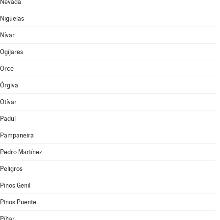
Nevada
Nigüelas
Nívar
Ogíjares
Orce
Órgiva
Otívar
Padul
Pampaneira
Pedro Martínez
Peligros
Pinos Genil
Pinos Puente
Píñar