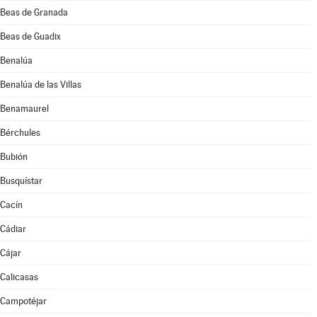
Beas de Granada
Beas de Guadix
Benalúa
Benalúa de las Villas
Benamaurel
Bérchules
Bubión
Busquístar
Cacín
Cádiar
Cájar
Calicasas
Campotéjar