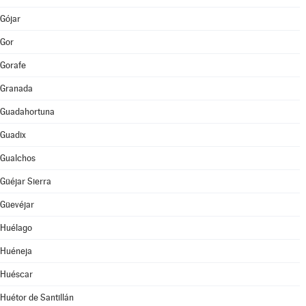
Gójar
Gor
Gorafe
Granada
Guadahortuna
Guadix
Gualchos
Güéjar Sierra
Güevéjar
Huélago
Huéneja
Huéscar
Huétor de Santillán