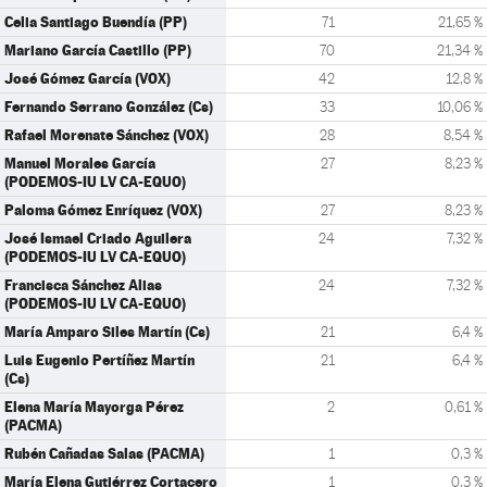
Celia Santiago Buendía (PP)
71
21,65 %
Mariano García Castillo (PP)
70
21,34 %
José Gómez García (VOX)
42
12,8 %
Fernando Serrano González (Cs)
33
10,06 %
Rafael Morenate Sánchez (VOX)
28
8,54 %
Manuel Morales García
27
8,23 %
(PODEMOS-IU LV CA-EQUO)
Paloma Gómez Enríquez (VOX)
27
8,23 %
José Ismael Criado Aguilera
24
7,32 %
(PODEMOS-IU LV CA-EQUO)
Francisca Sánchez Alias
24
7,32 %
(PODEMOS-IU LV CA-EQUO)
María Amparo Siles Martín (Cs)
21
6,4 %
Luis Eugenio Pertíñez Martín
21
6,4 %
(Cs)
Elena María Mayorga Pérez
2
0,61 %
(PACMA)
Rubén Cañadas Salas (PACMA)
1
0,3 %
María Elena Gutiérrez Cortacero
1
0,3 %