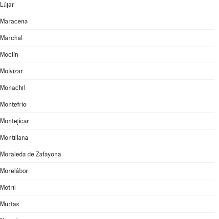
Lújar
Maracena
Marchal
Moclín
Molvízar
Monachil
Montefrío
Montejícar
Montillana
Moraleda de Zafayona
Morelábor
Motril
Murtas