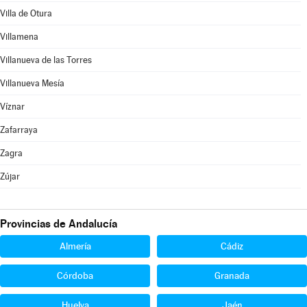
Villa de Otura
Villamena
Villanueva de las Torres
Villanueva Mesía
Víznar
Zafarraya
Zagra
Zújar
Provincias de Andalucía
Almería
Cádiz
Córdoba
Granada
Huelva
Jaén