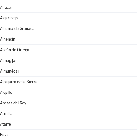
Alfacar
Algarinejo
Alhama de Granada
Alhendín
Alicún de Ortega
Almegíjar
Almuñécar
Alpujarra de la Sierra
Alquife
Arenas del Rey
Armilla
Atarfe
Baza