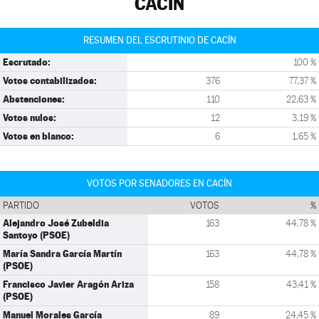
CACÍN
RESUMEN DEL ESCRUTINIO DE CACÍN
Escrutado:
100 %
Votos contabilizados:
376
77,37 %
Abstenciones:
110
22,63 %
Votos nulos:
12
3,19 %
Votos en blanco:
6
1,65 %
VOTOS POR SENADORES EN CACÍN
PARTIDO
VOTOS
%
Alejandro José Zubeldia
163
44,78 %
Santoyo (PSOE)
María Sandra García Martín
163
44,78 %
(PSOE)
Francisco Javier Aragón Ariza
158
43,41 %
(PSOE)
Manuel Morales García
89
24,45 %