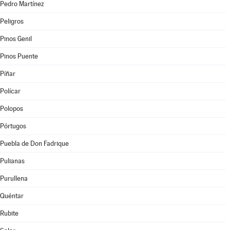
Pedro Martínez
Peligros
Pinos Genil
Pinos Puente
Píñar
Polícar
Polopos
Pórtugos
Puebla de Don Fadrique
Pulianas
Purullena
Quéntar
Rubite