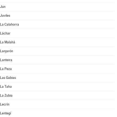
Jun
Juviles
La Calahorra
Láchar
La Malahá
Lanjarón
Lanteira
La Peza
Las Gabias
La Taha
La Zubia
Lecrín
Lentegí