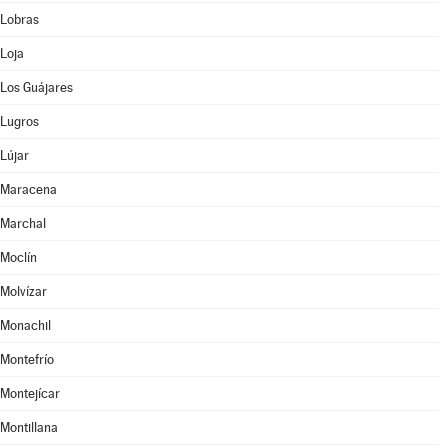
Lobras
Loja
Los Guájares
Lugros
Lújar
Maracena
Marchal
Moclín
Molvízar
Monachil
Montefrío
Montejícar
Montillana