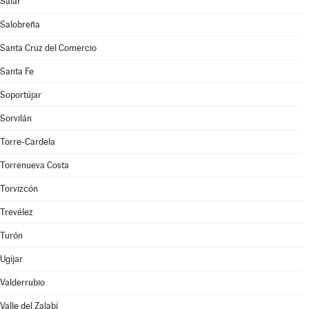
Salar
Salobreña
Santa Cruz del Comercio
Santa Fe
Soportújar
Sorvilán
Torre-Cardela
Torrenueva Costa
Torvizcón
Trevélez
Turón
Ugíjar
Valderrubio
Valle del Zalabí