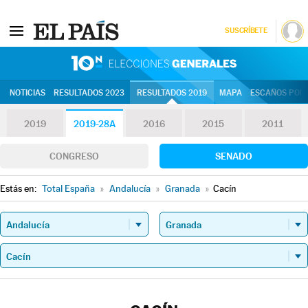
SUSCRÍBETE
10N | Eleccion
NOTICIAS
RESULTADOS 2023
RESULTADOS 2019
MAPA
ESCAÑOS POR 
2019
2019-28A
2016
2015
2011
CONGRESO
SENADO
Estás en:
Total España
»
Andalucía
»
Granada
»
Cacín