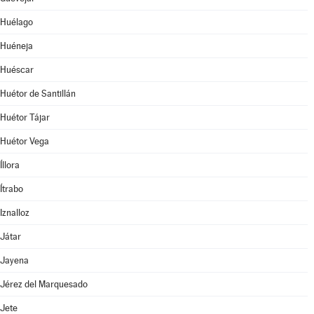
Huélago
Huéneja
Huéscar
Huétor de Santillán
Huétor Tájar
Huétor Vega
Íllora
Ítrabo
Iznalloz
Játar
Jayena
Jérez del Marquesado
Jete