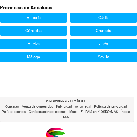
Provincias de Andalucía
Almería
Cádiz
Córdoba
Granada
Huelva
Jaén
Málaga
Sevilla
EDICIONES EL PAÍS S.L.
©
Contacto
Venta de contenidos
Publicidad
Aviso legal
Política de privacidad
Política cookies
Configuración de cookies
Mapa
EL PAÍS en KIOSKOyMÁS
Índice
RSS