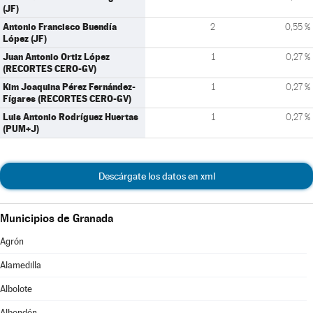
(JF)
Antonio Francisco Buendía
2
0,55 %
López (JF)
Juan Antonio Ortiz López
1
0,27 %
(RECORTES CERO-GV)
Kim Joaquina Pérez Fernández-
1
0,27 %
Fígares (RECORTES CERO-GV)
Luis Antonio Rodríguez Huertas
1
0,27 %
(PUM+J)
Descárgate los datos en xml
Municipios de Granada
Agrón
Alamedilla
Albolote
Albondón