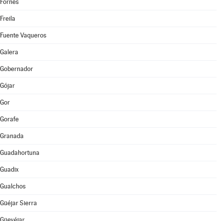
Fornes
Freila
Fuente Vaqueros
Galera
Gobernador
Gójar
Gor
Gorafe
Granada
Guadahortuna
Guadix
Gualchos
Güéjar Sierra
Güevéjar