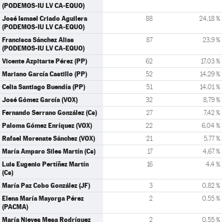
(PODEMOS-IU LV CA-EQUO)
José Ismael Criado Aguilera
88
24,18 %
(PODEMOS-IU LV CA-EQUO)
Francisca Sánchez Alias
87
23,9 %
(PODEMOS-IU LV CA-EQUO)
Vicente Azpitarte Pérez (PP)
62
17,03 %
Mariano García Castillo (PP)
52
14,29 %
Celia Santiago Buendía (PP)
51
14,01 %
José Gómez García (VOX)
32
8,79 %
Fernando Serrano González (Cs)
27
7,42 %
Paloma Gómez Enríquez (VOX)
22
6,04 %
Rafael Morenate Sánchez (VOX)
21
5,77 %
María Amparo Siles Martín (Cs)
17
4,67 %
Luis Eugenio Pertíñez Martín
16
4,4 %
(Cs)
María Paz Cobo González (JF)
3
0,82 %
Elena María Mayorga Pérez
2
0,55 %
(PACMA)
María Nieves Mesa Rodríguez
2
0,55 %