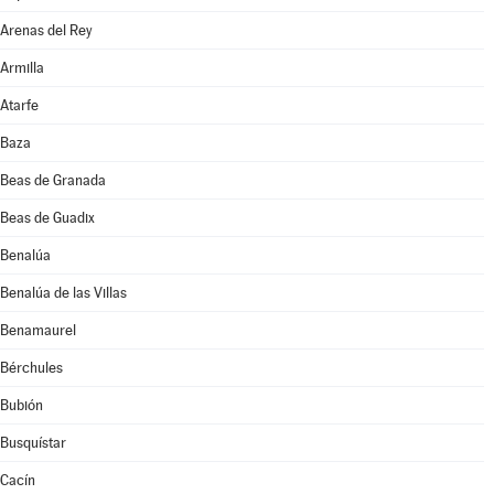
Arenas del Rey
Armilla
Atarfe
Baza
Beas de Granada
Beas de Guadix
Benalúa
Benalúa de las Villas
Benamaurel
Bérchules
Bubión
Busquístar
Cacín