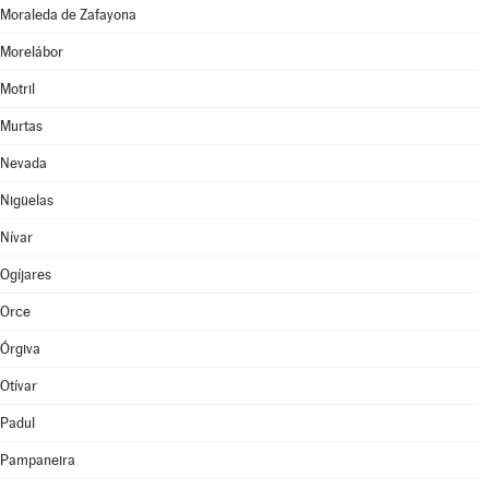
Moraleda de Zafayona
Morelábor
Motril
Murtas
Nevada
Nigüelas
Nívar
Ogíjares
Orce
Órgiva
Otívar
Padul
Pampaneira