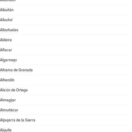
Albuñán
Albuñol
Albuñuelas
Aldeire
Alfacar
Algarinejo
Alhama de Granada
Alhendín
Alicún de Ortega
Almegíjar
Almuñécar
Alpujarra de la Sierra
Alquife