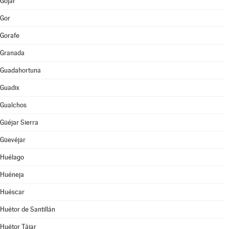
Gójar
Gor
Gorafe
Granada
Guadahortuna
Guadix
Gualchos
Güéjar Sierra
Güevéjar
Huélago
Huéneja
Huéscar
Huétor de Santillán
Huétor Tájar