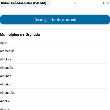
Rubén Cañadas Salas (PACMA)
5
1,1 %
Descárgate los datos en xml
Municipios de Granada
Agrón
Alamedilla
Albolote
Albondón
Albuñán
Albuñol
Albuñuelas
Aldeire
Alfacar