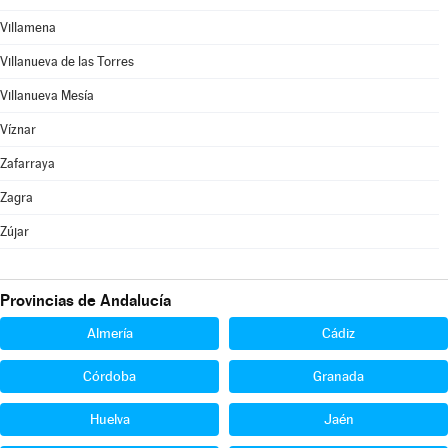
Villamena
Villanueva de las Torres
Villanueva Mesía
Víznar
Zafarraya
Zagra
Zújar
Provincias de Andalucía
Almería
Cádiz
Córdoba
Granada
Huelva
Jaén