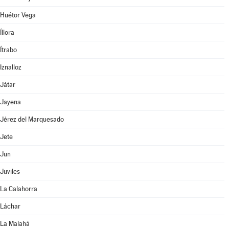
Huétor Vega
Íllora
Ítrabo
Iznalloz
Játar
Jayena
Jérez del Marquesado
Jete
Jun
Juviles
La Calahorra
Láchar
La Malahá