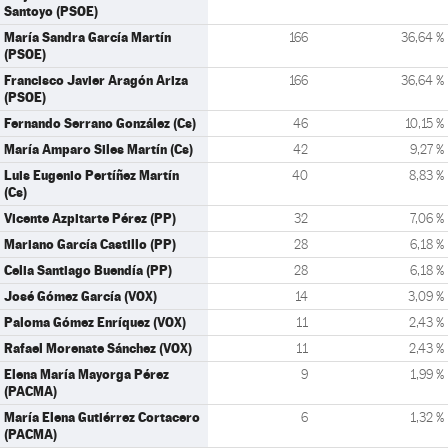
Santoyo (PSOE)
María Sandra García Martín
166
36,64 %
(PSOE)
Francisco Javier Aragón Ariza
166
36,64 %
(PSOE)
Fernando Serrano González (Cs)
46
10,15 %
María Amparo Siles Martín (Cs)
42
9,27 %
Luis Eugenio Pertíñez Martín
40
8,83 %
(Cs)
Vicente Azpitarte Pérez (PP)
32
7,06 %
Mariano García Castillo (PP)
28
6,18 %
Celia Santiago Buendía (PP)
28
6,18 %
José Gómez García (VOX)
14
3,09 %
Paloma Gómez Enríquez (VOX)
11
2,43 %
Rafael Morenate Sánchez (VOX)
11
2,43 %
Elena María Mayorga Pérez
9
1,99 %
(PACMA)
María Elena Gutiérrez Cortacero
6
1,32 %
(PACMA)