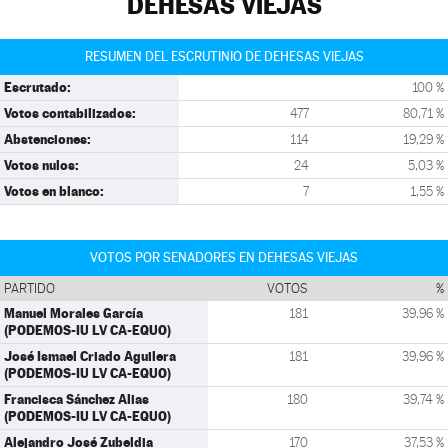
DEHESAS VIEJAS
RESUMEN DEL ESCRUTINIO DE DEHESAS VIEJAS
Escrutado:
100 %
Votos contabilizados:
477
80,71 %
Abstenciones:
114
19,29 %
Votos nulos:
24
5,03 %
Votos en blanco:
7
1,55 %
VOTOS POR SENADORES EN DEHESAS VIEJAS
PARTIDO
VOTOS
%
Manuel Morales García
181
39,96 %
(PODEMOS-IU LV CA-EQUO)
José Ismael Criado Aguilera
181
39,96 %
(PODEMOS-IU LV CA-EQUO)
Francisca Sánchez Alias
180
39,74 %
(PODEMOS-IU LV CA-EQUO)
Alejandro José Zubeldia
170
37,53 %