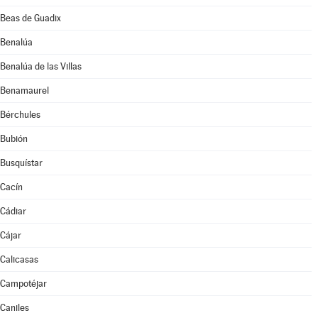
Beas de Guadix
Benalúa
Benalúa de las Villas
Benamaurel
Bérchules
Bubión
Busquístar
Cacín
Cádiar
Cájar
Calicasas
Campotéjar
Caniles