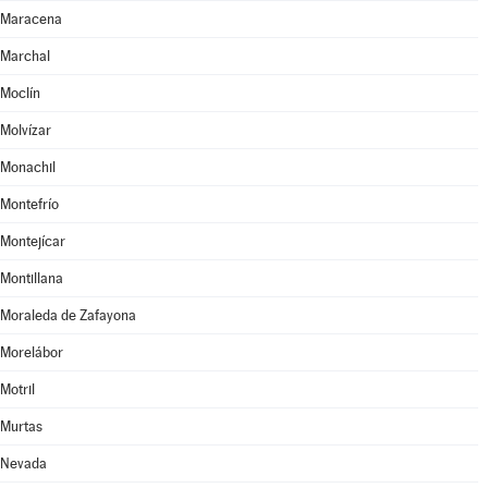
Maracena
Marchal
Moclín
Molvízar
Monachil
Montefrío
Montejícar
Montillana
Moraleda de Zafayona
Morelábor
Motril
Murtas
Nevada