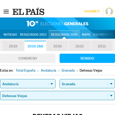
SUSCRÍBETE
10N | Eleccion
NOTICIAS
RESULTADOS 2023
RESULTADOS 2019
MAPA
ESCAÑOS POR 
2019
2019-28A
2016
2015
2011
CONGRESO
SENADO
Estás en:
Total España
»
Andalucía
»
Granada
»
Dehesas Viejas