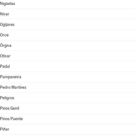
Nigüelas
Nívar
Ogíjares
Orce
Órgiva
Otívar
Padul
Pampaneira
Pedro Martínez
Peligros
Pinos Genil
Pinos Puente
Píñar