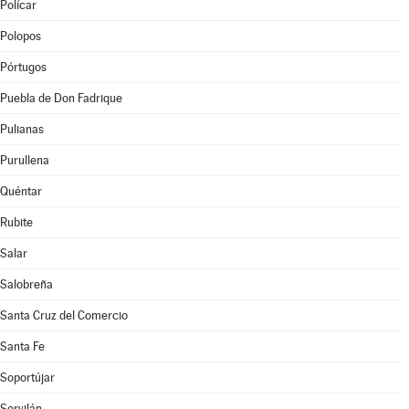
Polícar
Polopos
Pórtugos
Puebla de Don Fadrique
Pulianas
Purullena
Quéntar
Rubite
Salar
Salobreña
Santa Cruz del Comercio
Santa Fe
Soportújar
Sorvilán