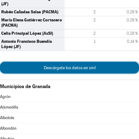
(JF)
Rubén Cañadas Salas (PACMA)
2
0,28 %
María Elena Gutiérrez Cortacero
2
0,28 %
(PACMA)
Celia Principal López (AxSI)
2
0,28 %
Antonio Francisco Buendía
1
0,14 %
López (JF)
Descárgate los datos en xml
Municipios de Granada
Agrón
Alamedilla
Albolote
Albondón
Albuñán