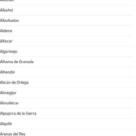
Albuñol
Albuñuelas
Aldeire
Alfacar
Algarinejo
Alhama de Granada
Alhendín
Alicún de Ortega
Almegíjar
Almuñécar
Alpujarra de la Sierra
Alquife
Arenas del Rey