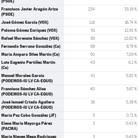
(PSOE)
Francisco Javier Aragón Ariza
234
33,19 %
(PSOE)
José Gómez García (VOX)
118
16,74 %
Paloma Gómez Enríquez (VOX)
91
12,91 %
Rafael Morenate Sánchez (VOX)
89
12,62 %
Fernando Serrano González (Cs)
69
9,79 %
María Amparo Siles Martín (Cs)
50
7,09 %
Luis Eugenio Pertíñez Martín
43
6,1 %
(Cs)
Manuel Morales García
41
5,82 %
(PODEMOS-IU LV CA-EQUO)
Francisca Sánchez Alias
40
5,67 %
(PODEMOS-IU LV CA-EQUO)
José Ismael Criado Aguilera
38
5,39 %
(PODEMOS-IU LV CA-EQUO)
María Paz Cobo González (JF)
5
0,71 %
Elena María Mayorga Pérez
3
0,43 %
(PACMA)
María Nieves Mesa Rodríguez
3
0,43 %