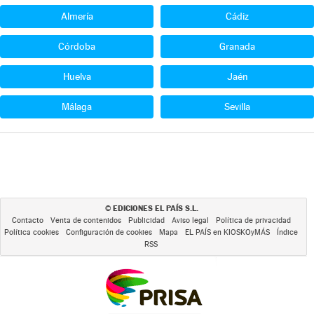
Almería
Cádiz
Córdoba
Granada
Huelva
Jaén
Málaga
Sevilla
EDICIONES EL PAÍS S.L.
©
Contacto
Venta de contenidos
Publicidad
Aviso legal
Política de privacidad
Política cookies
Configuración de cookies
Mapa
EL PAÍS en KIOSKOyMÁS
Índice
RSS