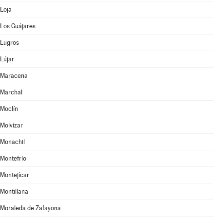
Loja
Los Guájares
Lugros
Lújar
Maracena
Marchal
Moclín
Molvízar
Monachil
Montefrío
Montejícar
Montillana
Moraleda de Zafayona