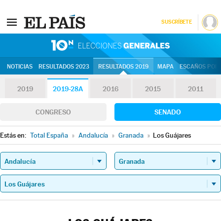
SUSCRÍBETE
10N | Eleccion
NOTICIAS
RESULTADOS 2023
RESULTADOS 2019
MAPA
ESCAÑOS POR 
2019
2019-28A
2016
2015
2011
CONGRESO
SENADO
Estás en:
Total España
»
Andalucía
»
Granada
»
Los Guájares