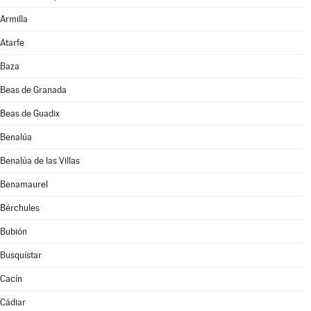
Armilla
Atarfe
Baza
Beas de Granada
Beas de Guadix
Benalúa
Benalúa de las Villas
Benamaurel
Bérchules
Bubión
Busquístar
Cacín
Cádiar