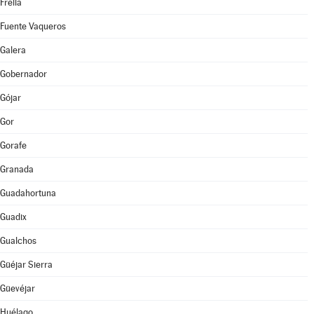
Freila
Fuente Vaqueros
Galera
Gobernador
Gójar
Gor
Gorafe
Granada
Guadahortuna
Guadix
Gualchos
Güéjar Sierra
Güevéjar
Huélago