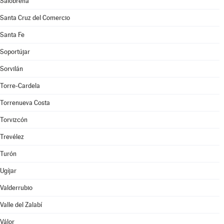
Salobreña
Santa Cruz del Comercio
Santa Fe
Soportújar
Sorvilán
Torre-Cardela
Torrenueva Costa
Torvizcón
Trevélez
Turón
Ugíjar
Valderrubio
Valle del Zalabí
Válor