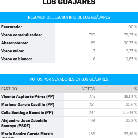
LOS GUÁJARES
RESUMEN DEL ESCRUTINIO DE LOS GUÁJARES
Escrutado:
100 %
Votos contabilizados:
722
79,25 %
Abstenciones:
189
20,75 %
Votos nulos:
17
2,35 %
Votos en blanco:
6
0,85 %
VOTOS POR SENADORES EN LOS GUÁJARES
PARTIDO
VOTOS
%
Vicente Azpitarte Pérez (PP)
275
39,01 %
Mariano García Castillo (PP)
251
35,6 %
Celia Santiago Buendía (PP)
247
35,04 %
Alejandro José Zubeldia
239
33,9 %
Santoyo (PSOE)
María Sandra García Martín
236
33,48 %