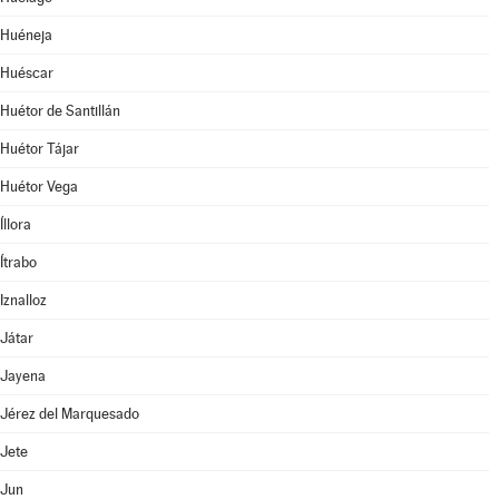
Huéneja
Huéscar
Huétor de Santillán
Huétor Tájar
Huétor Vega
Íllora
Ítrabo
Iznalloz
Játar
Jayena
Jérez del Marquesado
Jete
Jun