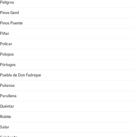
Peligros
Pinos Genil
Pinos Puente
Píñar
Polícar
Polopos
Pórtugos
Puebla de Don Fadrique
Pulianas
Purullena
Quéntar
Rubite
Salar