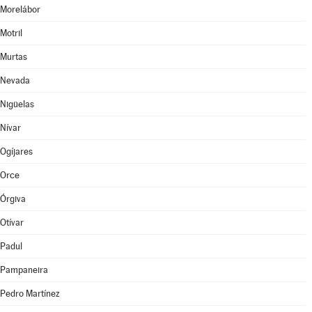
Morelábor
Motril
Murtas
Nevada
Nigüelas
Nívar
Ogíjares
Orce
Órgiva
Otívar
Padul
Pampaneira
Pedro Martínez