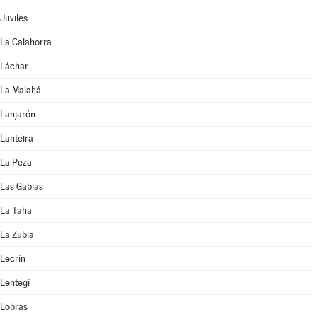
Juviles
La Calahorra
Láchar
La Malahá
Lanjarón
Lanteira
La Peza
Las Gabias
La Taha
La Zubia
Lecrín
Lentegí
Lobras