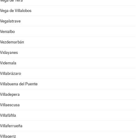
Vega de Tera
Vega de Villalobos
Vegalatrave
Venialbo
Vezdemarbán
Vidayanes
Videmala
Villabrázaro
Villabuena del Puente
Villadepera
Villaescusa
Villafáfila
Villaferrueña
Villageriz