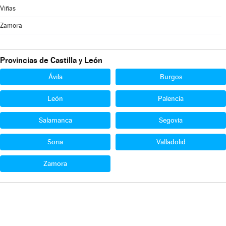
Viñas
Zamora
Provincias de Castilla y León
Ávila
Burgos
León
Palencia
Salamanca
Segovia
Soria
Valladolid
Zamora