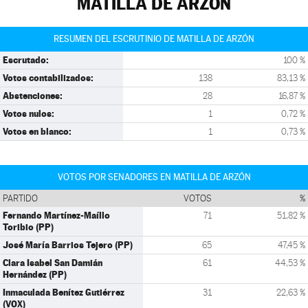
MATILLA DE ARZÓN
RESUMEN DEL ESCRUTINIO DE MATILLA DE ARZÓN
Escrutado:
100 %
Votos contabilizados:
138
83,13 %
Abstenciones:
28
16,87 %
Votos nulos:
1
0,72 %
Votos en blanco:
1
0,73 %
VOTOS POR SENADORES EN MATILLA DE ARZÓN
PARTIDO
VOTOS
%
Fernando Martínez-Maíllo
71
51,82 %
Toribio (PP)
José María Barrios Tejero (PP)
65
47,45 %
Clara Isabel San Damián
61
44,53 %
Hernández (PP)
Inmaculada Benítez Gutiérrez
31
22,63 %
(VOX)