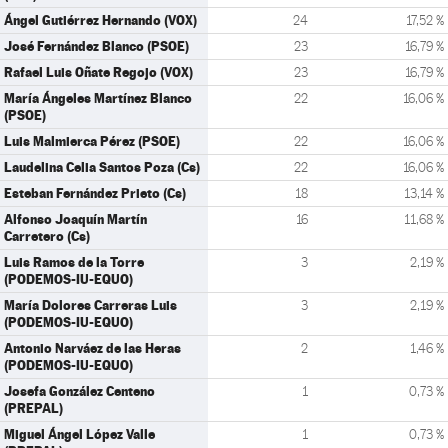
Ángel Gutiérrez Hernando (VOX)
24
17,52 %
José Fernández Blanco (PSOE)
23
16,79 %
Rafael Luis Oñate Regojo (VOX)
23
16,79 %
María Ángeles Martínez Blanco
22
16,06 %
(PSOE)
Luis Malmierca Pérez (PSOE)
22
16,06 %
Laudelina Celia Santos Poza (Cs)
22
16,06 %
Esteban Fernández Prieto (Cs)
18
13,14 %
Alfonso Joaquín Martín
16
11,68 %
Carretero (Cs)
Luis Ramos de la Torre
3
2,19 %
(PODEMOS-IU-EQUO)
María Dolores Carreras Luis
3
2,19 %
(PODEMOS-IU-EQUO)
Antonio Narváez de las Heras
2
1,46 %
(PODEMOS-IU-EQUO)
Josefa González Centeno
1
0,73 %
(PREPAL)
Miguel Ángel López Valle
1
0,73 %