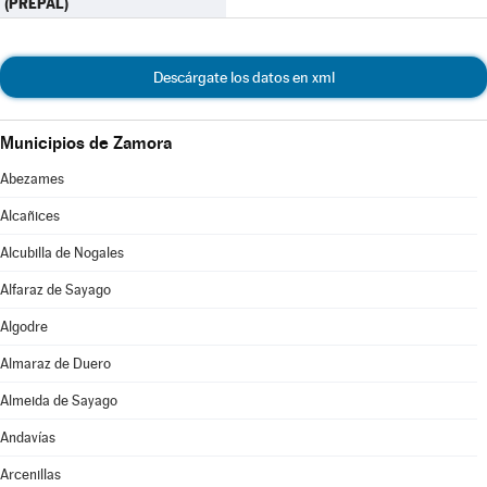
(PREPAL)
Descárgate los datos en xml
Municipios de Zamora
Abezames
Alcañices
Alcubilla de Nogales
Alfaraz de Sayago
Algodre
Almaraz de Duero
Almeida de Sayago
Andavías
Arcenillas