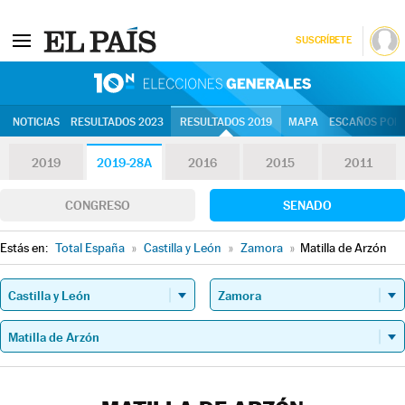
SUSCRÍBETE
10N | Eleccion
NOTICIAS
RESULTADOS 2023
RESULTADOS 2019
MAPA
ESCAÑOS POR 
2019
2019-28A
2016
2015
2011
CONGRESO
SENADO
Estás en:
Total España
»
Castilla y León
»
Zamora
»
Matilla de Arzón