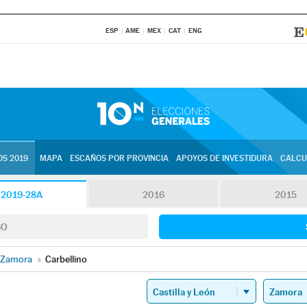
ESP
AME
MEX
CAT
ENG
S 2019
MAPA
ESCAÑOS POR PROVINCIA
APOYOS DE INVESTIDURA
CALCU
2019-28A
2016
2015
SO
Zamora
»
Carbellino