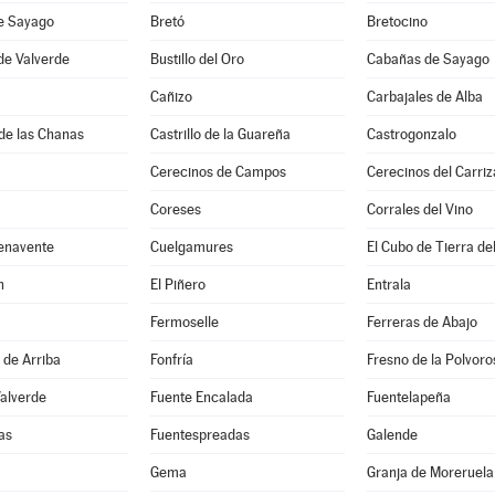
de Sayago
Bretó
Bretocino
de Valverde
Bustillo del Oro
Cabañas de Sayago
Cañizo
Carbajales de Alba
de las Chanas
Castrillo de la Guareña
Castrogonzalo
Cerecinos de Campos
Cerecinos del Carriz
Coreses
Corrales del Vino
enavente
Cuelgamures
El Cubo de Tierra de
n
El Piñero
Entrala
Fermoselle
Ferreras de Abajo
 de Arriba
Fonfría
Fresno de la Polvoro
Valverde
Fuente Encalada
Fuentelapeña
as
Fuentespreadas
Galende
Gema
Granja de Moreruela