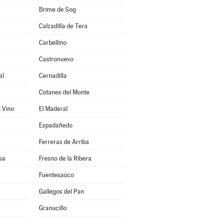
Brime de Sog
Calzadilla de Tera
Carbellino
Castronuevo
al
Cernadilla
Cotanes del Monte
l Vino
El Maderal
Espadañedo
Ferreras de Arriba
sa
Fresno de la Ribera
Fuentesaúco
Gallegos del Pan
Granucillo