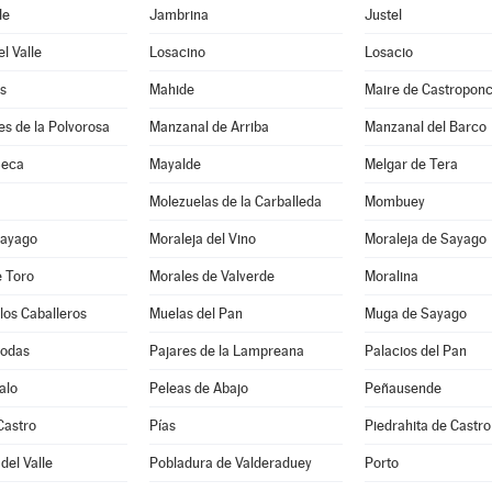
de
Jambrina
Justel
l Valle
Losacino
Losacio
s
Mahide
Maire de Castropon
s de la Polvorosa
Manzanal de Arriba
Manzanal del Barco
Seca
Mayalde
Melgar de Tera
Molezuelas de la Carballeda
Mombuey
Sayago
Moraleja del Vino
Moraleja de Sayago
e Toro
Morales de Valverde
Moralina
los Caballeros
Muelas del Pan
Muga de Sayago
Bodas
Pajares de la Lampreana
Palacios del Pan
alo
Peleas de Abajo
Peñausende
Castro
Pías
Piedrahita de Castro
del Valle
Pobladura de Valderaduey
Porto