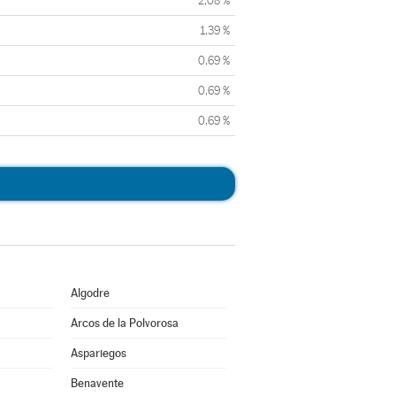
2,08 %
1,39 %
0,69 %
0,69 %
0,69 %
Algodre
Arcos de la Polvorosa
Aspariegos
Benavente