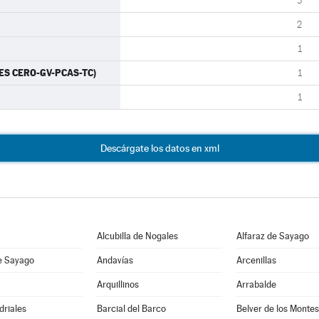
3
2
1
TES CERO-GV-PCAS-TC)
1
1
Descárgate los datos en xml
Alcubilla de Nogales
Alfaraz de Sayago
e Sayago
Andavías
Arcenillas
Arquillinos
Arrabalde
driales
Barcial del Barco
Belver de los Montes