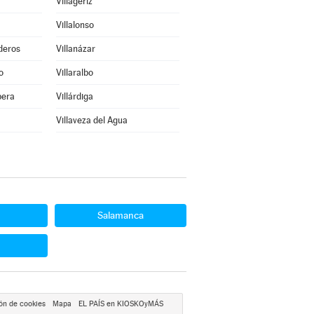
Villageriz
Villalonso
deros
Villanázar
o
Villaralbo
bera
Villárdiga
Villaveza del Agua
Salamanca
ón de cookies
Mapa
EL PAÍS en KIOSKOyMÁS