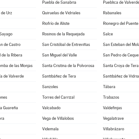
Puebla de Sanabria
Pueblica de Valverd
a de Urz
Quiruelas de Vidriales
Rabanales
Riofrío de Aliste
Rionegro del Puente
 Sayago
Rosinos de la Requejada
Salce
n de Castro
San Cristóbal de Entreviñas
San Esteban del Mol
 de la Ribera
San Miguel del Valle
San Pedro de Ceque
omba de las Monjas
Santa Cristina de la Polvorosa
Santa Croya de Tera
a de Valverde
Santibáñez de Tera
Santibáñez de Vidria
Sanzoles
Tábara
ones
Torres del Carrizal
Trabazos
 la Guareña
Valcabado
Valdefinjas
era
Vega de Villalobos
Vegalatrave
Videmala
Villabrázaro