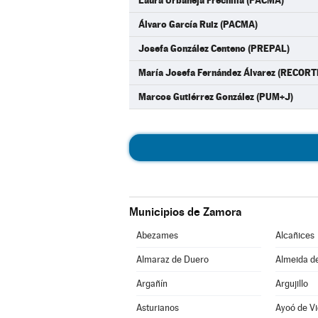
Laura Urbaneja Frechilla (PACMA)
Álvaro García Ruiz (PACMA)
Josefa González Centeno (PREPAL)
María Josefa Fernández Álvarez (RECOR
Marcos Gutiérrez González (PUM+J)
Municipios de Zamora
Abezames
Alcañices
Almaraz de Duero
Almeida d
Argañín
Argujillo
Asturianos
Ayoó de Vi