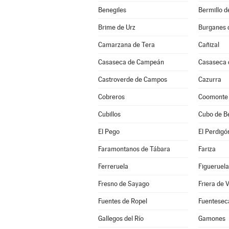
Benegiles
Bermillo 
Brime de Urz
Burganes 
Camarzana de Tera
Cañizal
Casaseca de Campeán
Casaseca 
Castroverde de Campos
Cazurra
Cobreros
Coomonte
Cubillos
Cubo de B
El Pego
El Perdigó
Faramontanos de Tábara
Fariza
Ferreruela
Figueruela
Fresno de Sayago
Friera de 
Fuentes de Ropel
Fuentesec
Gallegos del Río
Gamones