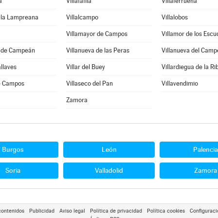
a
Villafáfila
Villaferrueña
e la Lampreana
Villalcampo
Villalobos
Villamayor de Campos
Villamor de los Escu
a de Campeán
Villanueva de las Peras
Villanueva del Camp
allaves
Villar del Buey
Villardiegua de la Ri
de Campos
Villaseco del Pan
Villavendimio
Zamora
Burgos
León
Palencia
Soria
Valladolid
Zamora
contenidos
Publicidad
Aviso legal
Política de privacidad
Política cookies
Configuraci