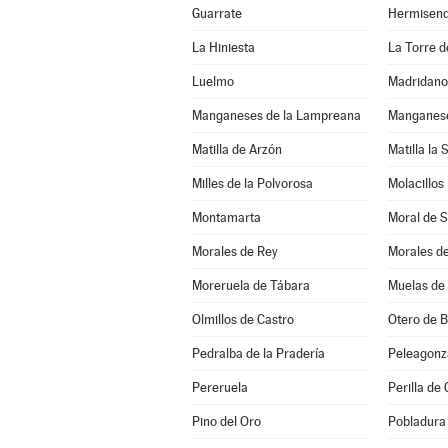
Guarrate
Hermisen
La Hiniesta
La Torre de
Luelmo
Madridano
Manganeses de la Lampreana
Manganese
Matilla de Arzón
Matilla la 
Milles de la Polvorosa
Molacillos
Montamarta
Moral de 
Morales de Rey
Morales d
Moreruela de Tábara
Muelas de 
Olmillos de Castro
Otero de 
Pedralba de la Pradería
Peleagonz
Pereruela
Perilla de 
Pino del Oro
Pobladura 