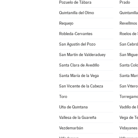
Pozuelo de Tábara
Prado
Quintanilla del Olmo
Quintanill
Requejo
Revellinos
Robleda-Cervantes
Roelos de
San Agustín del Pozo
San Cebriá
San Martín de Valderaduey
San Miguel
Santa Clara de Avedillo
Santa Col
Santa María de la Vega
Santa Marí
San Vicente de la Cabeza
San Vitero
Toro
Torregam
Uña de Quintana
Vadillo de
Vallesa de la Guareña
Vega de T
Vezdemarbán
Vidayanes