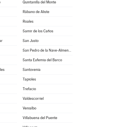
e
Quintanilla del Monte
Rábano de Aliste
Roales
Samir de los Caños
ar
San Justo
San Pedro de la Nave-Almendra
Santa Eufemia del Barco
les
Santovenia
Tapioles
Trefacio
Valdescorriel
Venialbo
Villabuena del Puente