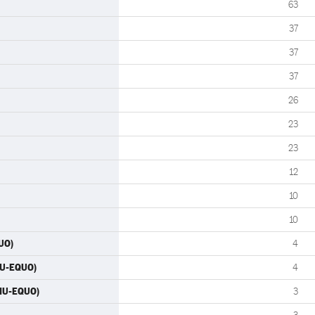
63
37
37
37
26
23
23
12
10
10
UO)
4
IU-EQUO)
4
-IU-EQUO)
3