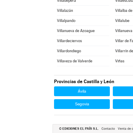
Villadepera
Villaescus
Villalazán
Villalba d
Villalpando
Villalube
Villanueva de Azoague
Villanuev
Villardeciervos
Villar de F
Villardondiego
Villarrín 
Villaveza de Valverde
Viñas
Provincias de Castilla y León
Ávila
Segovia
EDICIONES EL PAÍS S.L.
©
Contacto
Venta de 