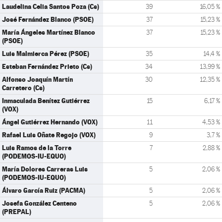
Laudelina Celia Santos Poza (Cs)
39
16,05 %
José Fernández Blanco (PSOE)
37
15,23 %
María Ángeles Martínez Blanco
37
15,23 %
(PSOE)
Luis Malmierca Pérez (PSOE)
35
14,4 %
Esteban Fernández Prieto (Cs)
34
13,99 %
Alfonso Joaquín Martín
30
12,35 %
Carretero (Cs)
Inmaculada Benítez Gutiérrez
15
6,17 %
(VOX)
Ángel Gutiérrez Hernando (VOX)
11
4,53 %
Rafael Luis Oñate Regojo (VOX)
9
3,7 %
Luis Ramos de la Torre
7
2,88 %
(PODEMOS-IU-EQUO)
María Dolores Carreras Luis
5
2,06 %
(PODEMOS-IU-EQUO)
Álvaro García Ruiz (PACMA)
5
2,06 %
Josefa González Centeno
5
2,06 %
(PREPAL)