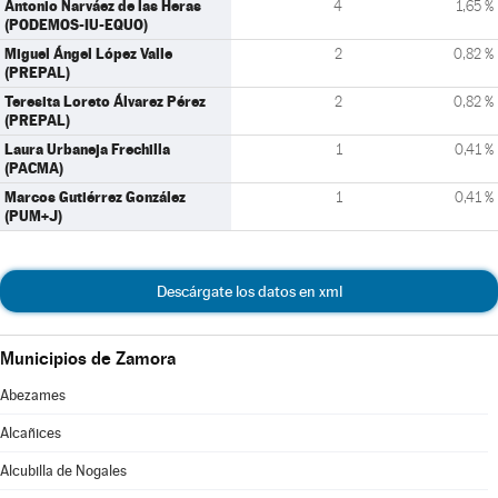
Antonio Narváez de las Heras
4
1,65 %
(PODEMOS-IU-EQUO)
Miguel Ángel López Valle
2
0,82 %
(PREPAL)
Teresita Loreto Álvarez Pérez
2
0,82 %
(PREPAL)
Laura Urbaneja Frechilla
1
0,41 %
(PACMA)
Marcos Gutiérrez González
1
0,41 %
(PUM+J)
Descárgate los datos en xml
Municipios de Zamora
Abezames
Alcañices
Alcubilla de Nogales