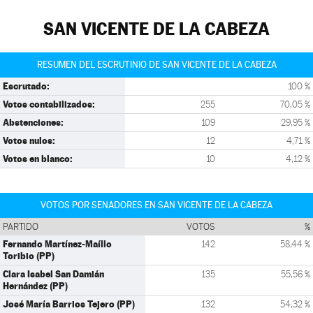
SAN VICENTE DE LA CABEZA
RESUMEN DEL ESCRUTINIO DE SAN VICENTE DE LA CABEZA
Escrutado:
100 %
Votos contabilizados:
255
70,05 %
Abstenciones:
109
29,95 %
Votos nulos:
12
4,71 %
Votos en blanco:
10
4,12 %
VOTOS POR SENADORES EN SAN VICENTE DE LA CABEZA
PARTIDO
VOTOS
%
Fernando Martínez-Maíllo
142
58,44 %
Toribio (PP)
Clara Isabel San Damián
135
55,56 %
Hernández (PP)
José María Barrios Tejero (PP)
132
54,32 %