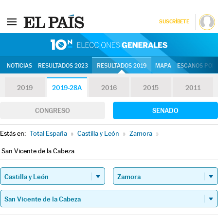
SUSCRÍBETE
10N | Eleccion
NOTICIAS
RESULTADOS 2023
RESULTADOS 2019
MAPA
ESCAÑOS POR 
2019
2019-28A
2016
2015
2011
CONGRESO
SENADO
Estás en:
Total España
»
Castilla y León
»
Zamora
»
San Vicente de la Cabeza