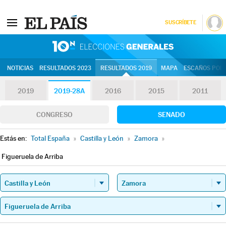
SUSCRÍBETE
10N | Eleccion
NOTICIAS
RESULTADOS 2023
RESULTADOS 2019
MAPA
ESCAÑOS POR 
2019
2019-28A
2016
2015
2011
CONGRESO
SENADO
Estás en:
Total España
»
Castilla y León
»
Zamora
»
Figueruela de Arriba