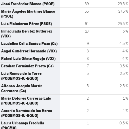
José Fernández Blanco (PSOE)
59
29,5 %
María Ángeles Martínez Blanco
55
27,5 %
(PSOE)
Luis Malmierca Pérez (PSOE)
51
25,5 %
Inmaculada Benítez Gutiérrez
10
5 %
(VOX)
Laudelina Celia Santos Poza (Cs)
9
4,5 %
Ángel Gutiérrez Hernando (VOX)
8
4 %
Rafael Luis Oñate Regojo (VOX)
8
4 %
Esteban Fernández Prieto (Cs)
7
3,5 %
Luis Ramos de la Torre
5
2,5 %
(PODEMOS-IU-EQUO)
Alfonso Joaquín Martín
5
2,5 %
Carretero (Cs)
María Dolores Carreras Luis
2
1 %
(PODEMOS-IU-EQUO)
Antonio Narváez de las Heras
2
1 %
(PODEMOS-IU-EQUO)
Laura Urbaneja Frechilla
1
0,5 %
(PACMA)