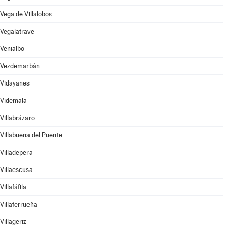
Vega de Villalobos
Vegalatrave
Venialbo
Vezdemarbán
Vidayanes
Videmala
Villabrázaro
Villabuena del Puente
Villadepera
Villaescusa
Villafáfila
Villaferrueña
Villageriz