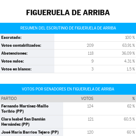
FIGUERUELA DE ARRIBA
RESUMEN DEL ESCRUTINIO DE FIGUERUELA DE ARRIBA
Escrutado:
100 %
Votos contabilizados:
209
63,91 %
Abstenciones:
118
36,09 %
Votos nulos:
9
4,31 %
Votos en blanco:
3
1,5 %
VOTOS POR SENADORES EN FIGUERUELA DE ARRIBA
PARTIDO
VOTOS
%
Fernando Martínez-Maíllo
124
62 %
Toribio (PP)
Clara Isabel San Damián
121
60,5 %
Hernández (PP)
José María Barrios Tejero (PP)
120
60 %