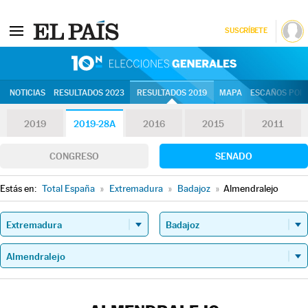
SUSCRÍBETE
10N | Eleccion
NOTICIAS
RESULTADOS 2023
RESULTADOS 2019
MAPA
ESCAÑOS POR 
2019
2019-28A
2016
2015
2011
CONGRESO
SENADO
Estás en:
Total España
»
Extremadura
»
Badajoz
»
Almendralejo