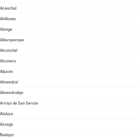
Aceuchal
Ahillones
Alange
Alburquerque
Alconchel
Alconera
Aljucén
Almendral
Almendralejo
Arroyo de San Serván
Atalaya
Azuaga
Badajoz