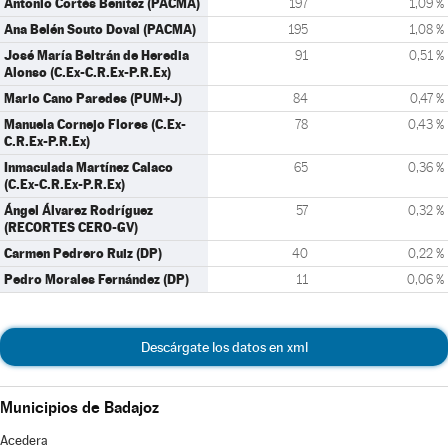
Antonio Cortés Benítez (PACMA)
197
1,09 %
Ana Belén Souto Doval (PACMA)
195
1,08 %
José María Beltrán de Heredia
91
0,51 %
Alonso (C.Ex-C.R.Ex-P.R.Ex)
Mario Cano Paredes (PUM+J)
84
0,47 %
Manuela Cornejo Flores (C.Ex-
78
0,43 %
C.R.Ex-P.R.Ex)
Inmaculada Martínez Calaco
65
0,36 %
(C.Ex-C.R.Ex-P.R.Ex)
Ángel Álvarez Rodríguez
57
0,32 %
(RECORTES CERO-GV)
Carmen Pedrero Ruiz (DP)
40
0,22 %
Pedro Morales Fernández (DP)
11
0,06 %
Descárgate los datos en xml
Municipios de Badajoz
Acedera