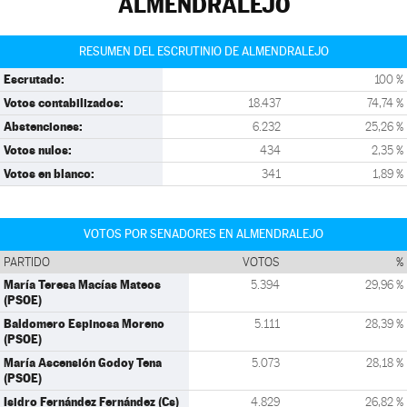
ALMENDRALEJO
RESUMEN DEL ESCRUTINIO DE ALMENDRALEJO
Escrutado:
100 %
Votos contabilizados:
18.437
74,74 %
Abstenciones:
6.232
25,26 %
Votos nulos:
434
2,35 %
Votos en blanco:
341
1,89 %
VOTOS POR SENADORES EN ALMENDRALEJO
PARTIDO
VOTOS
%
María Teresa Macías Mateos
5.394
29,96 %
(PSOE)
Baldomero Espinosa Moreno
5.111
28,39 %
(PSOE)
María Ascensión Godoy Tena
5.073
28,18 %
(PSOE)
Isidro Fernández Fernández (Cs)
4.829
26,82 %