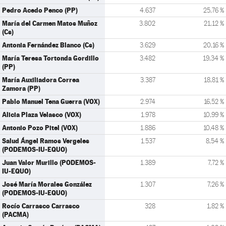
Pedro Acedo Penco (PP)
4.637
25,76 %
María del Carmen Matos Muñoz
3.802
21,12 %
(Cs)
Antonia Fernández Blanco (Cs)
3.629
20,16 %
María Teresa Tortonda Gordillo
3.482
19,34 %
(PP)
María Auxiliadora Correa
3.387
18,81 %
Zamora (PP)
Pablo Manuel Tena Guerra (VOX)
2.974
16,52 %
Alicia Plaza Velasco (VOX)
1.978
10,99 %
Antonio Pozo Pitel (VOX)
1.886
10,48 %
Salud Ángel Ramos Vergeles
1.537
8,54 %
(PODEMOS-IU-EQUO)
Juan Valor Murillo (PODEMOS-
1.389
7,72 %
IU-EQUO)
José María Morales González
1.307
7,26 %
(PODEMOS-IU-EQUO)
Rocío Carrasco Carrasco
328
1,82 %
(PACMA)