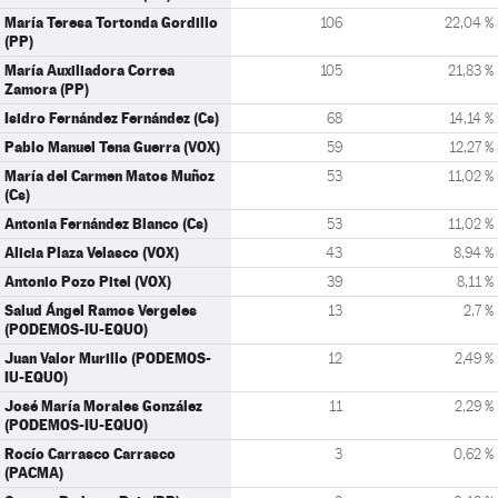
María Teresa Tortonda Gordillo
106
22,04 %
(PP)
María Auxiliadora Correa
105
21,83 %
Zamora (PP)
Isidro Fernández Fernández (Cs)
68
14,14 %
Pablo Manuel Tena Guerra (VOX)
59
12,27 %
María del Carmen Matos Muñoz
53
11,02 %
(Cs)
Antonia Fernández Blanco (Cs)
53
11,02 %
Alicia Plaza Velasco (VOX)
43
8,94 %
Antonio Pozo Pitel (VOX)
39
8,11 %
Salud Ángel Ramos Vergeles
13
2,7 %
(PODEMOS-IU-EQUO)
Juan Valor Murillo (PODEMOS-
12
2,49 %
IU-EQUO)
José María Morales González
11
2,29 %
(PODEMOS-IU-EQUO)
Rocío Carrasco Carrasco
3
0,62 %
(PACMA)