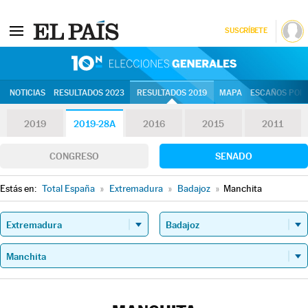
SUSCRÍBETE
10N | Eleccion
NOTICIAS
RESULTADOS 2023
RESULTADOS 2019
MAPA
ESCAÑOS POR 
2019
2019-28A
2016
2015
2011
CONGRESO
SENADO
Estás en:
Total España
»
Extremadura
»
Badajoz
»
Manchita