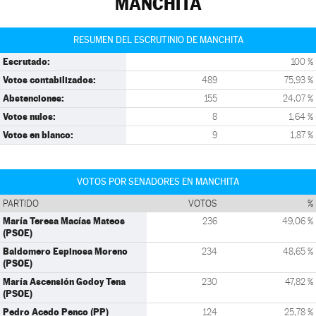
MANCHITA
RESUMEN DEL ESCRUTINIO DE MANCHITA
Escrutado:
100 %
Votos contabilizados:
489
75,93 %
Abstenciones:
155
24,07 %
Votos nulos:
8
1,64 %
Votos en blanco:
9
1,87 %
VOTOS POR SENADORES EN MANCHITA
PARTIDO
VOTOS
%
María Teresa Macías Mateos
236
49,06 %
(PSOE)
Baldomero Espinosa Moreno
234
48,65 %
(PSOE)
María Ascensión Godoy Tena
230
47,82 %
(PSOE)
Pedro Acedo Penco (PP)
124
25,78 %