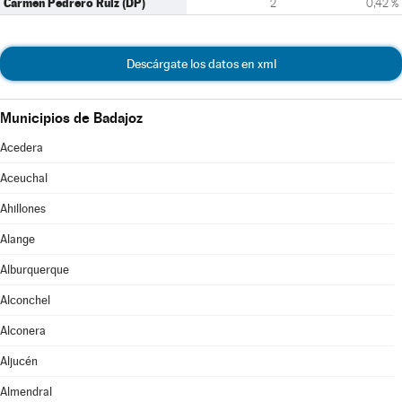
Carmen Pedrero Ruiz (DP)
2
0,42 %
Descárgate los datos en xml
Municipios de Badajoz
Acedera
Aceuchal
Ahillones
Alange
Alburquerque
Alconchel
Alconera
Aljucén
Almendral