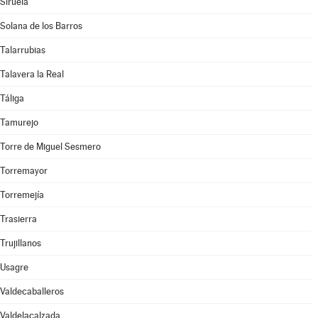
Siruela
Solana de los Barros
Talarrubias
Talavera la Real
Táliga
Tamurejo
Torre de Miguel Sesmero
Torremayor
Torremejía
Trasierra
Trujillanos
Usagre
Valdecaballeros
Valdelacalzada