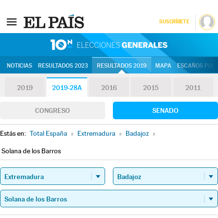
SUSCRÍBETE
10N | Eleccion
NOTICIAS
RESULTADOS 2023
RESULTADOS 2019
MAPA
ESCAÑOS POR 
2019
2019-28A
2016
2015
2011
CONGRESO
SENADO
Estás en:
Total España
»
Extremadura
»
Badajoz
»
Solana de los Barros