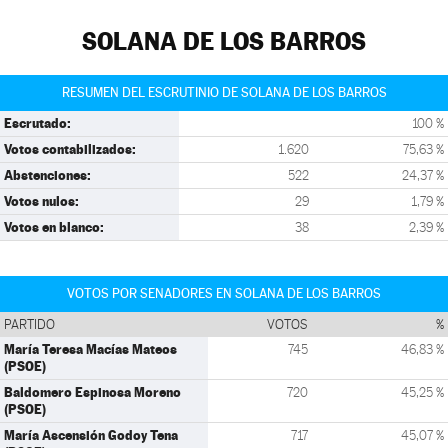
SOLANA DE LOS BARROS
RESUMEN DEL ESCRUTINIO DE SOLANA DE LOS BARROS
Escrutado:
100 %
Votos contabilizados:
1.620
75,63 %
Abstenciones:
522
24,37 %
Votos nulos:
29
1,79 %
Votos en blanco:
38
2,39 %
VOTOS POR SENADORES EN SOLANA DE LOS BARROS
PARTIDO
VOTOS
%
María Teresa Macías Mateos
745
46,83 %
(PSOE)
Baldomero Espinosa Moreno
720
45,25 %
(PSOE)
María Ascensión Godoy Tena
717
45,07 %