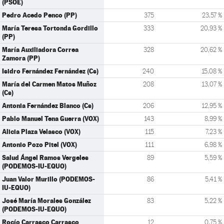
(PSOE)
Pedro Acedo Penco (PP)
375
23,57 %
María Teresa Tortonda Gordillo
333
20,93 %
(PP)
María Auxiliadora Correa
328
20,62 %
Zamora (PP)
Isidro Fernández Fernández (Cs)
240
15,08 %
María del Carmen Matos Muñoz
208
13,07 %
(Cs)
Antonia Fernández Blanco (Cs)
206
12,95 %
Pablo Manuel Tena Guerra (VOX)
143
8,99 %
Alicia Plaza Velasco (VOX)
115
7,23 %
Antonio Pozo Pitel (VOX)
111
6,98 %
Salud Ángel Ramos Vergeles
89
5,59 %
(PODEMOS-IU-EQUO)
Juan Valor Murillo (PODEMOS-
86
5,41 %
IU-EQUO)
José María Morales González
83
5,22 %
(PODEMOS-IU-EQUO)
Rocío Carrasco Carrasco
12
0,75 %