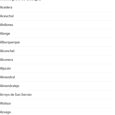
Acedera
Aceuchal
Ahillones
Alange
Alburquerque
Alconchel
Alconera
Aljucén
Almendral
Almendralejo
Arroyo de San Serván
Atalaya
Azuaga