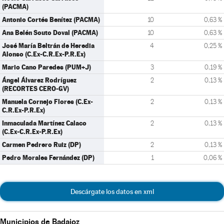
(PACMA)
Antonio Cortés Benítez (PACMA)
10
0,63 %
Ana Belén Souto Doval (PACMA)
10
0,63 %
José María Beltrán de Heredia
4
0,25 %
Alonso (C.Ex-C.R.Ex-P.R.Ex)
Mario Cano Paredes (PUM+J)
3
0,19 %
Ángel Álvarez Rodríguez
2
0,13 %
(RECORTES CERO-GV)
Manuela Cornejo Flores (C.Ex-
2
0,13 %
C.R.Ex-P.R.Ex)
Inmaculada Martínez Calaco
2
0,13 %
(C.Ex-C.R.Ex-P.R.Ex)
Carmen Pedrero Ruiz (DP)
2
0,13 %
Pedro Morales Fernández (DP)
1
0,06 %
Descárgate los datos en xml
Municipios de Badajoz