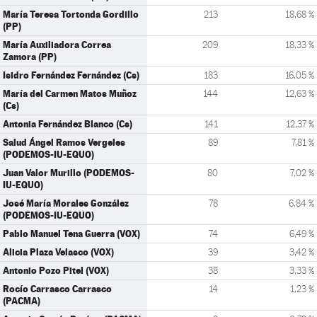
María Teresa Tortonda Gordillo
213
18,68 %
(PP)
María Auxiliadora Correa
209
18,33 %
Zamora (PP)
Isidro Fernández Fernández (Cs)
183
16,05 %
María del Carmen Matos Muñoz
144
12,63 %
(Cs)
Antonia Fernández Blanco (Cs)
141
12,37 %
Salud Ángel Ramos Vergeles
89
7,81 %
(PODEMOS-IU-EQUO)
Juan Valor Murillo (PODEMOS-
80
7,02 %
IU-EQUO)
José María Morales González
78
6,84 %
(PODEMOS-IU-EQUO)
Pablo Manuel Tena Guerra (VOX)
74
6,49 %
Alicia Plaza Velasco (VOX)
39
3,42 %
Antonio Pozo Pitel (VOX)
38
3,33 %
Rocío Carrasco Carrasco
14
1,23 %
(PACMA)