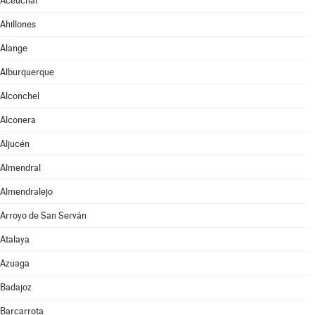
Aceuchal
Ahillones
Alange
Alburquerque
Alconchel
Alconera
Aljucén
Almendral
Almendralejo
Arroyo de San Serván
Atalaya
Azuaga
Badajoz
Barcarrota