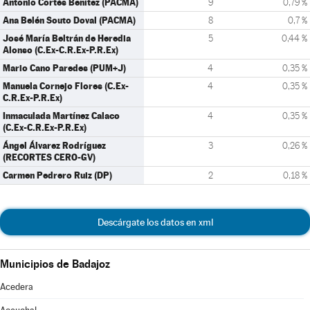
Antonio Cortés Benítez (PACMA)
9
0,79 %
Ana Belén Souto Doval (PACMA)
8
0,7 %
José María Beltrán de Heredia
5
0,44 %
Alonso (C.Ex-C.R.Ex-P.R.Ex)
Mario Cano Paredes (PUM+J)
4
0,35 %
Manuela Cornejo Flores (C.Ex-
4
0,35 %
C.R.Ex-P.R.Ex)
Inmaculada Martínez Calaco
4
0,35 %
(C.Ex-C.R.Ex-P.R.Ex)
Ángel Álvarez Rodríguez
3
0,26 %
(RECORTES CERO-GV)
Carmen Pedrero Ruiz (DP)
2
0,18 %
Descárgate los datos en xml
Municipios de Badajoz
Acedera