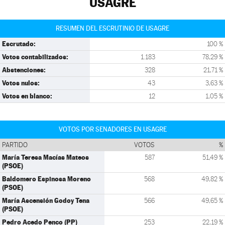
USAGRE
RESUMEN DEL ESCRUTINIO DE USAGRE
Escrutado:
100 %
Votos contabilizados:
1.183
78,29 %
Abstenciones:
328
21,71 %
Votos nulos:
43
3,63 %
Votos en blanco:
12
1,05 %
VOTOS POR SENADORES EN USAGRE
PARTIDO
VOTOS
%
María Teresa Macías Mateos
587
51,49 %
(PSOE)
Baldomero Espinosa Moreno
568
49,82 %
(PSOE)
María Ascensión Godoy Tena
566
49,65 %
(PSOE)
Pedro Acedo Penco (PP)
253
22,19 %