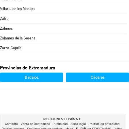
Villarta de los Montes
Zafra
Zahínos
Zalamea de la Serena
Zarza-Capilla
Provincias de Extremadura
Badajoz
Cáceres
EDICIONES EL PAÍS S.L.
©
Contacto
Venta de contenidos
Publicidad
Aviso legal
Política de privacidad
Política cookies
Configuración de cookies
Mapa
EL PAÍS en KIOSKOyMÁS
Índice