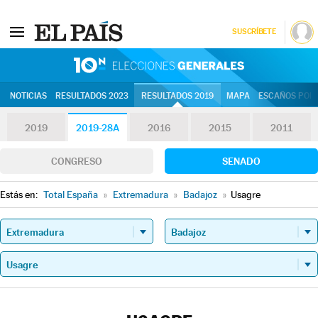
SUSCRÍBETE
10N | Eleccion
NOTICIAS
RESULTADOS 2023
RESULTADOS 2019
MAPA
ESCAÑOS POR 
2019
2019-28A
2016
2015
2011
CONGRESO
SENADO
Estás en:
Total España
»
Extremadura
»
Badajoz
»
Usagre