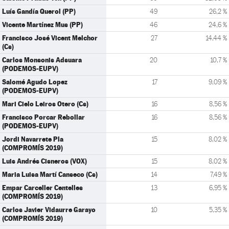
Luís Gandía Querol (PP)
49
26,2 %
Vicente Martínez Mus (PP)
46
24,6 %
Francisco José Vicent Melchor
27
14,44 %
(Cs)
Carlos Monsonis Adsuara
20
10,7 %
(PODEMOS-EUPV)
Salomé Agudo Lopez
17
9,09 %
(PODEMOS-EUPV)
Mari Cielo Leiros Otero (Cs)
16
8,56 %
Francisco Porcar Rebollar
16
8,56 %
(PODEMOS-EUPV)
Jordi Navarrete Pla
15
8,02 %
(COMPROMÍS 2019)
Luis Andrés Cisneros (VOX)
15
8,02 %
Maria Luisa Martí Canseco (Cs)
14
7,49 %
Empar Carceller Centelles
13
6,95 %
(COMPROMÍS 2019)
Carlos Javier Vidaurre Garayo
10
5,35 %
(COMPROMÍS 2019)