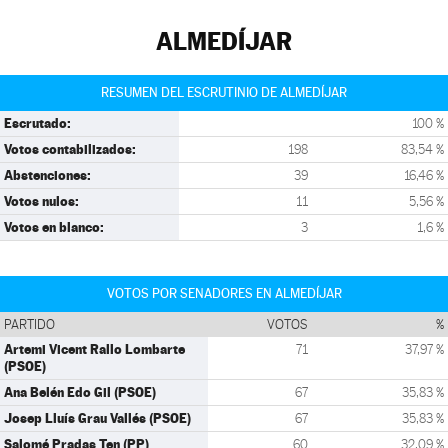
ALMEDÍJAR
RESUMEN DEL ESCRUTINIO DE ALMEDÍJAR
Escrutado:
100 %
Votos contabilizados:
198
83,54 %
Abstenciones:
39
16,46 %
Votos nulos:
11
5,56 %
Votos en blanco:
3
1,6 %
VOTOS POR SENADORES EN ALMEDÍJAR
PARTIDO
VOTOS
%
Artemi Vicent Rallo Lombarte
71
37,97 %
(PSOE)
Ana Belén Edo Gil (PSOE)
67
35,83 %
Josep Lluís Grau Vallés (PSOE)
67
35,83 %
Salomé Pradas Ten (PP)
60
32,09 %