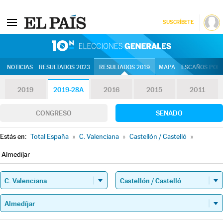
SUSCRÍBETE
10N | Eleccion
NOTICIAS
RESULTADOS 2023
RESULTADOS 2019
MAPA
ESCAÑOS POR 
2019
2019-28A
2016
2015
2011
CONGRESO
SENADO
Estás en:
Total España
»
C. Valenciana
»
Castellón / Castelló
»
Almedíjar