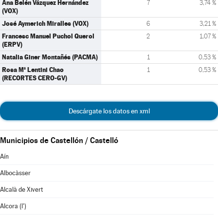
Ana Belén Vázquez Hernández
7
3,74 %
(VOX)
José Aymerich Miralles (VOX)
6
3,21 %
Francesc Manuel Puchol Querol
2
1,07 %
(ERPV)
Natalia Giner Montañés (PACMA)
1
0,53 %
Rosa Mª Lentini Chao
1
0,53 %
(RECORTES CERO-GV)
Descárgate los datos en xml
Municipios de Castellón / Castelló
Aín
Albocàsser
Alcalà de Xivert
Alcora (l')