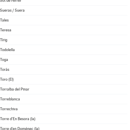
Sot de Ferrer
Sueras / Suera
Tales
Teresa
Tírig
Todolella
Toga
Torás
Toro (El)
Torralba del Pinar
Torreblanca
Torrechiva
Torre d'En Besora (la)
Torre d'en Doménec (la)