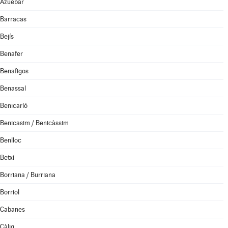
Azuébar
Barracas
Bejís
Benafer
Benafigos
Benassal
Benicarló
Benicasim / Benicàssim
Benlloc
Betxí
Borriana / Burriana
Borriol
Cabanes
Càlig