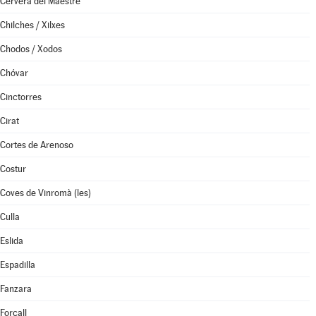
Cervera del Maestre
Chilches / Xilxes
Chodos / Xodos
Chóvar
Cinctorres
Cirat
Cortes de Arenoso
Costur
Coves de Vinromà (les)
Culla
Eslida
Espadilla
Fanzara
Forcall