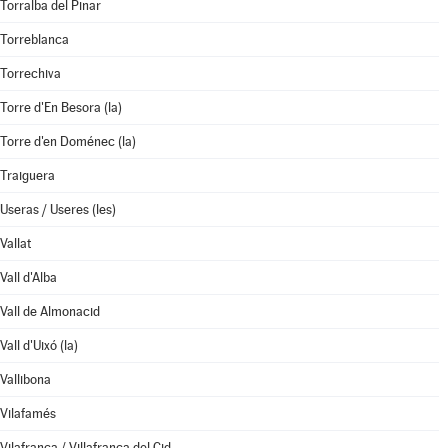
Torralba del Pinar
Torreblanca
Torrechiva
Torre d'En Besora (la)
Torre d'en Doménec (la)
Traiguera
Useras / Useres (les)
Vallat
Vall d'Alba
Vall de Almonacid
Vall d'Uixó (la)
Vallibona
Vilafamés
Vilafranca / Villafranca del Cid