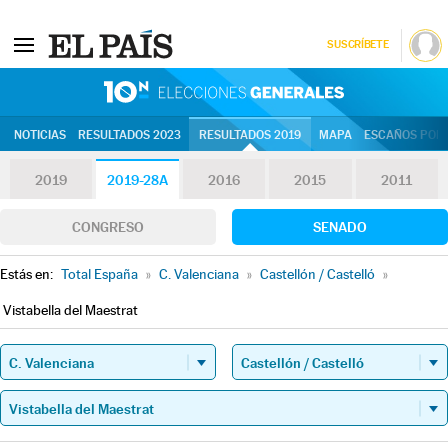
SUSCRÍBETE
10N | Eleccion
NOTICIAS
RESULTADOS 2023
RESULTADOS 2019
MAPA
ESCAÑOS POR 
2019
2019-28A
2016
2015
2011
CONGRESO
SENADO
Estás en:
Total España
»
C. Valenciana
»
Castellón / Castelló
»
Vistabella del Maestrat