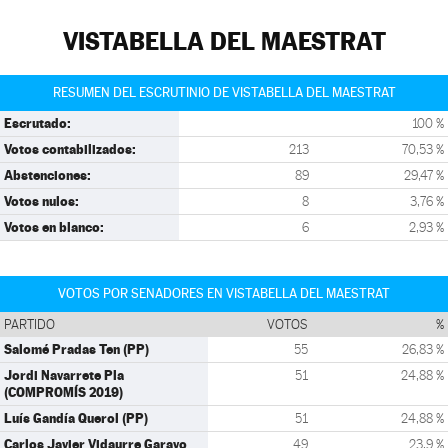
VISTABELLA DEL MAESTRAT
RESUMEN DEL ESCRUTINIO DE VISTABELLA DEL MAESTRAT
Escrutado:
100 %
Votos contabilizados:
213
70,53 %
Abstenciones:
89
29,47 %
Votos nulos:
8
3,76 %
Votos en blanco:
6
2,93 %
VOTOS POR SENADORES EN VISTABELLA DEL MAESTRAT
PARTIDO
VOTOS
%
Salomé Pradas Ten (PP)
55
26,83 %
Jordi Navarrete Pla
51
24,88 %
(COMPROMÍS 2019)
Luís Gandía Querol (PP)
51
24,88 %
Carlos Javier Vidaurre Garayo
49
23,9 %