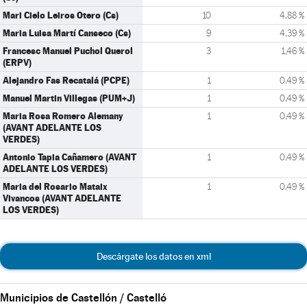
Mari Cielo Leiros Otero (Cs)
10
4,88 %
Maria Luisa Martí Canseco (Cs)
9
4,39 %
Francesc Manuel Puchol Querol
3
1,46 %
(ERPV)
Alejandro Fas Recatalá (PCPE)
1
0,49 %
Manuel Martin Villegas (PUM+J)
1
0,49 %
Maria Rosa Romero Alemany
1
0,49 %
(AVANT ADELANTE LOS
VERDES)
Antonio Tapia Cañamero (AVANT
1
0,49 %
ADELANTE LOS VERDES)
Maria del Rosario Mataix
1
0,49 %
Vivancos (AVANT ADELANTE
LOS VERDES)
Descárgate los datos en xml
Municipios de Castellón / Castelló