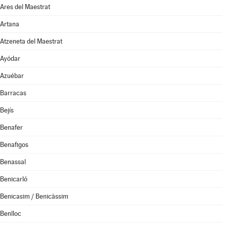
Ares del Maestrat
Artana
Atzeneta del Maestrat
Ayódar
Azuébar
Barracas
Bejís
Benafer
Benafigos
Benassal
Benicarló
Benicasim / Benicàssim
Benlloc