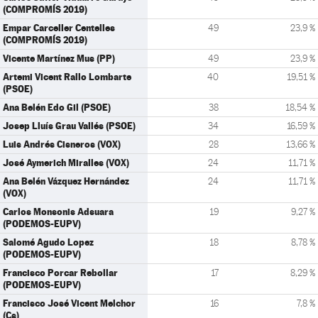
(COMPROMÍS 2019)
Empar Carceller Centelles
49
23,9 %
(COMPROMÍS 2019)
Vicente Martínez Mus (PP)
49
23,9 %
Artemi Vicent Rallo Lombarte
40
19,51 %
(PSOE)
Ana Belén Edo Gil (PSOE)
38
18,54 %
Josep Lluís Grau Vallés (PSOE)
34
16,59 %
Luis Andrés Cisneros (VOX)
28
13,66 %
José Aymerich Miralles (VOX)
24
11,71 %
Ana Belén Vázquez Hernández
24
11,71 %
(VOX)
Carlos Monsonis Adsuara
19
9,27 %
(PODEMOS-EUPV)
Salomé Agudo Lopez
18
8,78 %
(PODEMOS-EUPV)
Francisco Porcar Rebollar
17
8,29 %
(PODEMOS-EUPV)
Francisco José Vicent Melchor
16
7,8 %
(Cs)