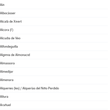
Aín
Albocàsser
Alcalà de Xivert
Alcora (l')
Alcudia de Veo
Alfondeguilla
Algimia de Almonacid
Almassora
Almedíjar
Almenara
Alqueries (les) / Alquerías del Niño Perdido
Altura
Arañuel