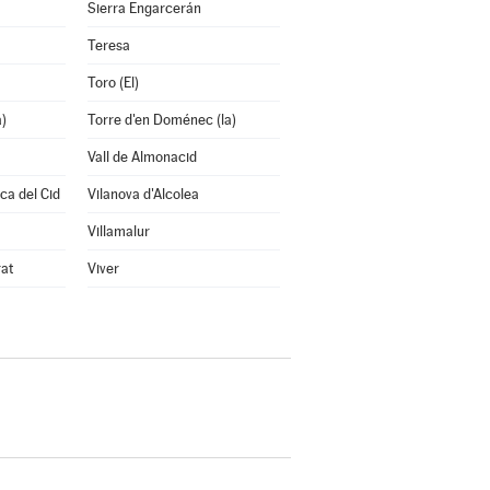
Sierra Engarcerán
Teresa
Toro (El)
a)
Torre d'en Doménec (la)
Vall de Almonacid
nca del Cid
Vilanova d'Alcolea
Villamalur
rat
Viver