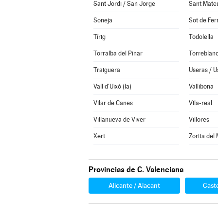
Sant Jordi / San Jorge
Sant Mate
Soneja
Sot de Fer
Tírig
Todolella
Torralba del Pinar
Torreblan
Traiguera
Useras / U
Vall d'Uixó (la)
Vallibona
Vilar de Canes
Vila-real
Villanueva de Viver
Villores
Xert
Zorita del
Provincias de C. Valenciana
Alicante / Alacant
Caste