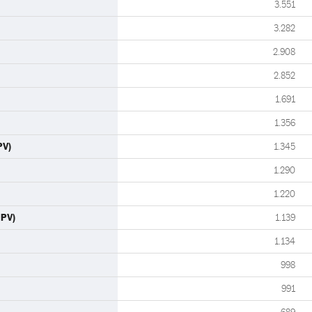
3.551
3.282
2.908
2.852
1.691
1.356
PV)
1.345
1.290
1.220
UPV)
1.139
1.134
998
991