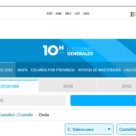
ESP
AME
MEX
CAT
ENG
S 2019
MAPA
ESCAÑOS POR PROVINCIA
APOYOS DE INVESTIDURA
CALCU
2019-28A
2016
2015
SO
astellón / Castelló
»
Onda