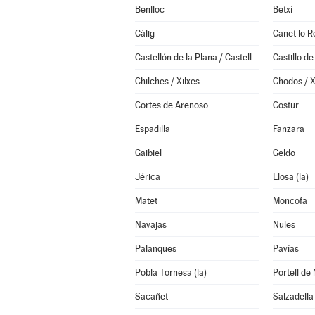
Benlloc
Betxí
Càlig
Canet lo R
Castellón de la Plana / Castelló de la Plana
Castillo de
Chilches / Xilxes
Chodos / 
Cortes de Arenoso
Costur
Espadilla
Fanzara
Gaibiel
Geldo
Jérica
Llosa (la)
Matet
Moncofa
Navajas
Nules
Palanques
Pavías
Pobla Tornesa (la)
Portell de
Sacañet
Salzadella 