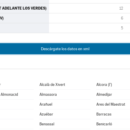
ANT ADELANTE LOS VERDES)
12
V)
6
5
Descárgate los datos en xml
r
Alcalà de Xivert
Alcora (l')
e Almonacid
Almassora
Almedíjar
Arañuel
Ares del Maestrat
Azuébar
Barracas
Benassal
Benicarló