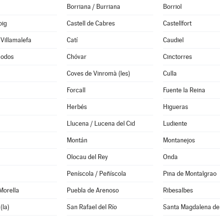
Borriana / Burriana
Borriol
oig
Castell de Cabres
Castellfort
 Villamalefa
Catí
Caudiel
Xodos
Chóvar
Cinctorres
Coves de Vinromà (les)
Culla
Forcall
Fuente la Reina
Herbés
Higueras
Llucena / Lucena del Cid
Ludiente
Montán
Montanejos
Olocau del Rey
Onda
Peníscola / Peñíscola
Pina de Montalgrao
 Morella
Puebla de Arenoso
Ribesalbes
(la)
San Rafael del Río
Santa Magdalena de 