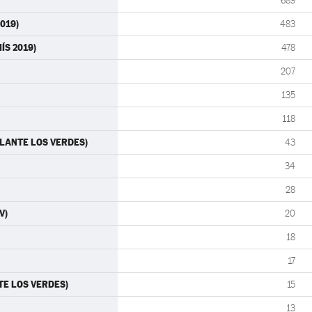
689
2019)
483
ÍS 2019)
478
207
135
118
ELANTE LOS VERDES)
43
34
28
V)
20
18
17
TE LOS VERDES)
15
13