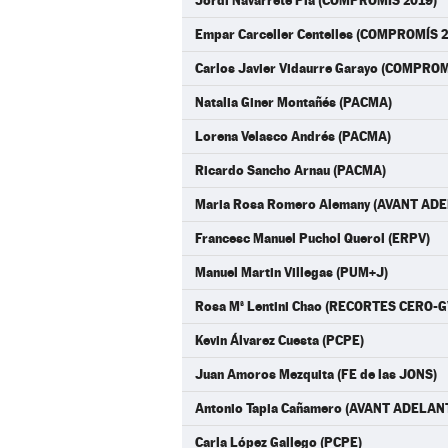
Jordi Navarrete Pla (COMPROMÍS 2019)
Empar Carceller Centelles (COMPROMÍS 
Carlos Javier Vidaurre Garayo (COMPROM
Natalia Giner Montañés (PACMA)
Lorena Velasco Andrés (PACMA)
Ricardo Sancho Arnau (PACMA)
Maria Rosa Romero Alemany (AVANT AD
Francesc Manuel Puchol Querol (ERPV)
Manuel Martin Villegas (PUM+J)
Rosa Mª Lentini Chao (RECORTES CERO-G
Kevin Álvarez Cuesta (PCPE)
Juan Amoros Mezquita (FE de las JONS)
Antonio Tapia Cañamero (AVANT ADELAN
Carla López Gallego (PCPE)