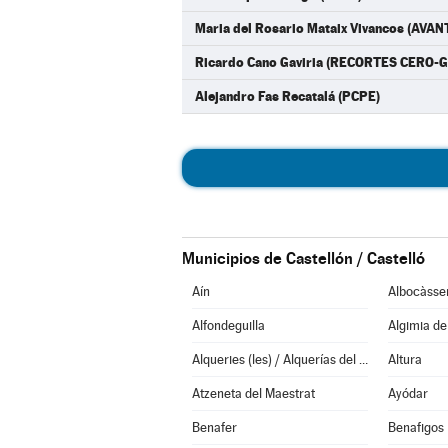
Maria del Rosario Mataix Vivancos (AV
Ricardo Cano Gaviria (RECORTES CERO-G
Alejandro Fas Recatalá (PCPE)
Municipios de Castellón / Castelló
Aín
Albocàsse
Alfondeguilla
Algimia d
Alqueries (les) / Alquerías del Niño Perdido
Altura
Atzeneta del Maestrat
Ayódar
Benafer
Benafigos