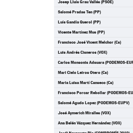
Josep Lluís Grau Vallés (PSOE)
Salomé Pradas Ten (PP)
Luís Gandía Querol (PP)
Vicente Martínez Mus (PP)
Francisco José Vicent Melchor (Cs)
Luis Andrés Cisneros (VOX)
Carlos Monsonis Adsuara (PODEMOS-EU
Mari Cielo Leiros Otero (Cs)
Maria Luisa Martí Canseco (Cs)
Francisco Porcar Rebollar (PODEMOS-E
Salomé Agudo Lopez (PODEMOS-EUPV)
José Aymerich Miralles (VOX)
Ana Belén Vázquez Hernández (VOX)