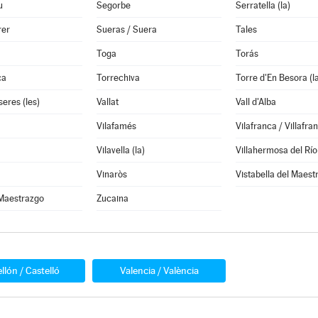
u
Segorbe
Serratella (la)
rer
Sueras / Suera
Tales
Toga
Torás
ca
Torrechiva
Torre d'En Besora (l
seres (les)
Vallat
Vall d'Alba
Vilafamés
Vilafranca / Villafra
Vilavella (la)
Villahermosa del Río
Vinaròs
Vistabella del Maest
 Maestrazgo
Zucaina
llón / Castelló
Valencia / València