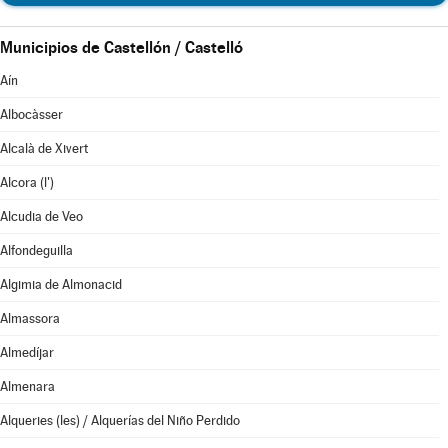
Municipios de Castellón / Castelló
Aín
Albocàsser
Alcalà de Xivert
Alcora (l')
Alcudia de Veo
Alfondeguilla
Algimia de Almonacid
Almassora
Almedíjar
Almenara
Alqueries (les) / Alquerías del Niño Perdido