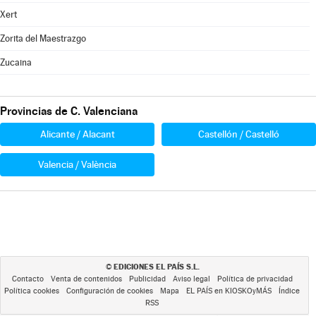
Xert
Zorita del Maestrazgo
Zucaina
Provincias de C. Valenciana
Alicante / Alacant
Castellón / Castelló
Valencia / València
EDICIONES EL PAÍS S.L.
©
Contacto
Venta de contenidos
Publicidad
Aviso legal
Política de privacidad
Política cookies
Configuración de cookies
Mapa
EL PAÍS en KIOSKOyMÁS
Índice
RSS