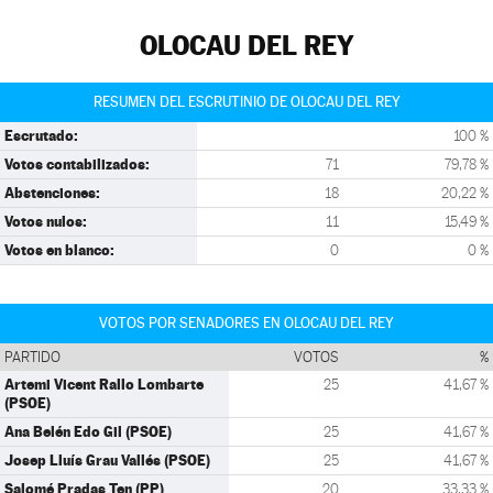
OLOCAU DEL REY
RESUMEN DEL ESCRUTINIO DE OLOCAU DEL REY
Escrutado:
100 %
Votos contabilizados:
71
79,78 %
Abstenciones:
18
20,22 %
Votos nulos:
11
15,49 %
Votos en blanco:
0
0 %
VOTOS POR SENADORES EN OLOCAU DEL REY
PARTIDO
VOTOS
%
Artemi Vicent Rallo Lombarte
25
41,67 %
(PSOE)
Ana Belén Edo Gil (PSOE)
25
41,67 %
Josep Lluís Grau Vallés (PSOE)
25
41,67 %
Salomé Pradas Ten (PP)
20
33,33 %