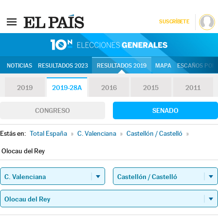
SUSCRÍBETE
10N | Eleccion
NOTICIAS
RESULTADOS 2023
RESULTADOS 2019
MAPA
ESCAÑOS POR 
2019
2019-28A
2016
2015
2011
CONGRESO
SENADO
Estás en:
Total España
»
C. Valenciana
»
Castellón / Castelló
»
Olocau del Rey