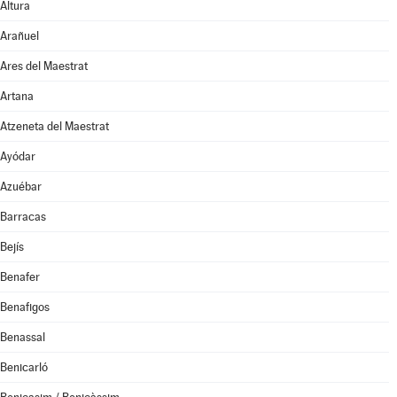
Altura
Arañuel
Ares del Maestrat
Artana
Atzeneta del Maestrat
Ayódar
Azuébar
Barracas
Bejís
Benafer
Benafigos
Benassal
Benicarló