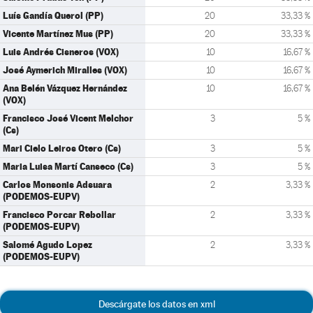
Luís Gandía Querol (PP)
20
33,33 %
Vicente Martínez Mus (PP)
20
33,33 %
Luis Andrés Cisneros (VOX)
10
16,67 %
José Aymerich Miralles (VOX)
10
16,67 %
Ana Belén Vázquez Hernández
10
16,67 %
(VOX)
Francisco José Vicent Melchor
3
5 %
(Cs)
Mari Cielo Leiros Otero (Cs)
3
5 %
Maria Luisa Martí Canseco (Cs)
3
5 %
Carlos Monsonis Adsuara
2
3,33 %
(PODEMOS-EUPV)
Francisco Porcar Rebollar
2
3,33 %
(PODEMOS-EUPV)
Salomé Agudo Lopez
2
3,33 %
(PODEMOS-EUPV)
Descárgate los datos en xml