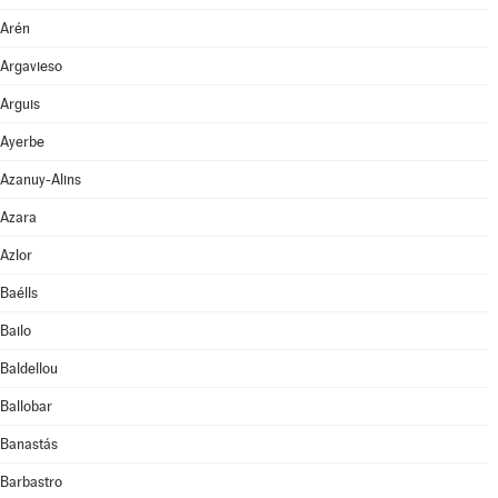
Arén
Argavieso
Arguis
Ayerbe
Azanuy-Alins
Azara
Azlor
Baélls
Bailo
Baldellou
Ballobar
Banastás
Barbastro