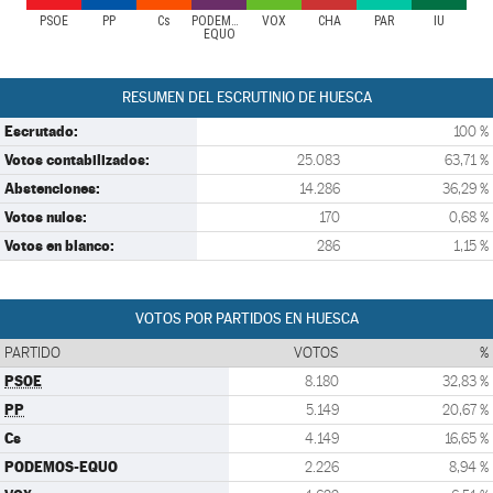
PSOE
PP
Cs
PODEMOS-
VOX
CHA
PAR
IU
EQUO
RESUMEN DEL ESCRUTINIO DE HUESCA
Escrutado:
100 %
Votos contabilizados:
25.083
63,71 %
Abstenciones:
14.286
36,29 %
Votos nulos:
170
0,68 %
Votos en blanco:
286
1,15 %
VOTOS POR PARTIDOS EN HUESCA
PARTIDO
VOTOS
%
PSOE
8.180
32,83 %
PP
5.149
20,67 %
Cs
4.149
16,65 %
PODEMOS-EQUO
2.226
8,94 %