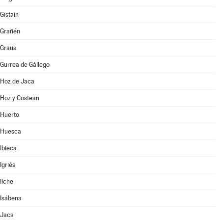
Gistaín
Grañén
Graus
Gurrea de Gállego
Hoz de Jaca
Hoz y Costean
Huerto
Huesca
Ibieca
Igriés
Ilche
Isábena
Jaca