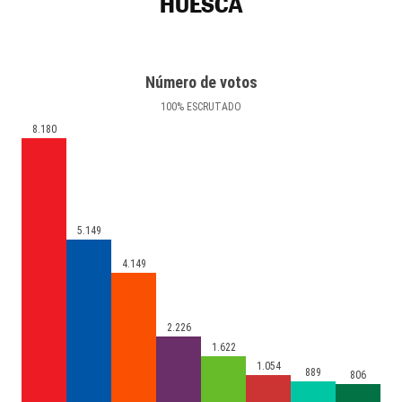
HUESCA
Número de votos
100
%
ESCRUTADO
8.180
5.149
4.149
2.226
1.622
1.054
889
806