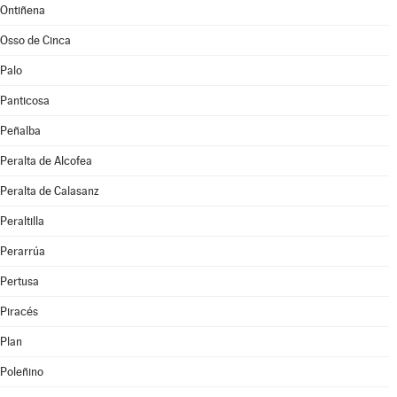
Ontiñena
Osso de Cinca
Palo
Panticosa
Peñalba
Peralta de Alcofea
Peralta de Calasanz
Peraltilla
Perarrúa
Pertusa
Piracés
Plan
Poleñino