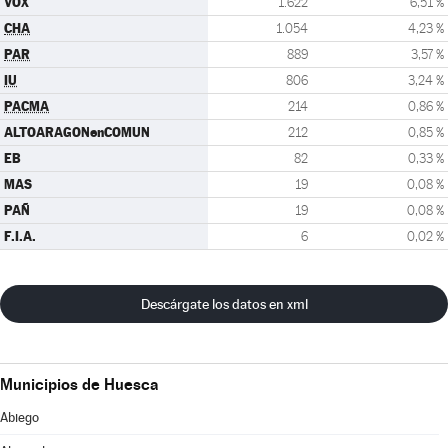
VOX
1.622
6,51 %
CHA
1.054
4,23 %
PAR
889
3,57 %
IU
806
3,24 %
PACMA
214
0,86 %
ALTOARAGONenCOMUN
212
0,85 %
EB
82
0,33 %
MAS
19
0,08 %
PAÑ
19
0,08 %
F.I.A.
6
0,02 %
Descárgate los datos en xml
Municipios de Huesca
Abiego