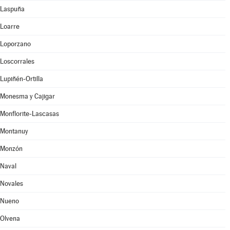
Laspuña
Loarre
Loporzano
Loscorrales
Lupiñén-Ortilla
Monesma y Cajigar
Monflorite-Lascasas
Montanuy
Monzón
Naval
Novales
Nueno
Olvena