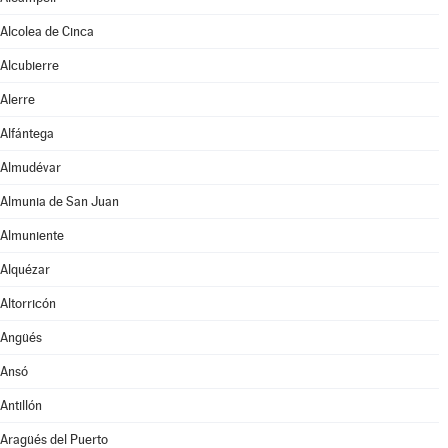
Alcolea de Cinca
Alcubierre
Alerre
Alfántega
Almudévar
Almunia de San Juan
Almuniente
Alquézar
Altorricón
Angüés
Ansó
Antillón
Aragüés del Puerto