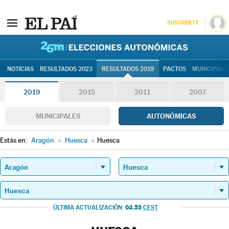
SUSCRÍBETE
26M | Elec
NOTICIAS
RESULTADOS 2023
RESULTADOS 2019
PACTOS
MUNICIPALE
2019
2015
2011
2007
MUNICIPALES
AUTONÓMICAS
Estás en:
Aragón
»
Huesca
»
Huesca
04.53
ÚLTIMA ACTUALIZACIÓN:
CEST