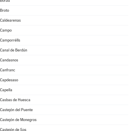
Borau
Broto
Caldearenas
Campo
Camporrélls
Canal de Berdún
Candasnos
Canfranc
Capdesaso
Capella
Casbas de Huesca
Castejón del Puente
Castejón de Monegros
Castejón de Sos