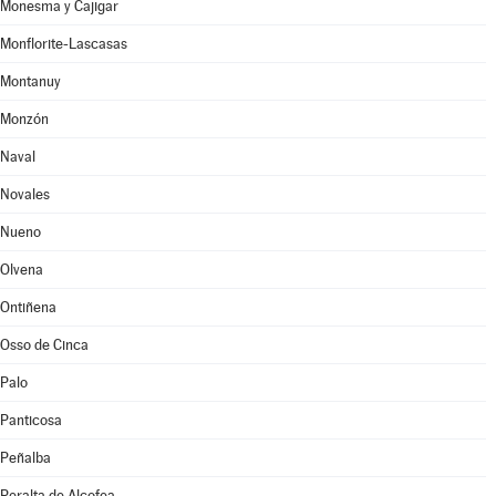
Monesma y Cajigar
Monflorite-Lascasas
Montanuy
Monzón
Naval
Novales
Nueno
Olvena
Ontiñena
Osso de Cinca
Palo
Panticosa
Peñalba
Peralta de Alcofea