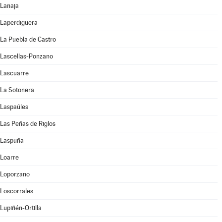
Lanaja
Laperdiguera
La Puebla de Castro
Lascellas-Ponzano
Lascuarre
La Sotonera
Laspaúles
Las Peñas de Riglos
Laspuña
Loarre
Loporzano
Loscorrales
Lupiñén-Ortilla