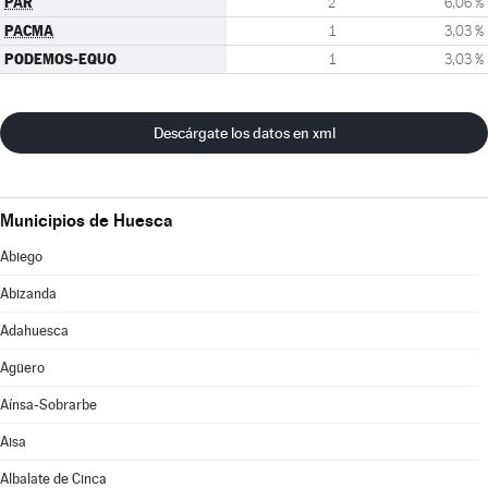
PAR
2
6,06 %
PACMA
1
3,03 %
PODEMOS-EQUO
1
3,03 %
Descárgate los datos en xml
Municipios de Huesca
Abiego
Abizanda
Adahuesca
Agüero
Aínsa-Sobrarbe
Aisa
Albalate de Cinca