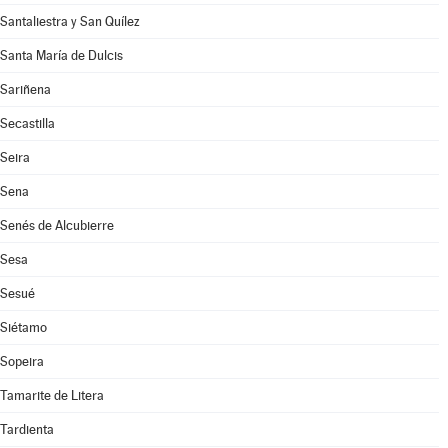
Santaliestra y San Quílez
Santa María de Dulcis
Sariñena
Secastilla
Seira
Sena
Senés de Alcubierre
Sesa
Sesué
Siétamo
Sopeira
Tamarite de Litera
Tardienta