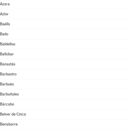
Azara
Azlor
Baélls
Bailo
Baldellou
Ballobar
Banastás
Barbastro
Barbués
Barbuñales
Bárcabo
Belver de Cinca
Benabarre