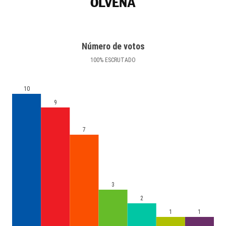
OLVENA
Número de votos
100
%
ESCRUTADO
10
9
7
3
2
1
1