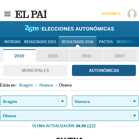
SUSCRÍBETE
26M | Elec
NOTICIAS
RESULTADOS 2023
RESULTADOS 2019
PACTOS
MUNICIPALE
2019
2015
2011
2007
MUNICIPALES
AUTONÓMICAS
Estás en:
Aragón
»
Huesca
»
Olvena
04.53
ÚLTIMA ACTUALIZACIÓN:
CEST