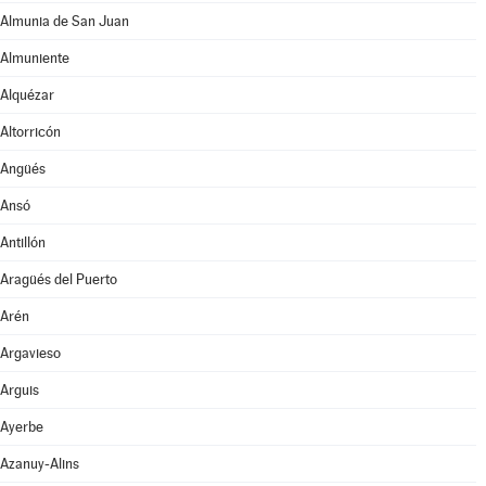
Almunia de San Juan
Almuniente
Alquézar
Altorricón
Angüés
Ansó
Antillón
Aragüés del Puerto
Arén
Argavieso
Arguis
Ayerbe
Azanuy-Alins