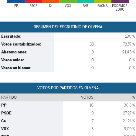
PP
PSOE
Cs
VOX
PAR
PACMA
PODEMOS-
EQUO
RESUMEN DEL ESCRUTINIO DE OLVENA
Escrutado:
100 %
Votos contabilizados:
33
78,57 %
Abstenciones:
9
21,43 %
Votos nulos:
0
0 %
Votos en blanco:
0
0 %
VOTOS POR PARTIDOS EN OLVENA
PARTIDO
VOTOS
%
PP
10
30,3 %
PSOE
9
27,27 %
Cs
7
21,21 %
VOX
3
9,09 %