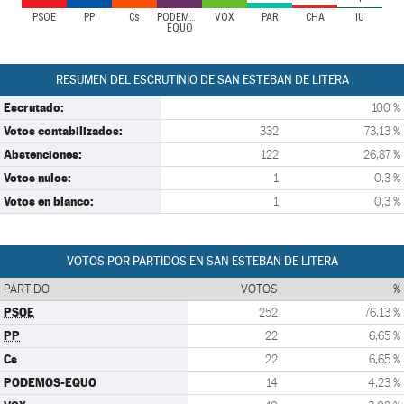
PSOE
PP
Cs
PODEMOS-
VOX
PAR
CHA
IU
EQUO
RESUMEN DEL ESCRUTINIO DE SAN ESTEBAN DE LITERA
Escrutado:
100 %
Votos contabilizados:
332
73,13 %
Abstenciones:
122
26,87 %
Votos nulos:
1
0,3 %
Votos en blanco:
1
0,3 %
VOTOS POR PARTIDOS EN SAN ESTEBAN DE LITERA
PARTIDO
VOTOS
%
PSOE
252
76,13 %
PP
22
6,65 %
Cs
22
6,65 %
PODEMOS-EQUO
14
4,23 %