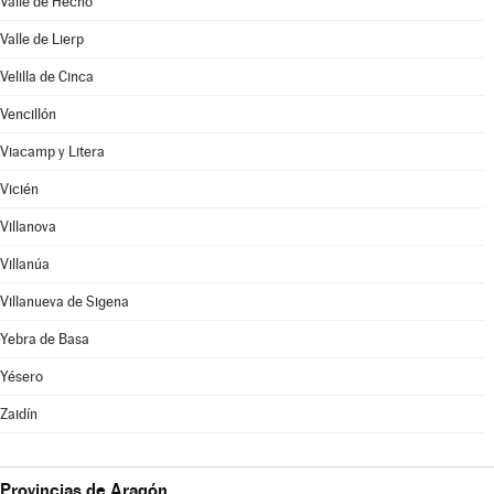
Valle de Hecho
Valle de Lierp
Velilla de Cinca
Vencillón
Viacamp y Litera
Vicién
Villanova
Villanúa
Villanueva de Sigena
Yebra de Basa
Yésero
Zaidín
Provincias de Aragón