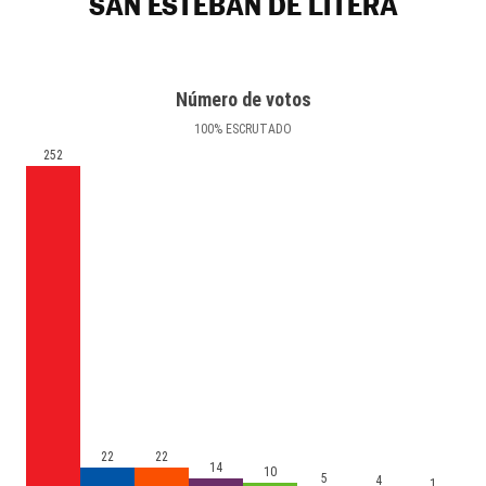
SAN ESTEBAN DE LITERA
Número de votos
100
%
ESCRUTADO
252
22
22
14
10
5
4
1