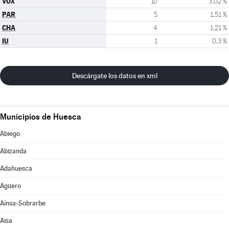
VOX
10
3,02 %
PAR
5
1,51 %
CHA
4
1,21 %
IU
1
0,3 %
Descárgate los datos en xml
Municipios de Huesca
Abiego
Abizanda
Adahuesca
Agüero
Aínsa-Sobrarbe
Aisa