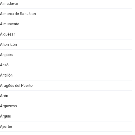
Almudévar
Almunia de San Juan
Almuniente
Alquézar
Altorricón
Angüés
Ansó
Antillón
Aragüés del Puerto
Arén
Argavieso
Arguis
Ayerbe