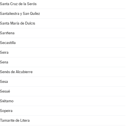
Santa Cruz de la Serós
Santaliestra y San Quílez
Santa María de Dulcis
Sariñena
Secastilla
Seira
Sena
Senés de Alcubierre
Sesa
Sesué
Siétamo
Sopeira
Tamarite de Litera