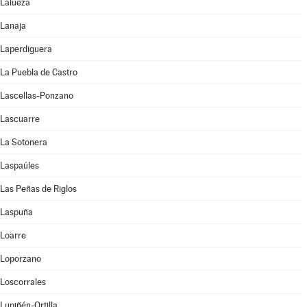
Lalueza
Lanaja
Laperdiguera
La Puebla de Castro
Lascellas-Ponzano
Lascuarre
La Sotonera
Laspaúles
Las Peñas de Riglos
Laspuña
Loarre
Loporzano
Loscorrales
Lupiñén-Ortilla