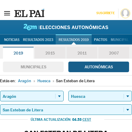
SUSCRÍBETE
26M | Elec
NOTICIAS
RESULTADOS 2023
RESULTADOS 2019
PACTOS
MUNICIPALE
2019
2015
2011
2007
MUNICIPALES
AUTONÓMICAS
Estás en:
Aragón
»
Huesca
»
San Esteban de Litera
04.53
ÚLTIMA ACTUALIZACIÓN:
CEST