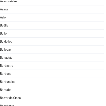
Azanuy-Alins
Azara
Azlor
Baélls
Bailo
Baldellou
Ballobar
Banastás
Barbastro
Barbués
Barbuñales
Bárcabo
Belver de Cinca
Benabarre