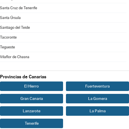
Santa Cruz de Tenerife
Santa Úrsula
Santiago del Teide
Tacoronte
Tegueste
Vilaflor de Chasna
Provincias de Canarias
El Hierro
Fuerteventura
Gran Canaria
La Gomera
Lanzarote
La Palma
Tenerife