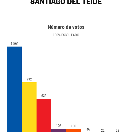
SANTIAGO DEL TEIDE
Número de votos
100
%
ESCRUTADO
1.561
932
639
106
100
46
22
22