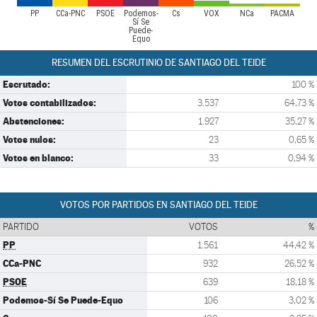
PP
CCa-PNC
PSOE
Podemos-
Cs
VOX
NCa
PACMA
Sí Se
Puede-
Equo
RESUMEN DEL ESCRUTINIO DE SANTIAGO DEL TEIDE
Escrutado:
100 %
Votos contabilizados:
3.537
64,73 %
Abstenciones:
1.927
35,27 %
Votos nulos:
23
0,65 %
Votos en blanco:
33
0,94 %
VOTOS POR PARTIDOS EN SANTIAGO DEL TEIDE
PARTIDO
VOTOS
%
PP
1.561
44,42 %
CCa-PNC
932
26,52 %
PSOE
639
18,18 %
Podemos-Sí Se Puede-Equo
106
3,02 %