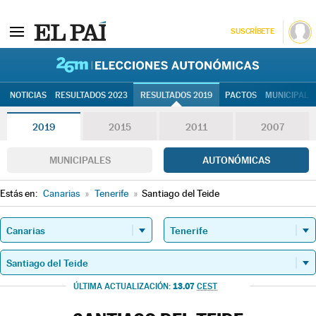
SUSCRÍBETE
26M | Elec
NOTICIAS
RESULTADOS 2023
RESULTADOS 2019
PACTOS
MUNICIPALE
2019
2015
2011
2007
MUNICIPALES
AUTONÓMICAS
Estás en:
Canarias
»
Tenerife
»
Santiago del Teide
13.07
ÚLTIMA ACTUALIZACIÓN:
CEST