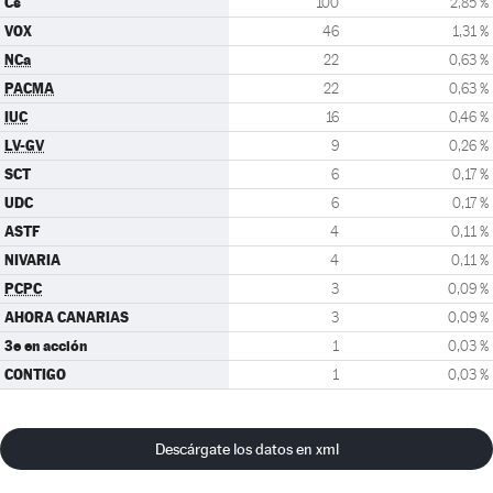
Cs
100
2,85 %
VOX
46
1,31 %
NCa
22
0,63 %
PACMA
22
0,63 %
IUC
16
0,46 %
LV-GV
9
0,26 %
SCT
6
0,17 %
UDC
6
0,17 %
ASTF
4
0,11 %
NIVARIA
4
0,11 %
PCPC
3
0,09 %
AHORA CANARIAS
3
0,09 %
3e en acción
1
0,03 %
CONTIGO
1
0,03 %
Descárgate los datos en xml