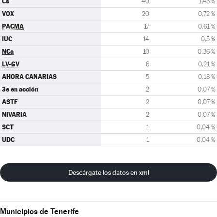
Cs
40
1,43 %
VOX
20
0,72 %
PACMA
17
0,61 %
IUC
14
0,5 %
NCa
10
0,36 %
LV-GV
6
0,21 %
AHORA CANARIAS
5
0,18 %
3e en acción
2
0,07 %
ASTF
2
0,07 %
NIVARIA
2
0,07 %
SCT
1
0,04 %
UDC
1
0,04 %
Descárgate los datos en xml
Municipios de Tenerife