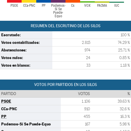
PSOE
CCa-PNC
PP
Podemos-
Cs
VOX
PACMA
IUC
Sí Se
Puede-
Equo
RESUMEN DEL ESCRUTINIO DE LOS SILOS
Escrutado:
100 %
Votos contabilizados:
2.815
74,29 %
Abstenciones:
974
25,71 %
Votos nulos:
24
0,85 %
Votos en blanco:
33
1,18 %
VOTOS POR PARTIDOS EN LOS SILOS
PARTIDO
VOTOS
%
PSOE
1.106
39,63 %
CCa-PNC
910
32,6 %
PP
455
16,3 %
Podemos-Sí Se Puede-Equo
167
5,98 %