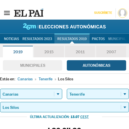
SUSCRÍBETE
26M | Elec
NOTICIAS
RESULTADOS 2023
RESULTADOS 2019
PACTOS
MUNICIPALE
2019
2015
2011
2007
MUNICIPALES
AUTONÓMICAS
Estás en:
Canarias
»
Tenerife
»
Los Silos
13.07
ÚLTIMA ACTUALIZACIÓN:
CEST