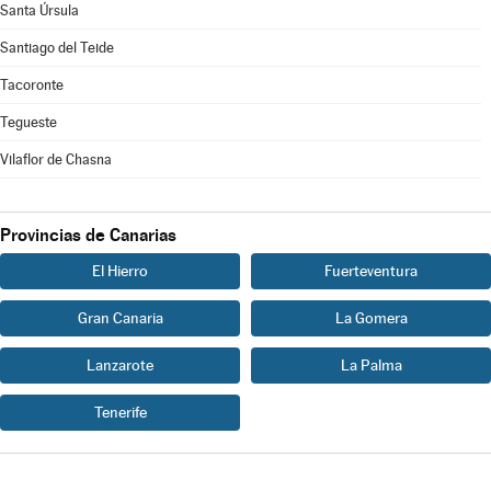
Santa Úrsula
Santiago del Teide
Tacoronte
Tegueste
Vilaflor de Chasna
Provincias de Canarias
El Hierro
Fuerteventura
Gran Canaria
La Gomera
Lanzarote
La Palma
Tenerife