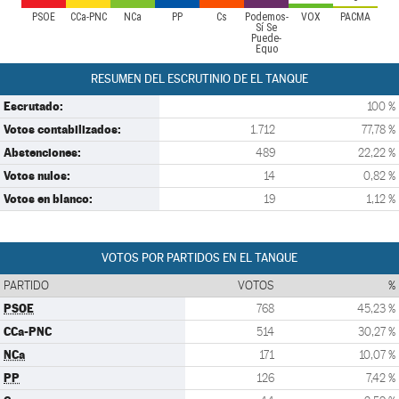
PSOE
CCa-PNC
NCa
PP
Cs
Podemos-
VOX
PACMA
Sí Se
Puede-
Equo
RESUMEN DEL ESCRUTINIO DE EL TANQUE
Escrutado:
100 %
Votos contabilizados:
1.712
77,78 %
Abstenciones:
489
22,22 %
Votos nulos:
14
0,82 %
Votos en blanco:
19
1,12 %
VOTOS POR PARTIDOS EN EL TANQUE
PARTIDO
VOTOS
%
PSOE
768
45,23 %
CCa-PNC
514
30,27 %
NCa
171
10,07 %
PP
126
7,42 %