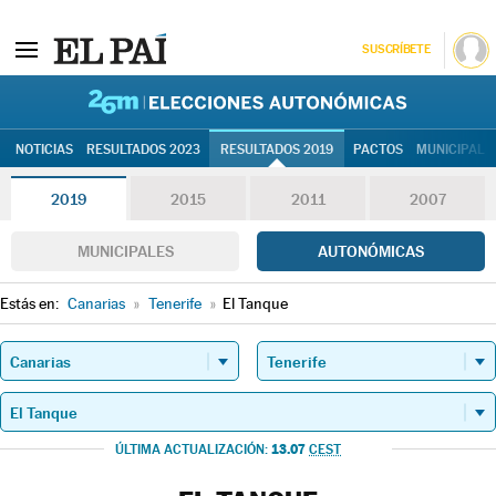
SUSCRÍBETE
26M | Elec
NOTICIAS
RESULTADOS 2023
RESULTADOS 2019
PACTOS
MUNICIPALE
2019
2015
2011
2007
MUNICIPALES
AUTONÓMICAS
Estás en:
Canarias
»
Tenerife
»
El Tanque
13.07
ÚLTIMA ACTUALIZACIÓN:
CEST