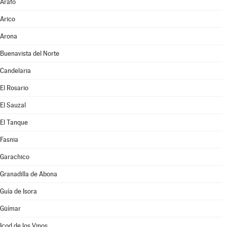
Arafo
Arico
Arona
Buenavista del Norte
Candelaria
El Rosario
El Sauzal
El Tanque
Fasnia
Garachico
Granadilla de Abona
Guía de Isora
Güímar
Icod de los Vinos