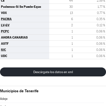
Cs
44
2,59 %
Podemos-Sí Se Puede-Equo
30
1,77 %
VOX
13
0,77 %
PACMA
6
0,35 %
LV-GV
2
0,12 %
PCPC
1
0,06 %
AHORA CANARIAS
1
0,06 %
ASTF
1
0,06 %
IUC
1
0,06 %
UDC
1
0,06 %
Descárgate los datos en xml
Municipios de Tenerife
Adeje