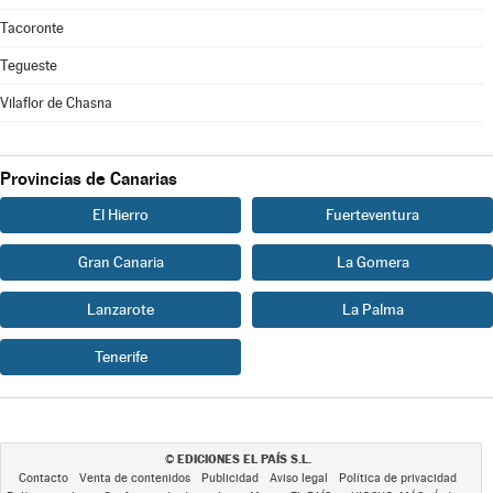
Tacoronte
Tegueste
Vilaflor de Chasna
Provincias de Canarias
El Hierro
Fuerteventura
Gran Canaria
La Gomera
Lanzarote
La Palma
Tenerife
EDICIONES EL PAÍS S.L.
©
Contacto
Venta de contenidos
Publicidad
Aviso legal
Política de privacidad