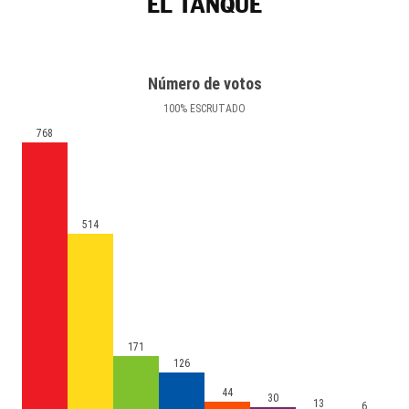
EL TANQUE
Número de votos
100
%
ESCRUTADO
768
514
171
126
44
30
13
6