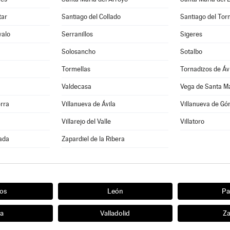
tar
Santiago del Collado
Santiago del To
valo
Serranillos
Sigeres
Solosancho
Sotalbo
Tormellas
Tornadizos de Áv
Valdecasa
Vega de Santa M
erra
Villanueva de Ávila
Villanueva de G
Villarejo del Valle
Villatoro
ñada
Zapardiel de la Ribera
os
León
Pa
ia
Valladolid
Z