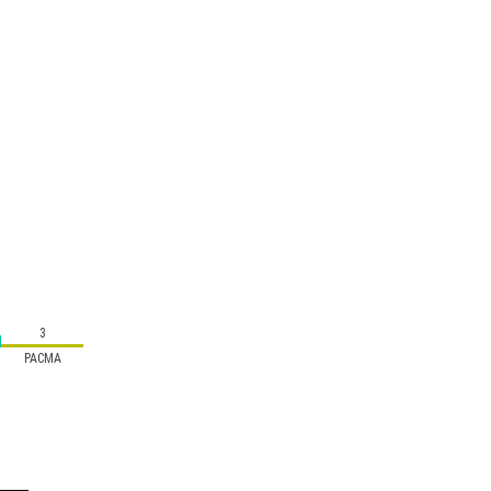
3
PACMA
s-