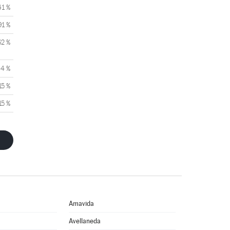
41 %
91 %
62 %
44 %
15 %
15 %
Amavida
Avellaneda