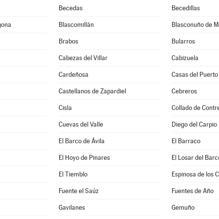
Becedas
Becedillas
gona
Blascomillán
Blasconuño de M
Brabos
Bularros
Cabezas del Villar
Cabizuela
Cardeñosa
Casas del Puerto
Castellanos de Zapardiel
Cebreros
Cisla
Collado de Contr
Cuevas del Valle
Diego del Carpio
El Barco de Ávila
El Barraco
El Hoyo de Pinares
El Losar del Barc
El Tiemblo
Espinosa de los 
Fuente el Saúz
Fuentes de Año
Gavilanes
Gemuño