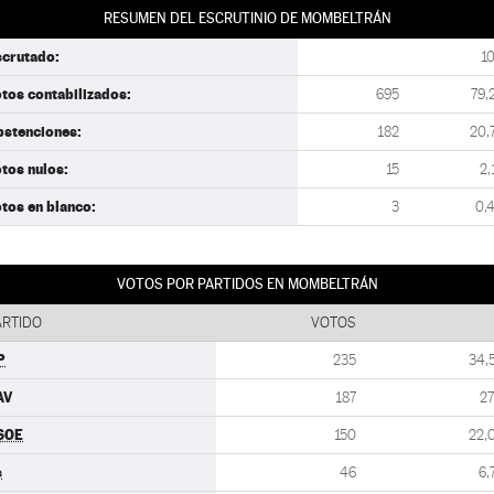
RESUMEN DEL ESCRUTINIO DE MOMBELTRÁN
scrutado:
1
tos contabilizados:
695
79,
bstenciones:
182
20,
tos nulos:
15
2,
tos en blanco:
3
0,
VOTOS POR PARTIDOS EN MOMBELTRÁN
ARTIDO
VOTOS
P
235
34,
AV
187
27
SOE
150
22,
s
46
6,