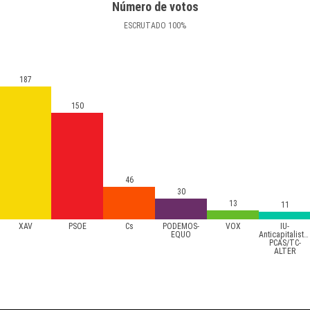
Número de votos
ESCRUTADO
100
%
187
150
46
30
13
11
XAV
PSOE
Cs
PODEMOS-
VOX
IU-
EQUO
Anticapitalista
PCAS/TC-
ALTER