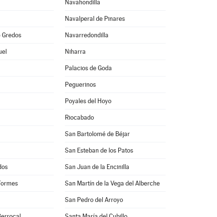
Navahondilla
Navalperal de Pinares
 Gredos
Navarredondilla
uel
Niharra
Palacios de Goda
Peguerinos
Poyales del Hoyo
Riocabado
San Bartolomé de Béjar
San Esteban de los Patos
dos
San Juan de la Encinilla
Tormes
San Martín de la Vega del Alberche
San Pedro del Arroyo
Berrocal
Santa María del Cubillo