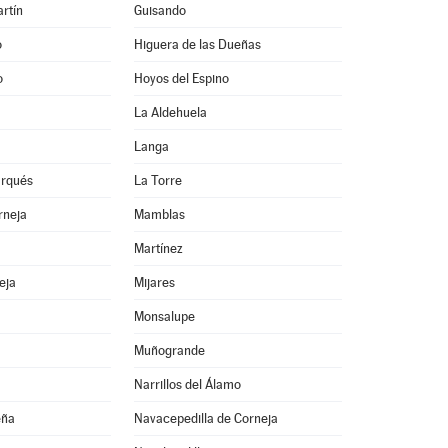
rtín
Guisando
o
Higuera de las Dueñas
o
Hoyos del Espino
La Aldehuela
Langa
arqués
La Torre
rneja
Mamblas
Martínez
eja
Mijares
Monsalupe
Muñogrande
Narrillos del Álamo
eña
Navacepedilla de Corneja