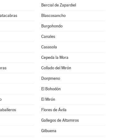
Bercial de Zapardiel
atacabras
Blascosancho
Burgohondo
Canales
Casasola
Cepeda la Mora
eras
Collado del Mirón
Donjimeno
El Bohodón
o
El Mirón
Caballeros
Flores de Ávila
Gallegos de Altamiros
Gilbuena