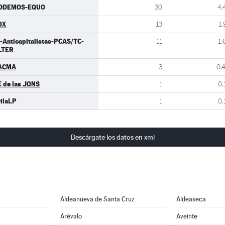
ODEMOS-EQUO
30
4,
OX
13
1,
-Anticapitalistas-PCAS/TC-
11
1,
LTER
ACMA
3
0,
E de las JONS
1
0,
vilaLP
1
0,
Descárgate los datos en xml
Aldeanueva de Santa Cruz
Aldeaseca
Arévalo
Aveinte