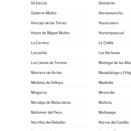
Gil García
Gimialcón
Gutierre-Muñoz
Hernansancho
Horcajo de las Torres
Hoyocasero
Hoyos de Miguel Muñoz
Hurtumpascual
La Carrera
La Colilla
Lanzahíta
Las Berlanas
Los Llanos de Tormes
Madrigal de las Alt
Mancera de Arriba
Manjabálago y Orti
Mediana de Voltoya
Medinilla
Mingorría
Mironcillo
Moraleja de Matacabras
Muñana
Muñomer del Peco
Muñopepe
Narrillos del Rebollar
Narros del Castillo