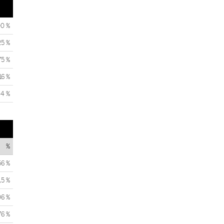
00 %
25 %
75 %
16 %
44 %
%
56 %
,5 %
06 %
76 %