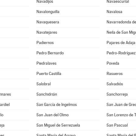
Navadijos
Navaescurial
Navalonguilla
Navalosa
Navaquesera
Navarredonda de
Navatejares
Neila de San Mig
Padiernos
Pajares de Adaja
Pedro Bernardo
Pedro-Rodríguez
Piedralaves
Poveda
Puerto Castilla
Rasueros
Salobral
Salvadiós
inares
Sanchidrián
Sanchorreja
ardiel
San García de Ingelmos
San Juan de Gre
lo
San Juan del Olmo
San Lorenzo de 
eja
San Miguel de Serrezuela
San Pascual
res
Santa María del Arroyo
Santa María del 