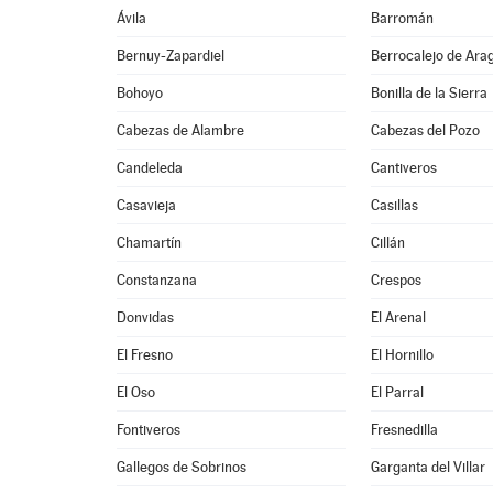
Ávila
Barromán
Bernuy-Zapardiel
Berrocalejo de Ara
Bohoyo
Bonilla de la Sierra
Cabezas de Alambre
Cabezas del Pozo
Candeleda
Cantiveros
Casavieja
Casillas
Chamartín
Cillán
Constanzana
Crespos
Donvidas
El Arenal
El Fresno
El Hornillo
El Oso
El Parral
Fontiveros
Fresnedilla
Gallegos de Sobrinos
Garganta del Villar