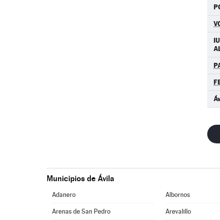
P
V
IU
A
P
F
Á
Municipios de Ávila
Adanero
Albornos
Arenas de San Pedro
Arevalillo