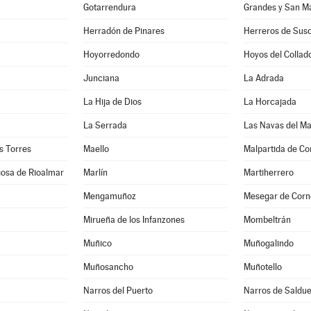
Gotarrendura
Grandes y San Ma
Herradón de Pinares
Herreros de Sus
Hoyorredondo
Hoyos del Collad
Junciana
La Adrada
La Hija de Dios
La Horcajada
La Serrada
Las Navas del M
as Torres
Maello
Malpartida de Co
gosa de Rioalmar
Marlín
Martiherrero
Mengamuñoz
Mesegar de Corn
Mirueña de los Infanzones
Mombeltrán
Muñico
Muñogalindo
Muñosancho
Muñotello
Narros del Puerto
Narros de Saldu