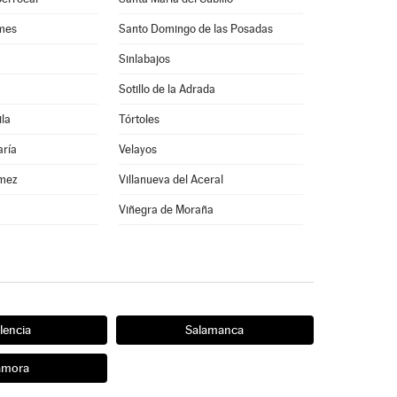
rmes
Santo Domingo de las Posadas
Sinlabajos
Sotillo de la Adrada
ila
Tórtoles
aría
Velayos
ómez
Villanueva del Aceral
Viñegra de Moraña
lencia
Salamanca
amora