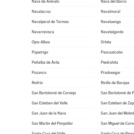
Nava de Arévalo
Nava del Barco
Navalacruz
Navalmoral
Navalperal de Tormes
Navaluenga
Navarrevisca
Navatalgordo
Ojos-Albos
Orbita
Papatrigo
Pascualcobo
Peñalba de Ávila
Piedrahíta
Pozanco
Pradosegar
Riofrío
Rivilla de Barajas
San Bartolomé de Corneja
San Bartolomé de P
San Esteban del Valle
San Esteban de Zap
San Juan de la Nava
San Juan del Molinil
San Martín del Pimpollar
San Miguel de Corn
Santa Cruz del Valle
Santa Cruz de Pina