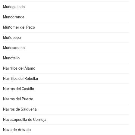
Muñogalindo
Muñogrande
Muñomer del Peco
Muñopepe
Muñosancho
Muñotello
Narrillos del Álamo
Narrillos del Rebollar
Narros del Castillo
Narros del Puerto
Narros de Saldueña
Navacepedilla de Corneja
Nava de Arévalo