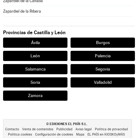
Zapardiel de la Cañada
Zapardiel de la Ribera
Provincias de Castilla y León
Ávila
Burgos
León
Palencia
Salamanca
Segovia
Soria
Valladolid
Zamora
EDICIONES EL PAÍS S.L.
©
Contacto
Venta de contenidos
Publicidad
Aviso legal
Política de privacidad
Política cookies
Configuración de cookies
Mapa
EL PAÍS en KIOSKOyMÁS