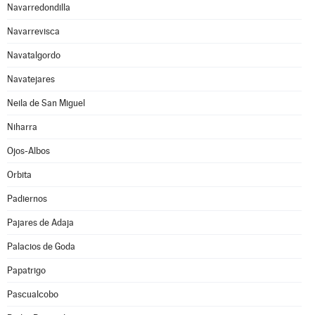
Navarredondilla
Navarrevisca
Navatalgordo
Navatejares
Neila de San Miguel
Niharra
Ojos-Albos
Orbita
Padiernos
Pajares de Adaja
Palacios de Goda
Papatrigo
Pascualcobo