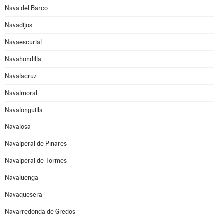
Nava del Barco
Navadijos
Navaescurial
Navahondilla
Navalacruz
Navalmoral
Navalonguilla
Navalosa
Navalperal de Pinares
Navalperal de Tormes
Navaluenga
Navaquesera
Navarredonda de Gredos