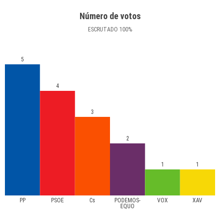
Número de votos
ESCRUTADO
100
%
5
4
3
2
1
1
PP
PSOE
Cs
PODEMOS-
VOX
XAV
EQUO