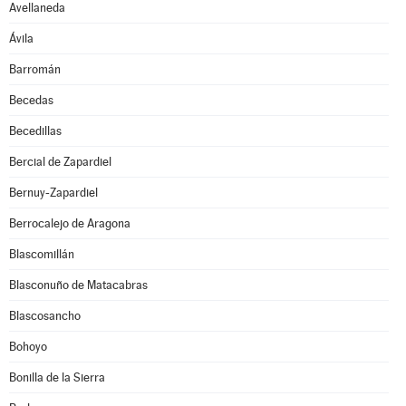
Avellaneda
Ávila
Barromán
Becedas
Becedillas
Bercial de Zapardiel
Bernuy-Zapardiel
Berrocalejo de Aragona
Blascomillán
Blasconuño de Matacabras
Blascosancho
Bohoyo
Bonilla de la Sierra