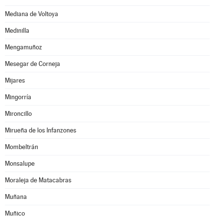
Mediana de Voltoya
Medinilla
Mengamuñoz
Mesegar de Corneja
Mijares
Mingorría
Mironcillo
Mirueña de los Infanzones
Mombeltrán
Monsalupe
Moraleja de Matacabras
Muñana
Muñico