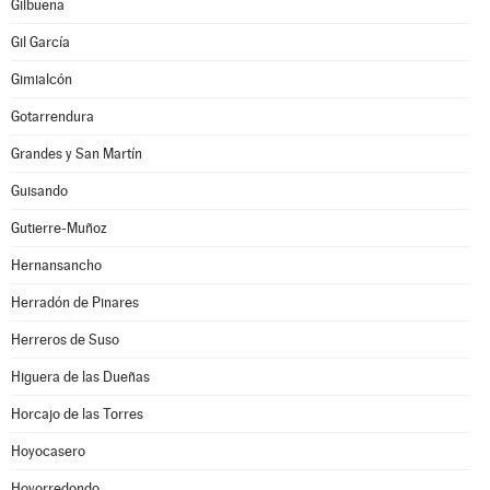
Gilbuena
Gil García
Gimialcón
Gotarrendura
Grandes y San Martín
Guisando
Gutierre-Muñoz
Hernansancho
Herradón de Pinares
Herreros de Suso
Higuera de las Dueñas
Horcajo de las Torres
Hoyocasero
Hoyorredondo