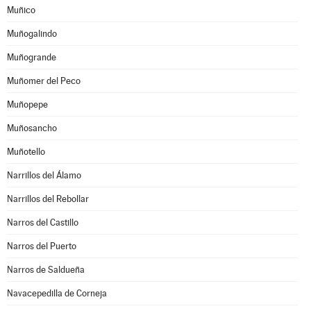
Muñico
Muñogalindo
Muñogrande
Muñomer del Peco
Muñopepe
Muñosancho
Muñotello
Narrillos del Álamo
Narrillos del Rebollar
Narros del Castillo
Narros del Puerto
Narros de Saldueña
Navacepedilla de Corneja