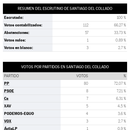
RESUMEN DEL ESCRUTINIO DE SANTIAGO DEL COLLADO
Escrutado:
100 %
Votos contabilizados:
112
66,27 %
Abstenciones:
57
33,73 %
Votos nulos:
1
0,89 %
Votos en blanco:
3
2,7 %
VOTOS POR PARTIDOS EN SANTIAGO DEL COLLADO
PARTIDO
VOTOS
%
PP
80
72,07 %
PSOE
8
7,21 %
Cs
7
6,31 %
XAV
5
4,5 %
PODEMOS-EQUO
4
3,6 %
VOX
3
2,7 %
ÁvilaLP
1
0,9 %