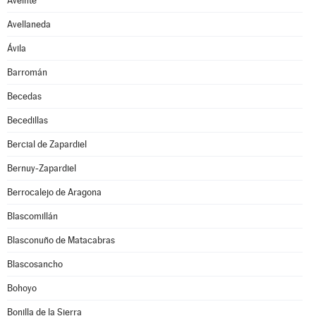
Aveinte
Avellaneda
Ávila
Barromán
Becedas
Becedillas
Bercial de Zapardiel
Bernuy-Zapardiel
Berrocalejo de Aragona
Blascomillán
Blasconuño de Matacabras
Blascosancho
Bohoyo
Bonilla de la Sierra