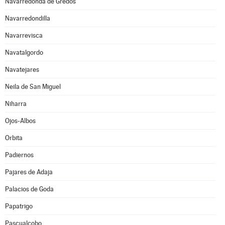
Navarredonda de Gredos
Navarredondilla
Navarrevisca
Navatalgordo
Navatejares
Neila de San Miguel
Niharra
Ojos-Albos
Orbita
Padiernos
Pajares de Adaja
Palacios de Goda
Papatrigo
Pascualcobo