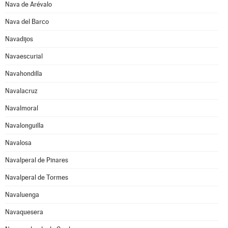
Nava de Arévalo
Nava del Barco
Navadijos
Navaescurial
Navahondilla
Navalacruz
Navalmoral
Navalonguilla
Navalosa
Navalperal de Pinares
Navalperal de Tormes
Navaluenga
Navaquesera