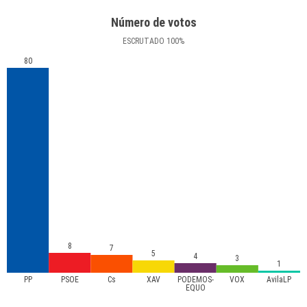
Número de votos
ESCRUTADO
100
%
80
8
7
5
4
3
1
PP
PSOE
Cs
XAV
PODEMOS-
VOX
ÁvilaLP
EQUO