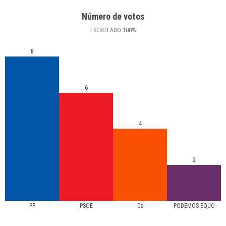
Número de votos
ESCRUTADO
100
%
8
6
4
2
PP
PSOE
Cs
PODEMOS-EQUO