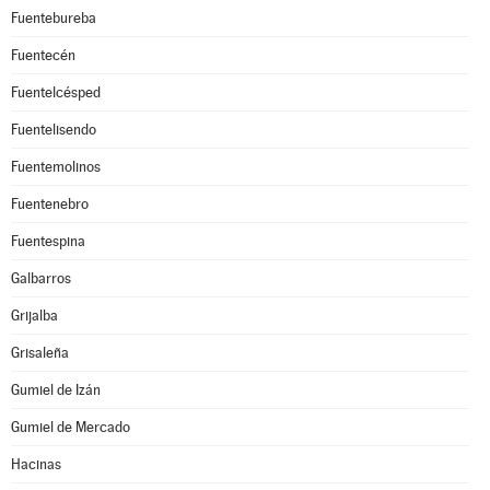
Fuentebureba
Fuentecén
Fuentelcésped
Fuentelisendo
Fuentemolinos
Fuentenebro
Fuentespina
Galbarros
Grijalba
Grisaleña
Gumiel de Izán
Gumiel de Mercado
Hacinas