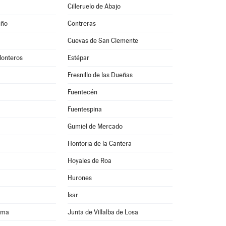
Cilleruelo de Abajo
iño
Contreras
Cuevas de San Clemente
Monteros
Estépar
Fresnillo de las Dueñas
Fuentecén
Fuentespina
Gumiel de Mercado
Hontoria de la Cantera
Hoyales de Roa
Hurones
Isar
oma
Junta de Villalba de Losa