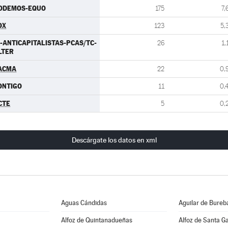
ODEMOS-EQUO
175
7,
OX
123
5,
U-ANTICAPITALISTAS-PCAS/TC-
26
1,
LTER
ACMA
22
0,
ONTIGO
11
0,
CTE
5
0,
Descárgate los datos en xml
Aguas Cándidas
Aguilar de Bureb
Alfoz de Quintanadueñas
Alfoz de Santa G