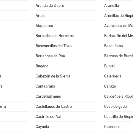
Aranda de Duero
Arandilla
Arcos
Arenillas de Riop
Atapuerca
Avellanosa de M
a
Barbadillo de Herreros
Barbadillo del M
Basconcillos del Tozo
Bascuñana
Berlangas de Roa
Berzosa de Bure
Bugedo
Buniel
a
Cabezón de la Sierra
Caleruega
ra
Cantabrana
Carazo
Cardeñajimeno
Cardeñuela Riop
erra
Castellanos de Castro
Castildelgado
Castrillo del Val
Castrillo de Riop
Cayuela
Cebrecos