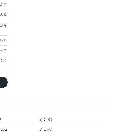
62 %
35 %
13 %
96 %
48 %
22 %
a
Albillos
adea
Altable