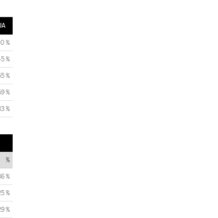
JA
00 %
45 %
55 %
59 %
83 %
%
86 %
25 %
29 %