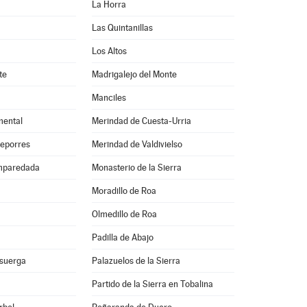
La Horra
Las Quintanillas
Los Altos
te
Madrigalejo del Monte
Manciles
mental
Merindad de Cuesta-Urria
deporres
Merindad de Valdivielso
mparedada
Monasterio de la Sierra
Moradillo de Roa
Olmedillo de Roa
Padilla de Abajo
isuerga
Palazuelos de la Sierra
Partido de la Sierra en Tobalina