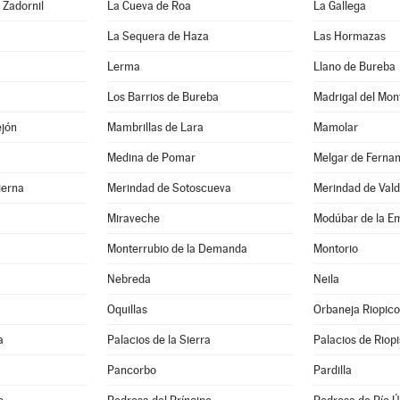
 Zadornil
La Cueva de Roa
La Gallega
La Sequera de Haza
Las Hormazas
Lerma
Llano de Bureba
Los Barrios de Bureba
Madrigal del Mon
ejón
Mambrillas de Lara
Mamolar
Medina de Pomar
Melgar de Ferna
ierna
Merindad de Sotoscueva
Merindad de Val
Miraveche
Modúbar de la E
Monterrubio de la Demanda
Montorio
Nebreda
Neila
Oquillas
Orbaneja Riopico
a
Palacios de la Sierra
Palacios de Riop
Pancorbo
Pardilla