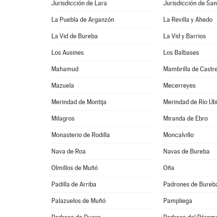
Jurisdicción de Lara
Jurisdicción de San
La Puebla de Arganzón
La Revilla y Ahedo
La Vid de Bureba
La Vid y Barrios
Los Ausines
Los Balbases
Mahamud
Mambrilla de Castr
Mazuela
Mecerreyes
Merindad de Montija
Merindad de Río Ub
Milagros
Miranda de Ebro
Monasterio de Rodilla
Moncalvillo
Nava de Roa
Navas de Bureba
Olmillos de Muñó
Oña
Padilla de Arriba
Padrones de Bureb
Palazuelos de Muñó
Pampliega