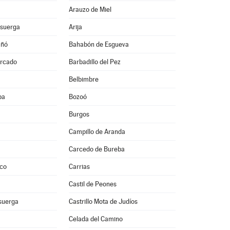
Arauzo de Miel
isuerga
Arija
uñó
Bahabón de Esgueva
ercado
Barbadillo del Pez
Belbimbre
ba
Bozoó
Burgos
Campillo de Aranda
Carcedo de Bureba
ico
Carrias
Castil de Peones
isuerga
Castrillo Mota de Judíos
Celada del Camino