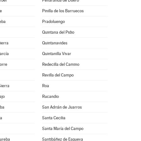
rbel
Peñaranda de Duero
e
Pinilla de los Barruecos
eba
Pradoluengo
Quintana del Pidio
ierra
Quintanavides
arcía
Quintanilla Vivar
Torre
Redecilla del Camino
Revilla del Campo
Sierra
Roa
ajo
Rucandio
eba
San Adrián de Juarros
ra
Santa Cecilia
Santa María del Campo
Bureba
Santibáñez de Esgueva