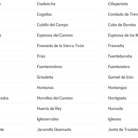
s
Ciadoncha
Cillaperlata
a
Cogollos
Condado de Trev
Cubillo del Campo
Cubo de Bureba
a
Espinosa del Camino
Espinosa de los 
Fresneda de la Sierra Tirón
Fresneña
Frías
Fuentebureba
Fuentemolinos
Fuentenebro
Grisaleña
Gumiel de Izán
Hontanas
Hontangas
rados
Hornillos del Camino
Hortigüela
Huerta de Rey
Humada
Iglesiarrubia
Iglesias
nte
Jaramillo Quemado
Junta de Traslal