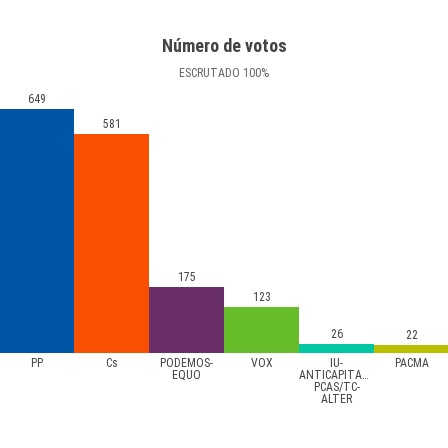
Número de votos
ESCRUTADO
100
%
649
581
175
123
26
22
PP
Cs
PODEMOS-
VOX
IU-
PACMA
EQUO
ANTICAPITALISTAS-
PCAS/TC-
ALTER