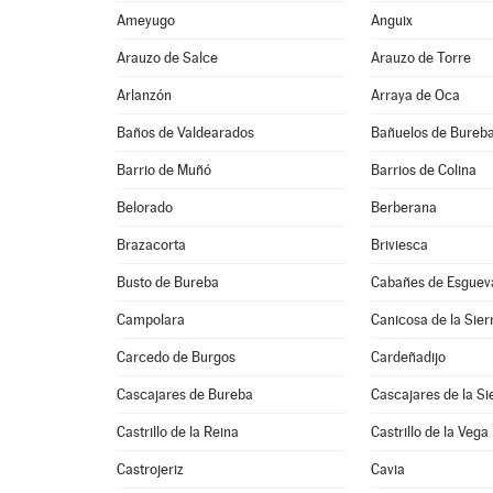
Ameyugo
Anguix
Arauzo de Salce
Arauzo de Torre
Arlanzón
Arraya de Oca
Baños de Valdearados
Bañuelos de Bureb
Barrio de Muñó
Barrios de Colina
Belorado
Berberana
Brazacorta
Briviesca
Busto de Bureba
Cabañes de Esguev
Campolara
Canicosa de la Sier
Carcedo de Burgos
Cardeñadijo
Cascajares de Bureba
Cascajares de la Si
Castrillo de la Reina
Castrillo de la Vega
Castrojeriz
Cavia