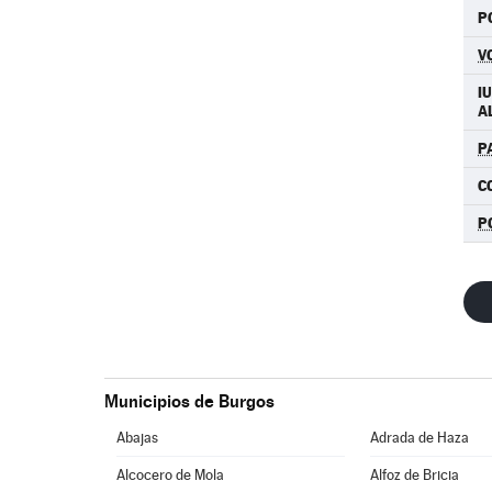
P
V
I
A
P
C
P
Municipios de Burgos
Abajas
Adrada de Haza
Alcocero de Mola
Alfoz de Bricia