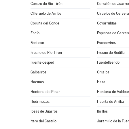
Cerezo de Río Tirón
Cerratón de Juarro
Cilleruelo de Arriba
Ciruelos de Cerver
Coruña del Conde
Covarrubias
Encío
Espinosa de Cerver
Fontioso
Frandovínez
Fresno de Río Tirón
Fresno de Rodilla
Fuentelcésped
Fuentelisendo
Galbarros
Grijalba
Hacinas
Haza
Hontoria del Pinar
Hontoria de Valdea
Huérmeces
Huerta de Arriba
Ibeas de Juarros
Ibrillos
Itero del Castillo
Jaramillo de la Fue