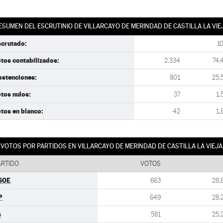
ESUMEN DEL ESCRUTINIO DE VILLARCAYO DE MERINDAD DE CASTILLA LA VIE
scrutado:
1
tos contabilizados:
2.334
74,
bstenciones:
801
25,
tos nulos:
37
1,
tos en blanco:
42
1,
VOTOS POR PARTIDOS EN VILLARCAYO DE MERINDAD DE CASTILLA LA VIEJA
ARTIDO
VOTOS
SOE
663
28,
P
649
28,
s
581
25,