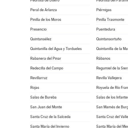
Pedrosa de Duero
Pedrosa del Páram
Peral de Arlanza
Piérnigas
Pinilla de los Moros
Pinilla Trasmonte
Presencio
Puentedura
Quintanaélez
Quintanaortuño
Quintanilla del Agua y Tordueles
Quintanilla de la Ma
Rabanera del Pinar
Rábanos
Redecilla del Campo
Regumiel de la Sier
Revillarruz
Revilla Vallejera
Rojas
Royuela de Río Fra
Salas de Bureba
Salas de los Infante
San Juan del Monte
San Mamés de Bur
Santa Cruz de la Salceda
Santa Cruz del Vall
Santa María del Invierno
Santa María del Mer