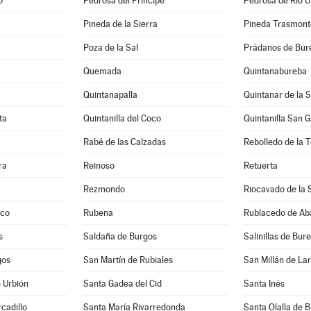
o
Pedrosa del Príncipe
Pedrosa de Río Ú
Pineda de la Sierra
Pineda Trasmont
Poza de la Sal
Prádanos de Bur
Quemada
Quintanabureba
Quintanapalla
Quintanar de la S
ta
Quintanilla del Coco
Quintanilla San G
Rabé de las Calzadas
Rebolledo de la 
ra
Reinoso
Retuerta
Rezmondo
Riocavado de la 
nco
Rubena
Rublacedo de Ab
s
Saldaña de Burgos
Salinillas de Bur
gos
San Martín de Rubiales
San Millán de La
e Urbión
Santa Gadea del Cid
Santa Inés
cadillo
Santa María Rivarredonda
Santa Olalla de 