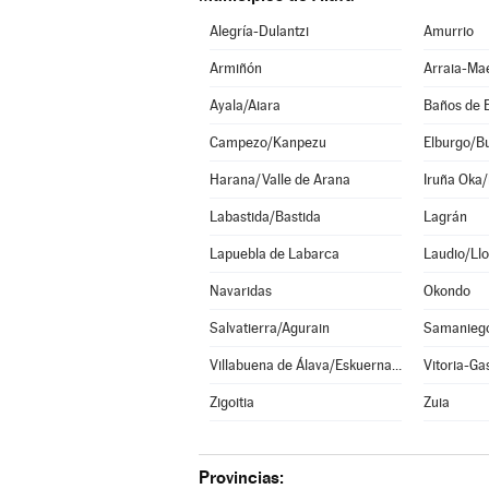
Alegría-Dulantzi
Amurrio
Armiñón
Arraia-Ma
Ayala/Aiara
Baños de 
Campezo/Kanpezu
Elburgo/B
Harana/Valle de Arana
Iruña Oka/
Labastida/Bastida
Lagrán
Lapuebla de Labarca
Laudio/Llo
Navaridas
Okondo
Salvatierra/Agurain
Samanieg
Villabuena de Álava/Eskuernaga
Vitoria-Ga
Zigoitia
Zuia
Provincias: