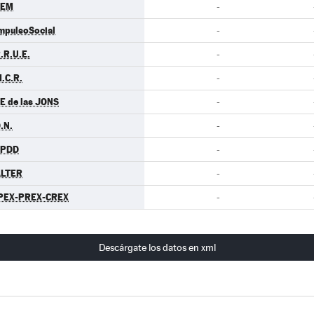
LEM
-
mpulsoSocial
-
.R.U.E.
-
.C.R.
-
E de las JONS
-
.N.
-
EPDD
-
LTER
-
PEX-PREX-CREX
-
Descárgate los datos en xml