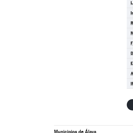
I
R
M
F
D
A
I
Municipios de Álava