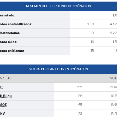
RESUMEN DEL ESCRUTINIO DE OYÓN-OION
scrutado:
10
otos contabilizados:
1019
43.7
bstenciones:
1310
56.2
otos nulos:
16
1.5
otos en blanco:
15
1.
VOTOS POR PARTIDOS EN OYÓN-OION
ARTIDO
VOT
PP
215
21.4
H Bildu
168
16.7
PSOE
165
16.4
PNV
153
15.2