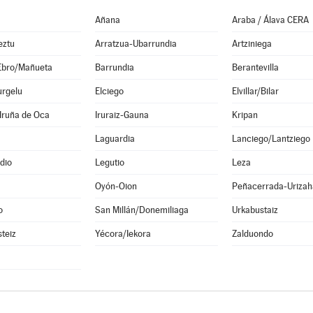
Añana
Araba / Álava CERA
eztu
Arratzua-Ubarrundia
Artziniega
Ebro/Mañueta
Barrundia
Berantevilla
urgelu
Elciego
Elvillar/Bilar
Iruña de Oca
Iruraiz-Gauna
Kripan
Laguardia
Lanciego/Lantziego
dio
Legutio
Leza
Oyón-Oion
Peñacerrada-Urizah
o
San Millán/Donemiliaga
Urkabustaiz
steiz
Yécora/Iekora
Zalduondo