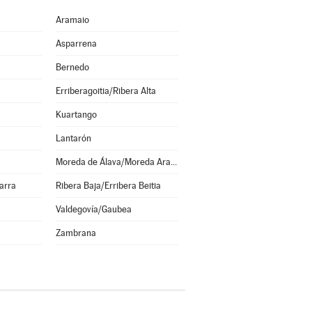
Aramaio
Asparrena
Bernedo
Erriberagoitia/Ribera Alta
Kuartango
Lantarón
Moreda de Álava/Moreda Araba
arra
Ribera Baja/Erribera Beitia
Valdegovía/Gaubea
Zambrana