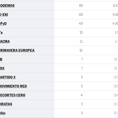
PODEMOS
89
8.8
U-EKI
69
6.8
UPyD
49
4.8
's
15
1.
PACMA
11
1.
PRIMAVERA EUROPEA
10
EB
7
0.
VOX
7
0.
ARTIDO X
5
0.
OVIMIENTO RED
5
0.
ECORTES CERO
4
0.
IRATAS
3
0.
AIn
3
0.