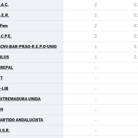
.A.C.
2
0.
.E.R.
2
0.
.Fem
2
0.
.C.P.E.
2
0.
CNV-BAR-PRAO-R.E.P.O-UNIO
1
0.
ILUS
1
0.
PREPAL
-
PT
-
-LIB
-
EXTREMADURA UNIDA
-
PH
-
ARTIDO ANDALUCISTA
-
.S.R.
-