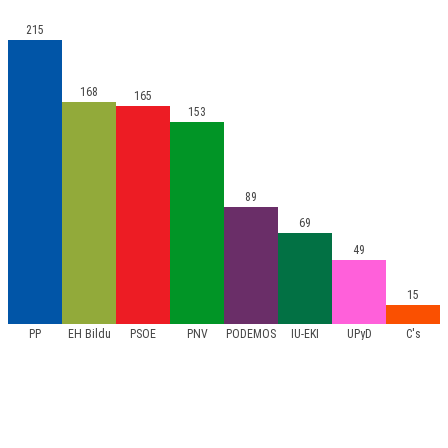
215
168
165
153
89
69
49
15
PP
EH Bildu
PSOE
PNV
PODEMOS
IU-EKI
UPyD
C's