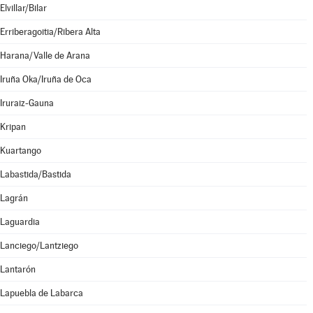
Elvillar/Bilar
Erriberagoitia/Ribera Alta
Harana/Valle de Arana
Iruña Oka/Iruña de Oca
Iruraiz-Gauna
Kripan
Kuartango
Labastida/Bastida
Lagrán
Laguardia
Lanciego/Lantziego
Lantarón
Lapuebla de Labarca