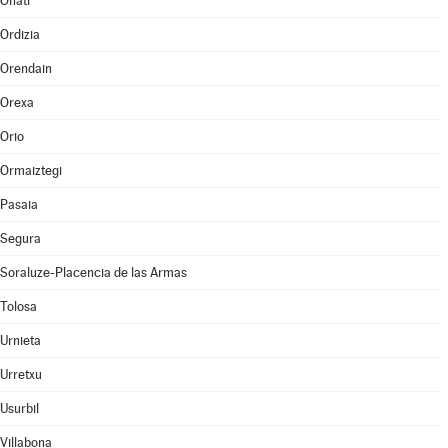
Oñati
Ordizia
Orendain
Orexa
Orio
Ormaiztegi
Pasaia
Segura
Soraluze-Placencia de las Armas
Tolosa
Urnieta
Urretxu
Usurbil
Villabona