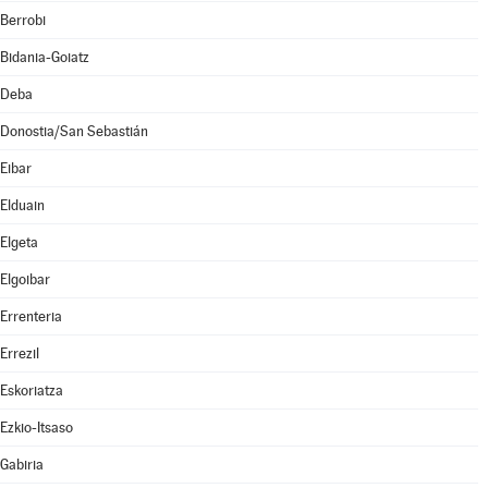
Berrobi
Bidania-Goiatz
Deba
Donostia/San Sebastián
Eibar
Elduain
Elgeta
Elgoibar
Errenteria
Errezil
Eskoriatza
Ezkio-Itsaso
Gabiria