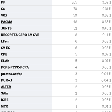
PP
265
3.59 %
Cs
170
2.31 %
VOX
50
0.68 %
PACMA
48
0.65 %
JUNTS
32
0.43 %
RECORTES CERO-LV-GVE
8
0.11 %
I.Fem
6
0.08 %
CV-EC
6
0.08 %
CPE
5
0.07 %
ELAK
5
0.07 %
PCPE-PCPC-PCPA
4
0.05 %
pirates.cat/ep
3
0.04 %
PUM+J
3
0.04 %
ALTER
2
0.03 %
SAIn
2
0.03 %
IGRE
2
0.03 %
MCR
1
0.01 %