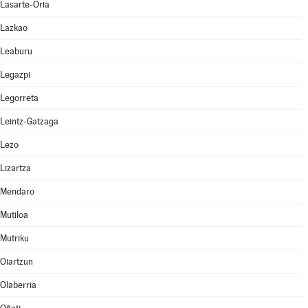
Lasarte-Oria
Lazkao
Leaburu
Legazpi
Legorreta
Leintz-Gatzaga
Lezo
Lizartza
Mendaro
Mutiloa
Mutriku
Oiartzun
Olaberria