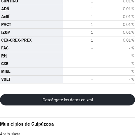
CONTIGO
1
0.01 %
ADÑ
1
0.01 %
AxSÍ
1
0.01 %
PACT
1
0.01 %
IZQP
1
0.01 %
CEX-CREX-PREX
1
0.01 %
FAC
-
- %
PH
-
- %
CXE
-
- %
MIEL
-
- %
VOLT
-
- %
Descárgate los datos en xml
Municipios de Guipúzcoa
Abaltzisketa