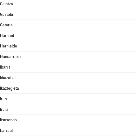
Gaintza
Gaztelu
Getaria
Hernani
Hernialde
Hondarribia
Ibarra
Idiazabal
Ikaztegieta
Irun
Irura
Itsasondo
Larraul