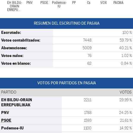
EH BILDU-
PNV
PSOE
Podemos-
PP
Cs
VOX
PACMA
ORAIN
IU
ERREPUBLIKAK
RESUMEN DEL ESCRUTINIO DE PASAIA
Escrutado:
100 %
Votos contabilizados:
7448
59.79 %
Abstenciones:
5009
40.21 %
Votos nulos:
76
1.02 %
Votos en blanco:
62
0.84 %
VOTOS POR PARTIDOS EN PASAIA
PARTIDO
VOTOS
EH BILDU-ORAIN
2211
29.99 %
ERREPUBLIKAK
PNV
1788
24.25 %
PSOE
1593
21.61 %
Podemos-IU
1100
14.92 %