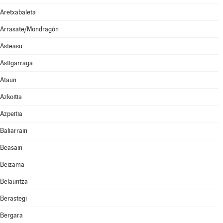
Aretxabaleta
Arrasate/Mondragón
Asteasu
Astigarraga
Ataun
Azkoitia
Azpeitia
Baliarrain
Beasain
Beizama
Belauntza
Berastegi
Bergara