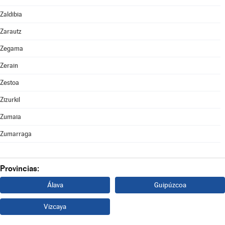
Zaldibia
Zarautz
Zegama
Zerain
Zestoa
Zizurkil
Zumaia
Zumarraga
Provincias:
Álava
Guipúzcoa
Vizcaya