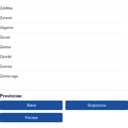
Zaldibia
Zarautz
Zegama
Zerain
Zestoa
Zizurkil
Zumaia
Zumarraga
Provincias:
Álava
Guipúzcoa
Vizcaya