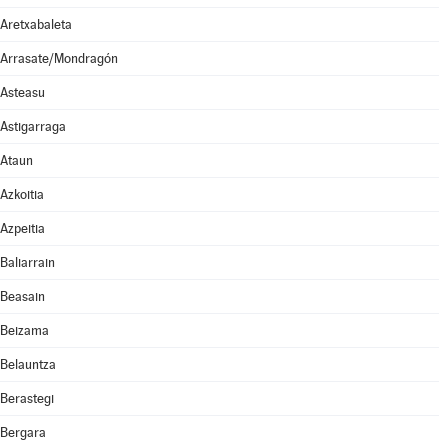
Aretxabaleta
Arrasate/Mondragón
Asteasu
Astigarraga
Ataun
Azkoitia
Azpeitia
Baliarrain
Beasain
Beizama
Belauntza
Berastegi
Bergara