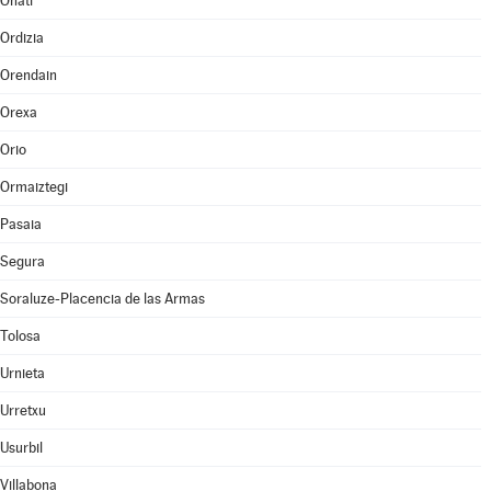
Oñati
Ordizia
Orendain
Orexa
Orio
Ormaiztegi
Pasaia
Segura
Soraluze-Placencia de las Armas
Tolosa
Urnieta
Urretxu
Usurbil
Villabona