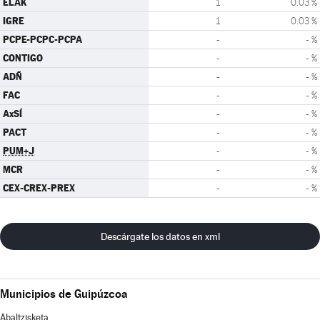
ELAK
1
0.03 %
IGRE
1
0.03 %
PCPE-PCPC-PCPA
-
- %
CONTIGO
-
- %
ADÑ
-
- %
FAC
-
- %
AxSÍ
-
- %
PACT
-
- %
PUM+J
-
- %
MCR
-
- %
CEX-CREX-PREX
-
- %
Descárgate los datos en xml
Municipios de Guipúzcoa
Abaltzisketa