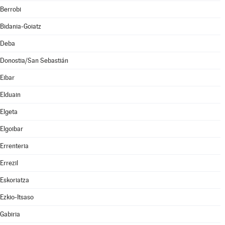
Berrobi
Bidania-Goiatz
Deba
Donostia/San Sebastián
Eibar
Elduain
Elgeta
Elgoibar
Errenteria
Errezil
Eskoriatza
Ezkio-Itsaso
Gabiria