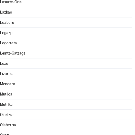
Lasarte-Oria
Lazkao
Leaburu
Legazpi
Legorreta
Leintz-Gatzaga
Lezo
Lizartza
Mendaro
Mutiloa
Mutriku
Oiartzun
Olaberria