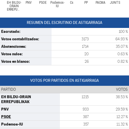
EH BILDU-
PNV
PSOE
Podemos-
Cs
PP
PACMA
JUNTS
ORAIN
IU
ERREPUBLIKAK
RESUMEN DEL ESCRUTINIO DE ASTIGARRAGA
Escrutado:
100 %
Votos contabilizados:
3173
64.93 %
Abstenciones:
1714
35.07 %
Votos nulos:
20
0.63 %
Votos en blanco:
26
0.82 %
VOTOS POR PARTIDOS EN ASTIGARRAGA
PARTIDO
VOTOS
EH BILDU-ORAIN
1215
38.53 %
ERREPUBLIKAK
PNV
933
29.59 %
PSOE
387
12.27 %
Podemos-IU
357
11.32 %