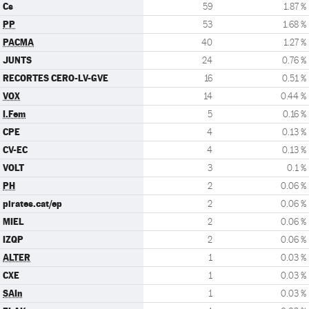
Cs
59
1.87 %
PP
53
1.68 %
PACMA
40
1.27 %
JUNTS
24
0.76 %
RECORTES CERO-LV-GVE
16
0.51 %
VOX
14
0.44 %
I.Fem
5
0.16 %
CPE
4
0.13 %
CV-EC
4
0.13 %
VOLT
3
0.1 %
PH
2
0.06 %
pirates.cat/ep
2
0.06 %
MIEL
2
0.06 %
IZQP
2
0.06 %
ALTER
1
0.03 %
CXE
1
0.03 %
SAIn
1
0.03 %