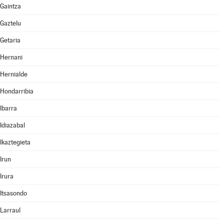
Gaintza
Gaztelu
Getaria
Hernani
Hernialde
Hondarribia
Ibarra
Idiazabal
Ikaztegieta
Irun
Irura
Itsasondo
Larraul