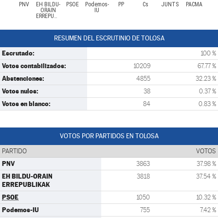
PNV
EH BILDU-
PSOE
Podemos-
PP
Cs
JUNTS
PACMA
ORAIN
IU
ERREPUBLIKAK
RESUMEN DEL ESCRUTINIO DE TOLOSA
Escrutado:
100 %
Votos contabilizados:
10209
67.77 %
Abstenciones:
4855
32.23 %
Votos nulos:
38
0.37 %
Votos en blanco:
84
0.83 %
VOTOS POR PARTIDOS EN TOLOSA
PARTIDO
VOTOS
PNV
3863
37.98 %
EH BILDU-ORAIN
3818
37.54 %
ERREPUBLIKAK
PSOE
1050
10.32 %
Podemos-IU
755
7.42 %