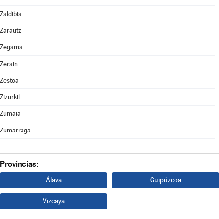
Zaldibia
Zarautz
Zegama
Zerain
Zestoa
Zizurkil
Zumaia
Zumarraga
Provincias:
Álava
Guipúzcoa
Vizcaya