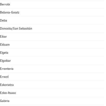
Berrobi
Bidania-Goiatz
Deba
Donostia/San Sebastián
Eibar
Elduain
Elgeta
Elgoibar
Errenteria
Errezil
Eskoriatza
Ezkio-Itsaso
Gabiria