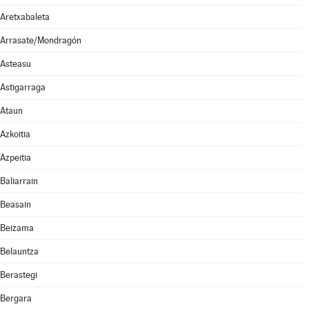
Aretxabaleta
Arrasate/Mondragón
Asteasu
Astigarraga
Ataun
Azkoitia
Azpeitia
Baliarrain
Beasain
Beizama
Belauntza
Berastegi
Bergara