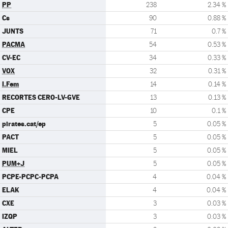
PP
238
2.34 %
Cs
90
0.88 %
JUNTS
71
0.7 %
PACMA
54
0.53 %
CV-EC
34
0.33 %
VOX
32
0.31 %
I.Fem
14
0.14 %
RECORTES CERO-LV-GVE
13
0.13 %
CPE
10
0.1 %
pirates.cat/ep
5
0.05 %
PACT
5
0.05 %
MIEL
5
0.05 %
PUM+J
5
0.05 %
PCPE-PCPC-PCPA
4
0.04 %
ELAK
4
0.04 %
CXE
3
0.03 %
IZQP
3
0.03 %