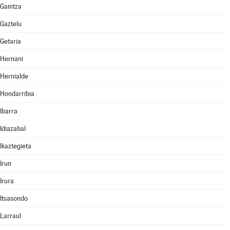
Gaintza
Gaztelu
Getaria
Hernani
Hernialde
Hondarribia
Ibarra
Idiazabal
Ikaztegieta
Irun
Irura
Itsasondo
Larraul