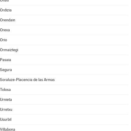
Oñati
Ordizia
Orendain
Orexa
Orio
Ormaiztegi
Pasaia
Segura
Soraluze-Placencia de las Armas
Tolosa
Urnieta
Urretxu
Usurbil
Villabona