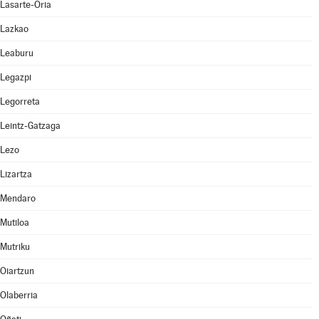
Lasarte-Oria
Lazkao
Leaburu
Legazpi
Legorreta
Leintz-Gatzaga
Lezo
Lizartza
Mendaro
Mutiloa
Mutriku
Oiartzun
Olaberria