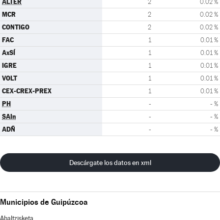
ALTER
2
0.02 %
MCR
2
0.02 %
CONTIGO
2
0.02 %
FAC
1
0.01 %
AxSÍ
1
0.01 %
IGRE
1
0.01 %
VOLT
1
0.01 %
CEX-CREX-PREX
1
0.01 %
PH
-
- %
SAIn
-
- %
ADÑ
-
- %
Descárgate los datos en xml
Municipios de Guipúzcoa
Abaltzisketa