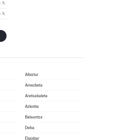
- %
- %
Albiztur
Amezketa
Aretxabaleta
Azkoitia
Belauntza
Deba
Elgoibar