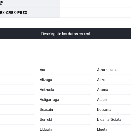
PP
-
EX-CREX-PREX
-
Descárgate los datos en xml
Aia
Aizarnazabal
Altzaga
Altzo
Antzuola
Arama
Astigarraga
Ataun
Beasain
Beizama
Berrobi
Bidania-Goiatz
Elduain
Elgeta