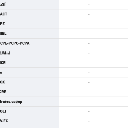
xSÍ
-
PACT
-
CPE
-
IEL
-
CPE-PCPC-PCPA
-
PUM+J
-
MCR
-
s
-
VOX
-
GRE
-
irates.cat/ep
-
OLT
-
V-EC
-