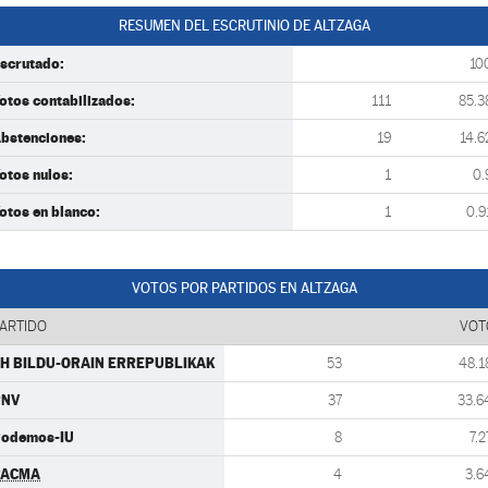
RESUMEN DEL ESCRUTINIO DE ALTZAGA
scrutado:
10
otos contabilizados:
111
85.3
bstenciones:
19
14.6
otos nulos:
1
0.
otos en blanco:
1
0.9
VOTOS POR PARTIDOS EN ALTZAGA
ARTIDO
VOT
H BILDU-ORAIN ERREPUBLIKAK
53
48.1
PNV
37
33.6
odemos-IU
8
7.2
PACMA
4
3.6