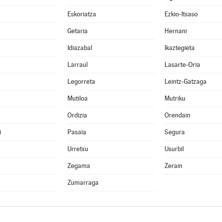
Eskoriatza
Ezkio-Itsaso
Getaria
Hernani
Idiazabal
Ikaztegieta
Larraul
Lasarte-Oria
Legorreta
Leintz-Gatzaga
Mutiloa
Mutriku
Ordizia
Orendain
i
Pasaia
Segura
Urretxu
Usurbil
Zegama
Zerain
Zumarraga