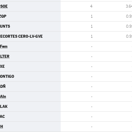
PSOE
4
3.6
ZQP
1
0.9
JUNTS
1
0.9
ECORTES CERO-LV-GVE
1
0.9
.Fem
-
LTER
-
XE
-
ONTIGO
-
ADÑ
-
AIn
-
ELAK
-
AC
-
PH
-