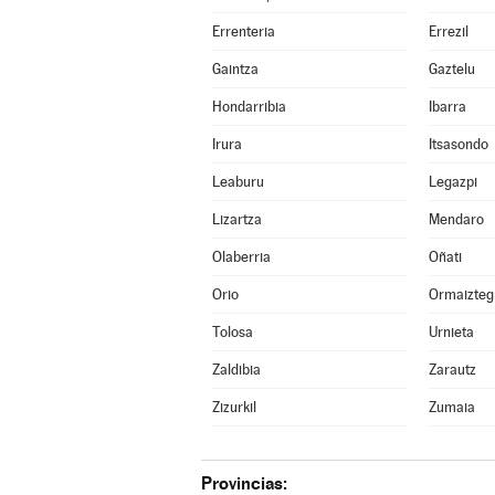
Errenteria
Errezil
Gaintza
Gaztelu
Hondarribia
Ibarra
Irura
Itsasondo
Leaburu
Legazpi
Lizartza
Mendaro
Olaberria
Oñati
Orio
Ormaizteg
Tolosa
Urnieta
Zaldibia
Zarautz
Zizurkil
Zumaia
Provincias: