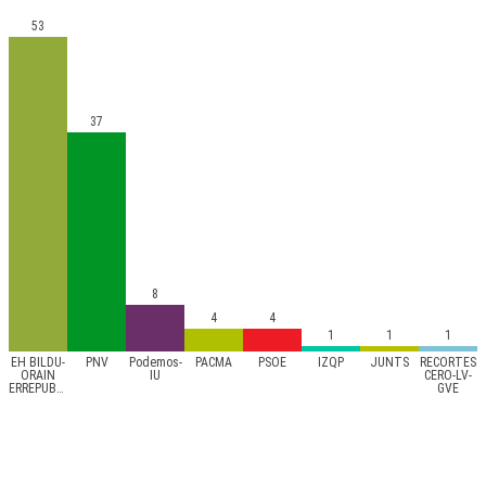
53
37
8
4
4
1
1
1
EH BILDU-
PNV
Podemos-
PACMA
PSOE
IZQP
JUNTS
RECORTES
ORAIN
IU
CERO-LV-
ERREPUBLIKAK
GVE