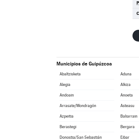
C
Municipios de Guipúzcoa
Abaltzisketa
Aduna
Alegia
Alkiza
Andoain
Anoeta
Arrasate/Mondragón
Asteasu
Azpeitia
Baliarrain
Berastegi
Bergara
Donostia/San Sebastián
Eibar