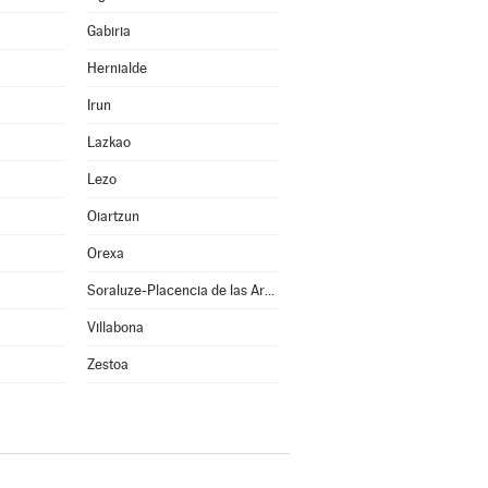
Gabiria
Hernialde
Irun
Lazkao
Lezo
Oiartzun
Orexa
Soraluze-Placencia de las Armas
Villabona
Zestoa