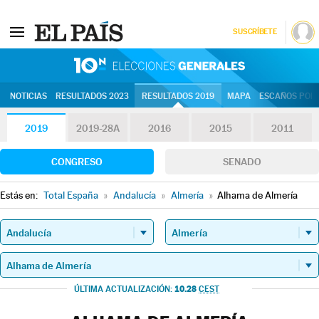
SUSCRÍBETE
10N | Eleccion
NOTICIAS
RESULTADOS 2023
RESULTADOS 2019
MAPA
ESCAÑOS POR 
2019
2019-28A
2016
2015
2011
CONGRESO
SENADO
Estás en:
Total España
»
Andalucía
»
Almería
»
Alhama de Almería
10.28
ÚLTIMA ACTUALIZACIÓN:
CEST