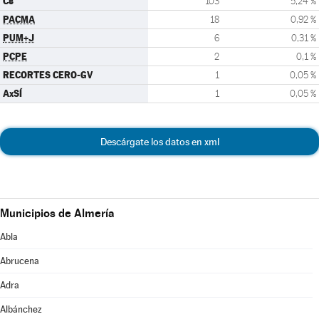
Cs
103
5,24 %
PACMA
18
0,92 %
PUM+J
6
0,31 %
PCPE
2
0,1 %
RECORTES CERO-GV
1
0,05 %
AxSÍ
1
0,05 %
Descárgate los datos en xml
Municipios de Almería
Abla
Abrucena
Adra
Albánchez