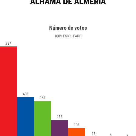
ALHAMA DE ALMERÍA
Número de votos
100
%
ESCRUTADO
887
402
362
182
103
18
6
2