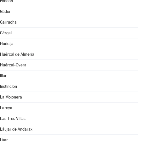
Fondón
Gádor
Garrucha
Gérgal
Huécija
Huércal de Almería
Huércal-Overa
Illar
Instinción
La Mojonera
Laroya
Las Tres Villas
Láujar de Andarax
Líjar