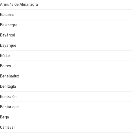
Armuña de Almanzora
Bacares
Balanegra
Bayárcal
Bayarque
Bédar
Beires
Benahadux
Benitagla
Benizalón
Bentarique
Berja
Canjáyar