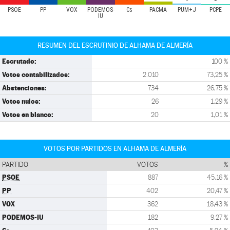
PSOE
PP
VOX
PODEMOS-
Cs
PACMA
PUM+J
PCPE
IU
RESUMEN DEL ESCRUTINIO DE ALHAMA DE ALMERÍA
Escrutado:
100 %
Votos contabilizados:
2.010
73,25 %
Abstenciones:
734
26,75 %
Votos nulos:
26
1,29 %
Votos en blanco:
20
1,01 %
VOTOS POR PARTIDOS EN ALHAMA DE ALMERÍA
PARTIDO
VOTOS
%
PSOE
887
45,16 %
PP
402
20,47 %
VOX
362
18,43 %
PODEMOS-IU
182
9,27 %