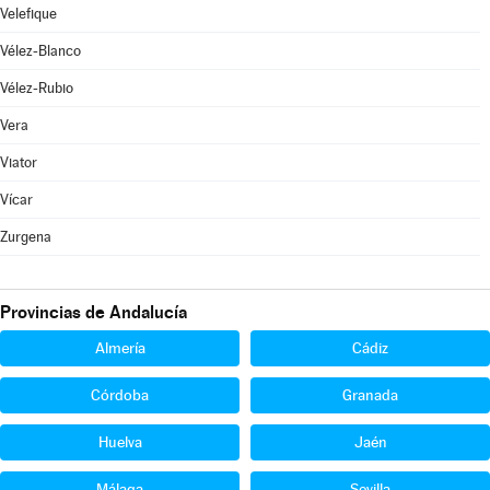
Velefique
Vélez-Blanco
Vélez-Rubio
Vera
Viator
Vícar
Zurgena
Provincias de Andalucía
Almería
Cádiz
Córdoba
Granada
Huelva
Jaén
Málaga
Sevilla