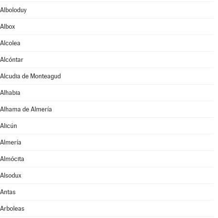
Alboloduy
Albox
Alcolea
Alcóntar
Alcudia de Monteagud
Alhabia
Alhama de Almería
Alicún
Almería
Almócita
Alsodux
Antas
Arboleas