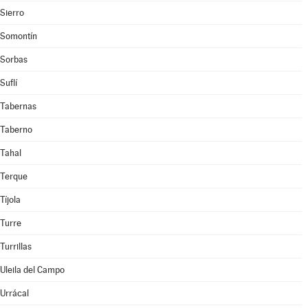
Sierro
Somontín
Sorbas
Suflí
Tabernas
Taberno
Tahal
Terque
Tíjola
Turre
Turrillas
Uleila del Campo
Urrácal