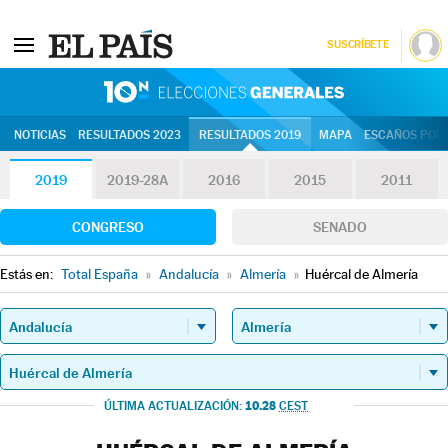
SUSCRÍBETE
10N | Eleccion
NOTICIAS
RESULTADOS 2023
RESULTADOS 2019
MAPA
ESCAÑOS POR 
2019
2019-28A
2016
2015
2011
CONGRESO
SENADO
Estás en:
Total España
»
Andalucía
»
Almería
»
Huércal de Almería
10.28
ÚLTIMA ACTUALIZACIÓN:
CEST