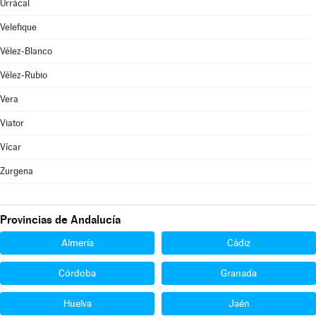
Urrácal
Velefique
Vélez-Blanco
Vélez-Rubio
Vera
Viator
Vícar
Zurgena
Provincias de Andalucía
Almería
Cádiz
Córdoba
Granada
Huelva
Jaén