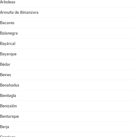
Arboleas
Armuña de Almanzora
Bacares
Balanegra
Bayárcal
Bayarque
Bédar
Beires
Benahadux
Benitagla
Benizalón
Bentarique
Berja