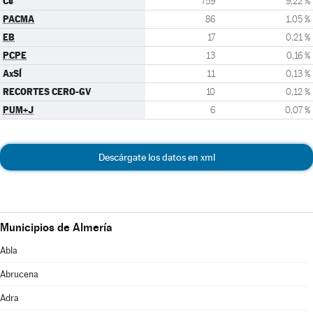
Cs
759
9,22 %
PACMA
86
1,05 %
EB
17
0,21 %
PCPE
13
0,16 %
AxSÍ
11
0,13 %
RECORTES CERO-GV
10
0,12 %
PUM+J
6
0,07 %
Descárgate los datos en xml
Municipios de Almería
Abla
Abrucena
Adra