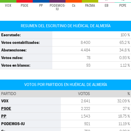
VOX
PSOE
PP
PODEMOS-
Cs
PACMA
EB
PCPE
IU
RESUMEN DEL ESCRUTINIO DE HUÉRCAL DE ALMERÍA
Escrutado:
100 %
Votos contabilizados:
8.400
65,2 %
Abstenciones:
4.484
34,8 %
Votos nulos:
78
0,93 %
Votos en blanco:
93
1,12 %
VOTOS POR PARTIDOS EN HUÉRCAL DE ALMERÍA
PARTIDO
VOTOS
%
VOX
2.641
32,09 %
PSOE
2.222
27 %
PP
1.543
18,75 %
PODEMOS-IU
921
11,19 %