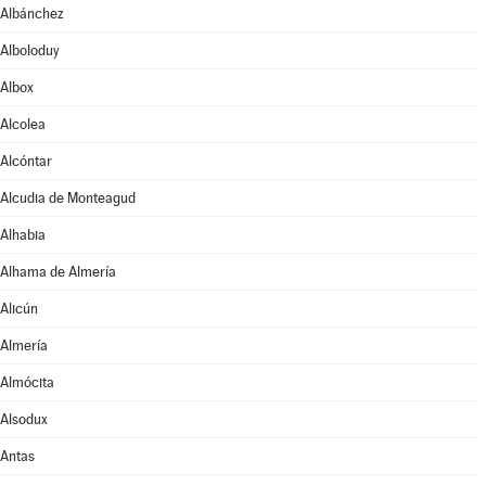
Albánchez
Alboloduy
Albox
Alcolea
Alcóntar
Alcudia de Monteagud
Alhabia
Alhama de Almería
Alicún
Almería
Almócita
Alsodux
Antas