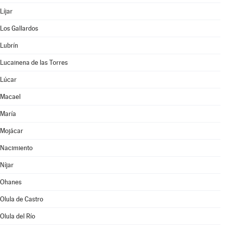
Líjar
Los Gallardos
Lubrín
Lucainena de las Torres
Lúcar
Macael
María
Mojácar
Nacimiento
Níjar
Ohanes
Olula de Castro
Olula del Río