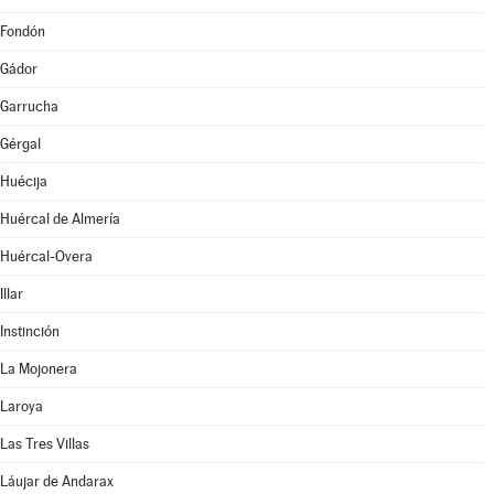
Fondón
Gádor
Garrucha
Gérgal
Huécija
Huércal de Almería
Huércal-Overa
Illar
Instinción
La Mojonera
Laroya
Las Tres Villas
Láujar de Andarax