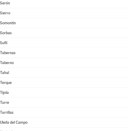
Serón
Sierro
Somontín
Sorbas
Suflí
Tabernas
Taberno
Tahal
Terque
Tíjola
Turre
Turrillas
Uleila del Campo