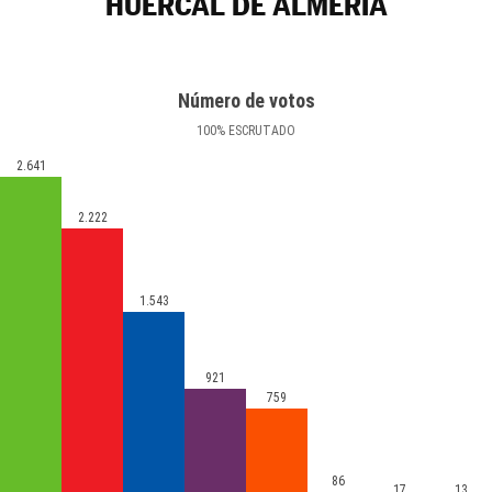
HUÉRCAL DE ALMERÍA
Número de votos
100
%
ESCRUTADO
2.641
2.222
1.543
921
759
86
17
13