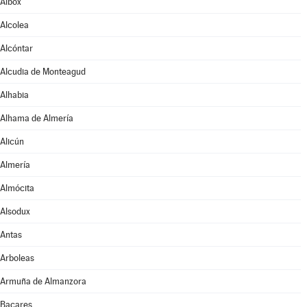
Albox
Alcolea
Alcóntar
Alcudia de Monteagud
Alhabia
Alhama de Almería
Alicún
Almería
Almócita
Alsodux
Antas
Arboleas
Armuña de Almanzora
Bacares