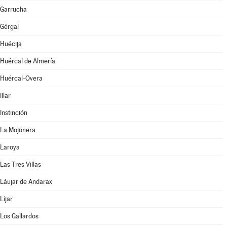
Garrucha
Gérgal
Huécija
Huércal de Almería
Huércal-Overa
Illar
Instinción
La Mojonera
Laroya
Las Tres Villas
Láujar de Andarax
Líjar
Los Gallardos