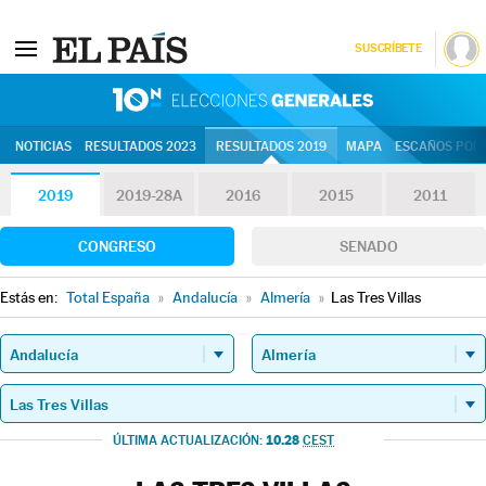
SUSCRÍBETE
10N | Eleccion
NOTICIAS
RESULTADOS 2023
RESULTADOS 2019
MAPA
ESCAÑOS POR 
2019
2019-28A
2016
2015
2011
CONGRESO
SENADO
Estás en:
Total España
»
Andalucía
»
Almería
»
Las Tres Villas
10.28
ÚLTIMA ACTUALIZACIÓN:
CEST