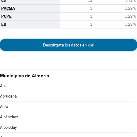
Cs
13
3,81 %
PACMA
1
0,29 %
PCPE
1
0,29 %
EB
1
0,29 %
Descárgate los datos en xml
Municipios de Almería
Abla
Abrucena
Adra
Albánchez
Alboloduy