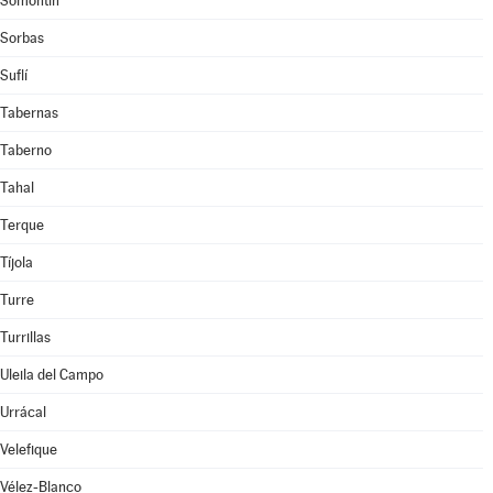
Somontín
Sorbas
Suflí
Tabernas
Taberno
Tahal
Terque
Tíjola
Turre
Turrillas
Uleila del Campo
Urrácal
Velefique
Vélez-Blanco