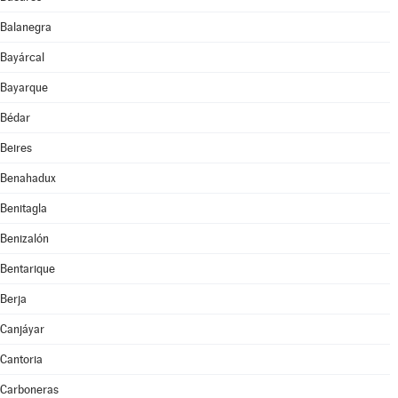
Balanegra
Bayárcal
Bayarque
Bédar
Beires
Benahadux
Benitagla
Benizalón
Bentarique
Berja
Canjáyar
Cantoria
Carboneras