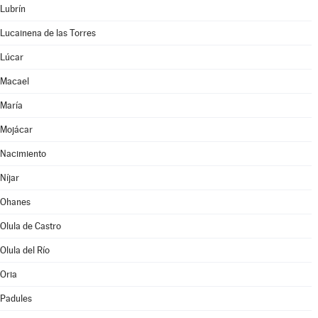
Lubrín
Lucainena de las Torres
Lúcar
Macael
María
Mojácar
Nacimiento
Níjar
Ohanes
Olula de Castro
Olula del Río
Oria
Padules