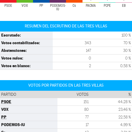
PSOE
VOX
PP
PODEMOS-
Cs
PACMA
PCPE
EB
IU
RESUMEN DEL ESCRUTINIO DE LAS TRES VILLAS
Escrutado:
100 %
Votos contabilizados:
343
70 %
Abstenciones:
147
30 %
Votos nulos:
0
0 %
Votos en blanco:
2
0,58 %
VOTOS POR PARTIDOS EN LAS TRES VILLAS
PARTIDO
VOTOS
%
PSOE
151
44,28 %
VOX
80
23,46 %
PP
77
22,58 %
PODEMOS-IU
17
4,99 %