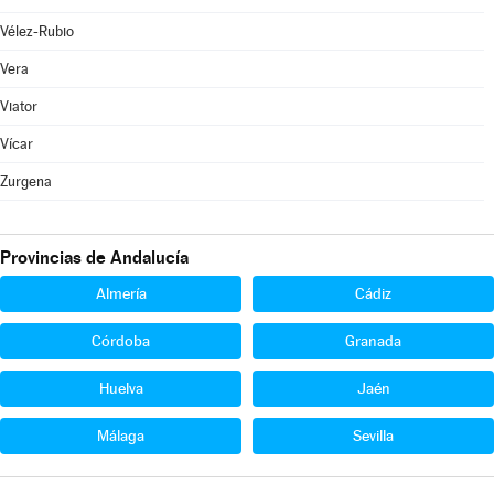
Vélez-Rubio
Vera
Viator
Vícar
Zurgena
Provincias de Andalucía
Almería
Cádiz
Córdoba
Granada
Huelva
Jaén
Málaga
Sevilla