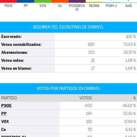
PSOE
PP
VOX
Cs
PODEMOS-
PACMA
PUM+J
AxSÍ
IU
RESUMEN DEL ESCRUTINIO DE CHIRIVEL
Escrutado:
100 %
Votos contabilizados:
890
73,43 %
Abstenciones:
322
26,57 %
Votos nulos:
15
1,69 %
Votos en blanco:
17
1,94 %
VOTOS POR PARTIDOS EN CHIRIVEL
PARTIDO
VOTOS
%
PSOE
400
46,62 %
PP
194
22,61 %
VOX
150
17,48 %
Cs
55
6,41 %