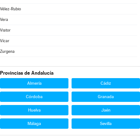
Vélez-Rubio
Vera
Viator
Vícar
Zurgena
Provincias de Andalucía
Almería
Cádiz
Córdoba
Granada
Huelva
Jaén
Málaga
Sevilla