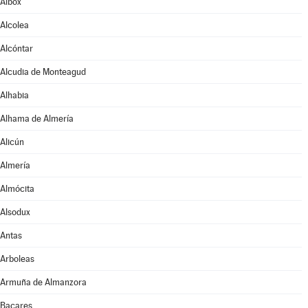
Albox
Alcolea
Alcóntar
Alcudia de Monteagud
Alhabia
Alhama de Almería
Alicún
Almería
Almócita
Alsodux
Antas
Arboleas
Armuña de Almanzora
Bacares