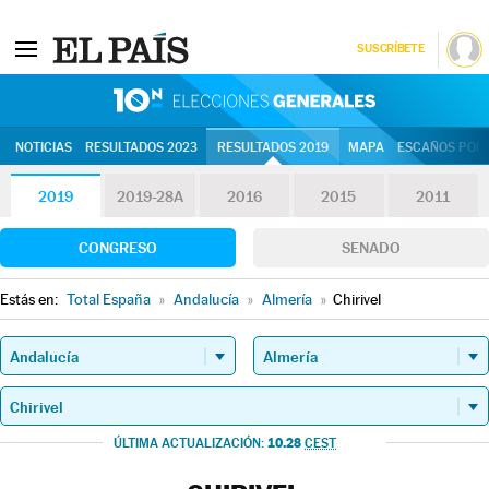
SUSCRÍBETE
10N | Eleccion
NOTICIAS
RESULTADOS 2023
RESULTADOS 2019
MAPA
ESCAÑOS POR 
2019
2019-28A
2016
2015
2011
CONGRESO
SENADO
Estás en:
Total España
»
Andalucía
»
Almería
»
Chirivel
10.28
ÚLTIMA ACTUALIZACIÓN:
CEST