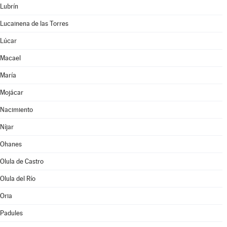
Lubrín
Lucainena de las Torres
Lúcar
Macael
María
Mojácar
Nacimiento
Níjar
Ohanes
Olula de Castro
Olula del Río
Oria
Padules