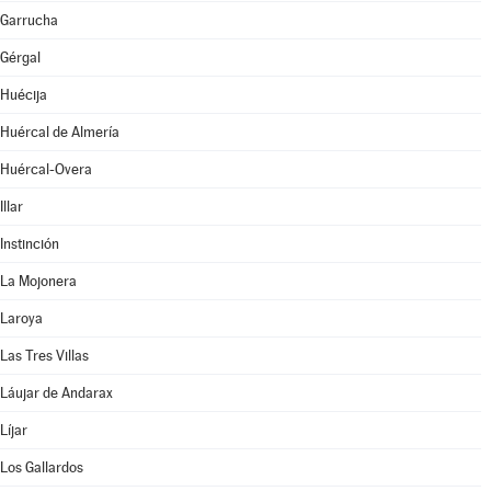
Garrucha
Gérgal
Huécija
Huércal de Almería
Huércal-Overa
Illar
Instinción
La Mojonera
Laroya
Las Tres Villas
Láujar de Andarax
Líjar
Los Gallardos