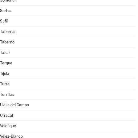
Somontín
Sorbas
Suflí
Tabernas
Taberno
Tahal
Terque
Tíjola
Turre
Turrillas
Uleila del Campo
Urrácal
Velefique
Vélez-Blanco