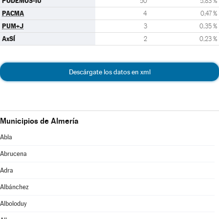
PODEMOS-IU
50
5,83 %
PACMA
4
0,47 %
PUM+J
3
0,35 %
AxSÍ
2
0,23 %
Descárgate los datos en xml
Municipios de Almería
Abla
Abrucena
Adra
Albánchez
Alboloduy