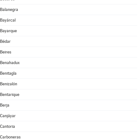
Balanegra
Bayárcal
Bayarque
Bédar
Beires
Benahadux
Benitagla
Benizalón
Bentarique
Berja
Canjáyar
Cantoria
Carboneras