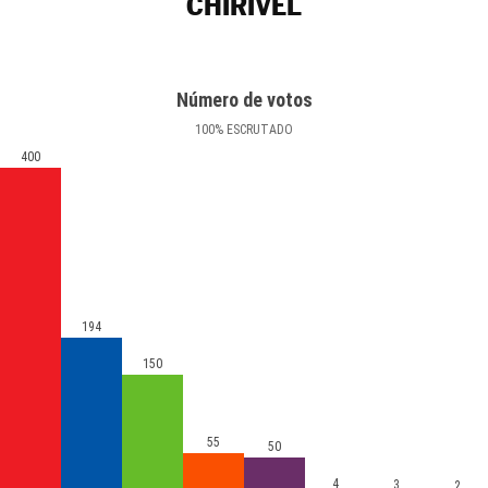
CHIRIVEL
Número de votos
100
%
ESCRUTADO
400
194
150
55
50
4
3
2