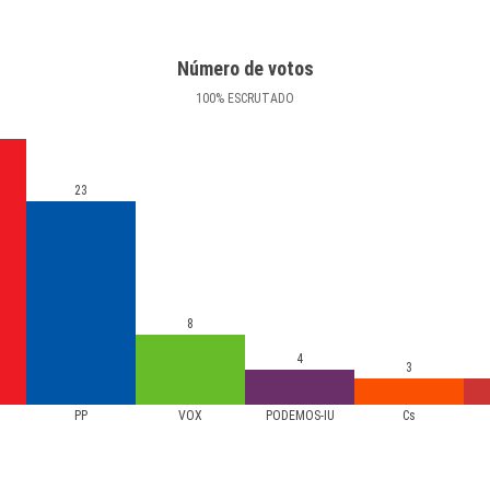
Número de votos
100
%
ESCRUTADO
23
8
4
3
PP
VOX
PODEMOS-IU
Cs