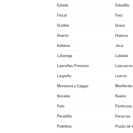
Estada
Estadilla
Fiscal
Fonz
Grañén
Graus
Huerto
Huesca
Isábena
Jaca
Laluenga
Lalueza
Lascellas-Ponzano
Lascuarre
Laspuña
Loarre
Monesma y Cajigar
Monflorit
Novales
Nueno
Palo
Panticosa
Peraltilla
Perarrúa
Poleñino
Pozán de 