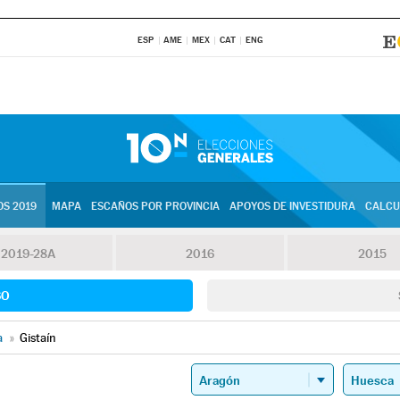
ESP
AME
MEX
CAT
ENG
S 2019
MAPA
ESCAÑOS POR PROVINCIA
APOYOS DE INVESTIDURA
CALCU
2019-28A
2016
2015
SO
a
»
Gistaín