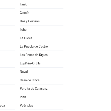
Fanlo
Gistaín
Hoz y Costean
Ilche
La Fueva
La Puebla de Castro
Las Peñas de Riglos
Lupiñén-Ortilla
Naval
Osso de Cinca
Peralta de Calasanz
Plan
Jaca
Puértolas