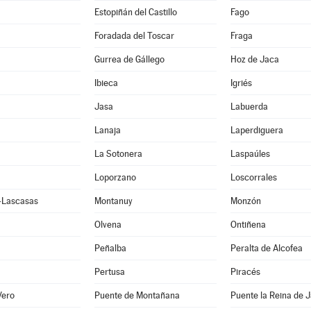
Estopiñán del Castillo
Fago
Foradada del Toscar
Fraga
Gurrea de Gállego
Hoz de Jaca
Ibieca
Igriés
Jasa
Labuerda
Lanaja
Laperdiguera
La Sotonera
Laspaúles
Loporzano
Loscorrales
e-Lascasas
Montanuy
Monzón
Olvena
Ontiñena
Peñalba
Peralta de Alcofea
Pertusa
Piracés
Vero
Puente de Montañana
Puente la Reina de 