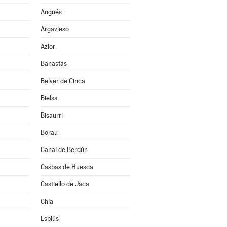
Angüés
Argavieso
Azlor
Banastás
Belver de Cinca
Bielsa
Bisaurri
Borau
Canal de Berdún
Casbas de Huesca
Castiello de Jaca
Chía
Esplús