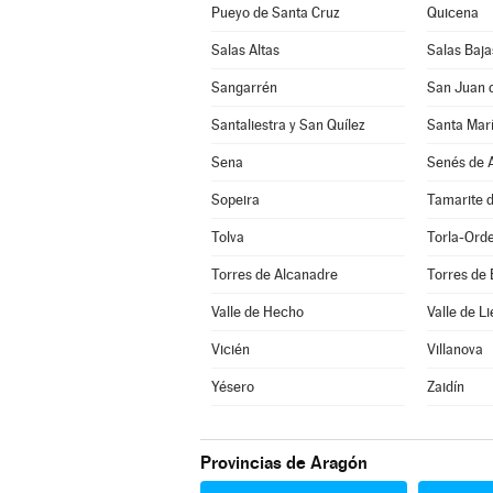
Pueyo de Santa Cruz
Quicena
Salas Altas
Salas Baja
Sangarrén
San Juan 
Santaliestra y San Quílez
Santa Marí
Sena
Senés de A
Sopeira
Tamarite d
Tolva
Torla-Ord
Torres de Alcanadre
Torres de
Valle de Hecho
Valle de Li
Vicién
Villanova
Yésero
Zaidín
Provincias de Aragón