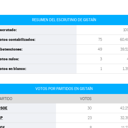
RESUMEN DEL ESCRUTINIO DE GISTAÍN
scrutado:
10
otos contabilizados:
75
60,4
bstenciones:
49
39,5
otos nulos:
3
otos en blanco:
1
1,3
VOTOS POR PARTIDOS EN GISTAÍN
ARTIDO
VOTOS
PSOE
30
42,2
PP
23
32,3
VOX
8
11,2