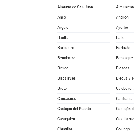
Almunia de San Juan
Almunient
Ansó
Antillón
Arguis
Ayerbe
Baélls
Bailo
Barbastro
Barbués
Benabarre
Benasque
Bierge
Biescas
Biscarrués
Blecua y T
Broto
Caldearen
Candasnos
Canfranc
Castejón del Puente
Castejón 
Castigaleu
Castillazue
Chimillas
Colungo