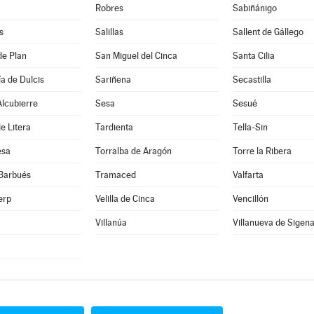
Robres
Sabiñánigo
s
Salillas
Sallent de Gállego
de Plan
San Miguel del Cinca
Santa Cilia
a de Dulcis
Sariñena
Secastilla
lcubierre
Sesa
Sesué
e Litera
Tardienta
Tella-Sin
esa
Torralba de Aragón
Torre la Ribera
 Barbués
Tramaced
Valfarta
erp
Velilla de Cinca
Vencillón
Villanúa
Villanueva de Sigen