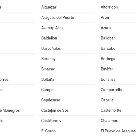
e
Alquézar
Altorricón
Aragüés del Puerto
Arén
Azanuy-Alins
Azara
Baldellou
Ballobar
Barbuñales
Bárcabo
Beranuy
Berbegal
Binaced
Binéfar
orres
Boltaña
Bonansa
as
Campo
Camporrélls
Capdesaso
Capella
de Monegros
Castejón de Sos
Castelflorite
lo
Castillonroy
Chalamera
El Grado
El Pueyo de Araguás