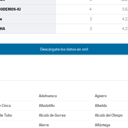
PODEMOS-IU
4
5,6
s
3
4,2
CHA
3
4,2
Descárgate los datos en xml
Adahuesca
Agüero
e Cinca
Albalatillo
Albelda
de Tubo
Alcalá de Gurrea
Alcalá del Obispo
Alerre
Alfántega