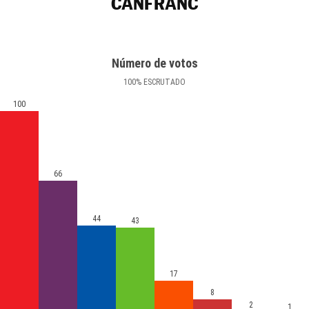
CANFRANC
Número de votos
100
%
ESCRUTADO
100
66
44
43
17
8
2
1