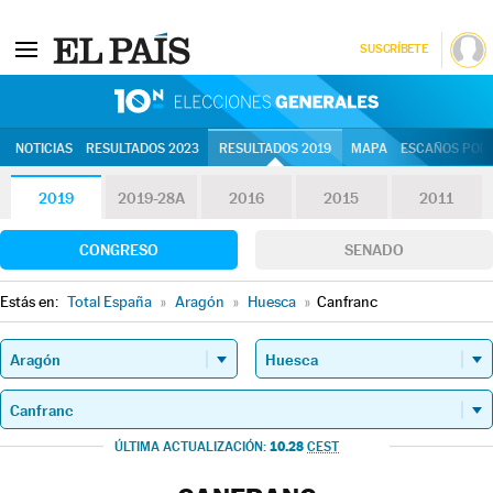
SUSCRÍBETE
10N | Eleccion
NOTICIAS
RESULTADOS 2023
RESULTADOS 2019
MAPA
ESCAÑOS POR 
2019
2019-28A
2016
2015
2011
CONGRESO
SENADO
Estás en:
Total España
»
Aragón
»
Huesca
»
Canfranc
10.28
ÚLTIMA ACTUALIZACIÓN:
CEST