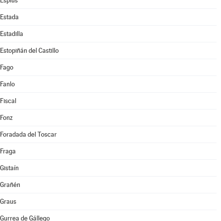
Esplús
Estada
Estadilla
Estopiñán del Castillo
Fago
Fanlo
Fiscal
Fonz
Foradada del Toscar
Fraga
Gistaín
Grañén
Graus
Gurrea de Gállego