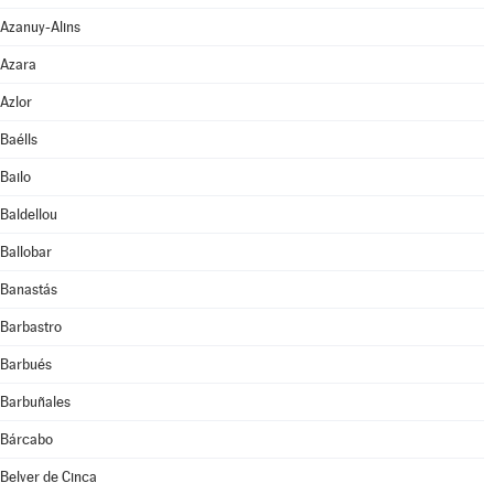
Azanuy-Alins
Azara
Azlor
Baélls
Bailo
Baldellou
Ballobar
Banastás
Barbastro
Barbués
Barbuñales
Bárcabo
Belver de Cinca