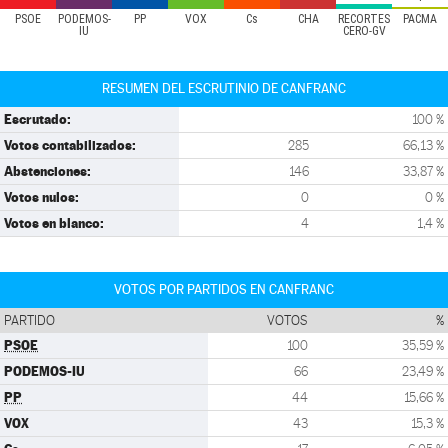
PSOE
PODEMOS-
PP
VOX
Cs
CHA
RECORTES
PACMA
IU
CERO-GV
RESUMEN DEL ESCRUTINIO DE CANFRANC
Escrutado:
100 %
Votos contabilizados:
285
66,13 %
Abstenciones:
146
33,87 %
Votos nulos:
0
0 %
Votos en blanco:
4
1,4 %
VOTOS POR PARTIDOS EN CANFRANC
PARTIDO
VOTOS
%
PSOE
100
35,59 %
PODEMOS-IU
66
23,49 %
PP
44
15,66 %
VOX
43
15,3 %