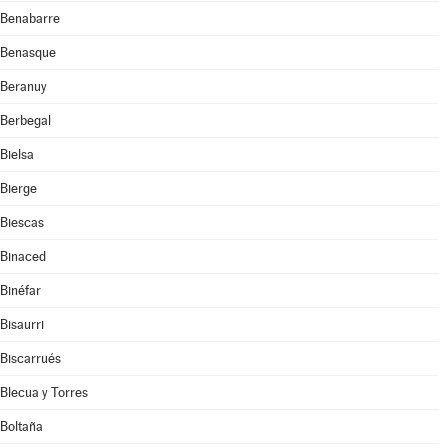
Benabarre
Benasque
Beranuy
Berbegal
Bielsa
Bierge
Biescas
Binaced
Binéfar
Bisaurri
Biscarrués
Blecua y Torres
Boltaña