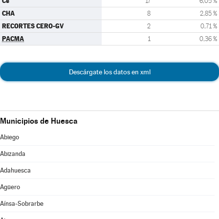
Cs
17
6,05 %
CHA
8
2,85 %
RECORTES CERO-GV
2
0,71 %
PACMA
1
0,36 %
Descárgate los datos en xml
Municipios de Huesca
Abiego
Abizanda
Adahuesca
Agüero
Aínsa-Sobrarbe