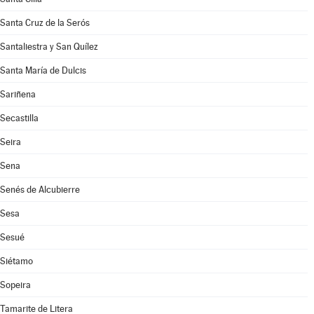
Santa Cruz de la Serós
Santaliestra y San Quílez
Santa María de Dulcis
Sariñena
Secastilla
Seira
Sena
Senés de Alcubierre
Sesa
Sesué
Siétamo
Sopeira
Tamarite de Litera