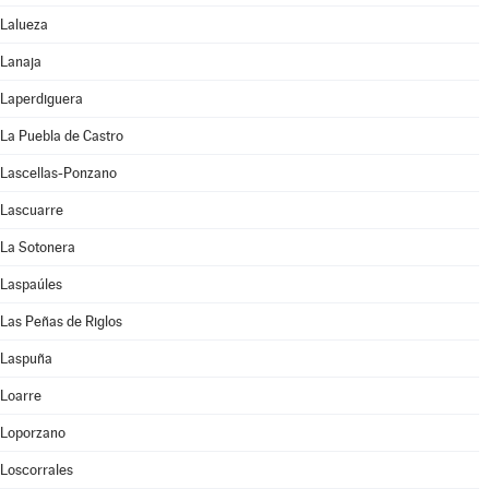
Lalueza
Lanaja
Laperdiguera
La Puebla de Castro
Lascellas-Ponzano
Lascuarre
La Sotonera
Laspaúles
Las Peñas de Riglos
Laspuña
Loarre
Loporzano
Loscorrales