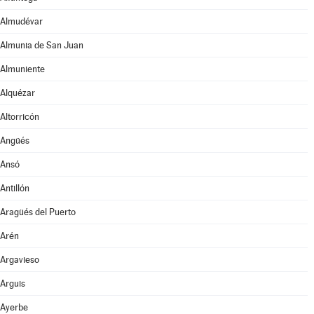
Almudévar
Almunia de San Juan
Almuniente
Alquézar
Altorricón
Angüés
Ansó
Antillón
Aragüés del Puerto
Arén
Argavieso
Arguis
Ayerbe