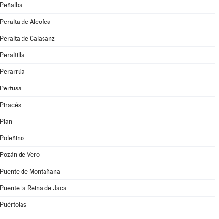
Peñalba
Peralta de Alcofea
Peralta de Calasanz
Peraltilla
Perarrúa
Pertusa
Piracés
Plan
Poleñino
Pozán de Vero
Puente de Montañana
Puente la Reina de Jaca
Puértolas