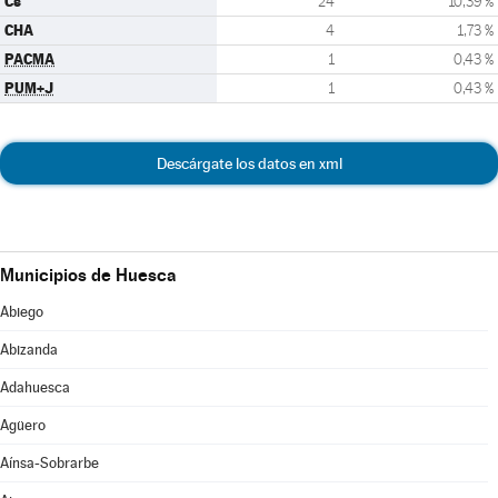
Cs
24
10,39 %
CHA
4
1,73 %
PACMA
1
0,43 %
PUM+J
1
0,43 %
Descárgate los datos en xml
Municipios de Huesca
Abiego
Abizanda
Adahuesca
Agüero
Aínsa-Sobrarbe