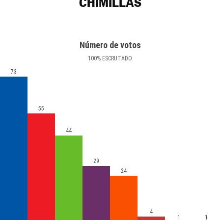
CHIMILLAS
Número de votos
100
%
ESCRUTADO
73
55
44
29
24
4
1
1