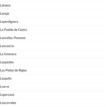
Lalueza
Lanaja
Laperdiguera
La Puebla de Castro
Lascellas-Ponzano
Lascuarre
La Sotonera
Laspaúles
Las Peñas de Riglos
Laspuña
Loarre
Loporzano
Loscorrales