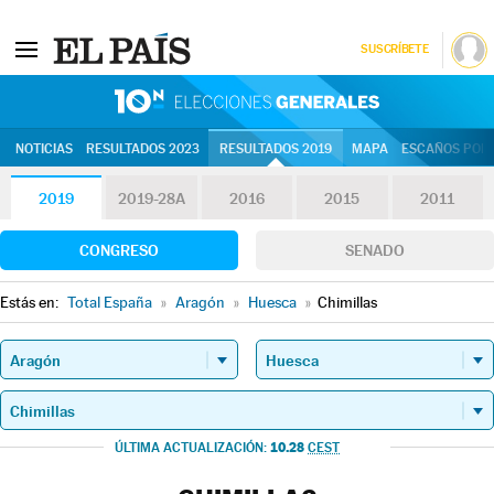
SUSCRÍBETE
10N | Eleccion
NOTICIAS
RESULTADOS 2023
RESULTADOS 2019
MAPA
ESCAÑOS POR 
2019
2019-28A
2016
2015
2011
CONGRESO
SENADO
Estás en:
Total España
»
Aragón
»
Huesca
»
Chimillas
10.28
ÚLTIMA ACTUALIZACIÓN:
CEST