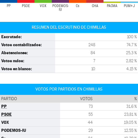
PP
PSOE
VOX
PODEMOS-
Cs
CHA
PACMA
PUM+J
IU
RESUMEN DEL ESCRUTINIO DE CHIMILLAS
Escrutado:
100 %
Votos contabilizados:
248
74,7 %
Abstenciones:
84
25,3 %
Votos nulos:
7
2,82 %
Votos en blanco:
10
4,15 %
VOTOS POR PARTIDOS EN CHIMILLAS
PARTIDO
VOTOS
%
PP
73
31,6 %
PSOE
55
23,81 %
VOX
44
19,05 %
PODEMOS-IU
29
12,55 %