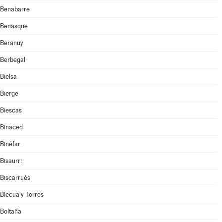
Benabarre
Benasque
Beranuy
Berbegal
Bielsa
Bierge
Biescas
Binaced
Binéfar
Bisaurri
Biscarrués
Blecua y Torres
Boltaña