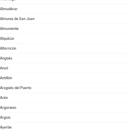
Almudévar
Almunia de San Juan
Almuniente
Alquézar
Altorricón
Angüés
Ansó
Antillón
Aragüés del Puerto
Arén
Argavieso
Arguis
Ayerbe