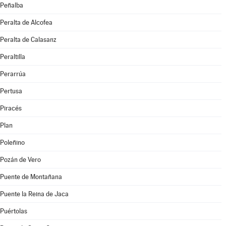
Peñalba
Peralta de Alcofea
Peralta de Calasanz
Peraltilla
Perarrúa
Pertusa
Piracés
Plan
Poleñino
Pozán de Vero
Puente de Montañana
Puente la Reina de Jaca
Puértolas