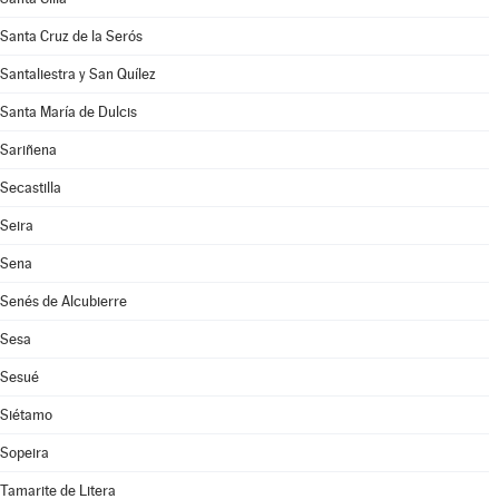
Santa Cruz de la Serós
Santaliestra y San Quílez
Santa María de Dulcis
Sariñena
Secastilla
Seira
Sena
Senés de Alcubierre
Sesa
Sesué
Siétamo
Sopeira
Tamarite de Litera