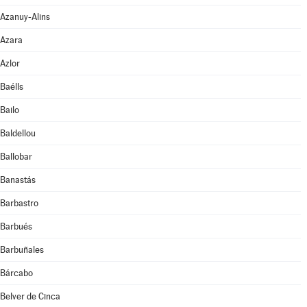
Azanuy-Alins
Azara
Azlor
Baélls
Bailo
Baldellou
Ballobar
Banastás
Barbastro
Barbués
Barbuñales
Bárcabo
Belver de Cinca