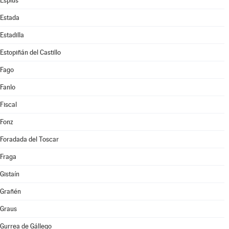
Esplús
Estada
Estadilla
Estopiñán del Castillo
Fago
Fanlo
Fiscal
Fonz
Foradada del Toscar
Fraga
Gistaín
Grañén
Graus
Gurrea de Gállego