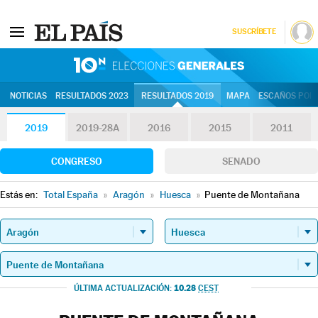
SUSCRÍBETE
10N | Eleccion
NOTICIAS
RESULTADOS 2023
RESULTADOS 2019
MAPA
ESCAÑOS POR 
2019
2019-28A
2016
2015
2011
CONGRESO
SENADO
Estás en:
Total España
»
Aragón
»
Huesca
»
Puente de Montañana
10.28
ÚLTIMA ACTUALIZACIÓN:
CEST