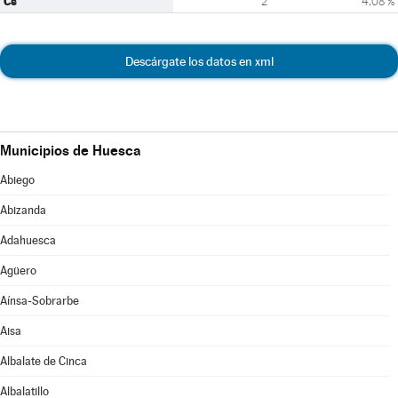
Cs
2
4,08 %
Descárgate los datos en xml
Municipios de Huesca
Abiego
Abizanda
Adahuesca
Agüero
Aínsa-Sobrarbe
Aisa
Albalate de Cinca
Albalatillo