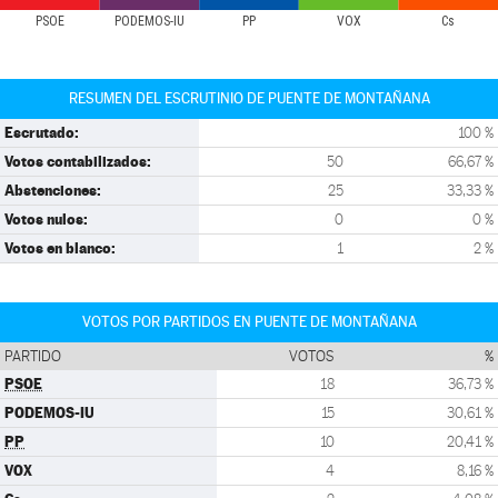
PSOE
PODEMOS-IU
PP
VOX
Cs
RESUMEN DEL ESCRUTINIO DE PUENTE DE MONTAÑANA
Escrutado:
100 %
Votos contabilizados:
50
66,67 %
Abstenciones:
25
33,33 %
Votos nulos:
0
0 %
Votos en blanco:
1
2 %
VOTOS POR PARTIDOS EN PUENTE DE MONTAÑANA
PARTIDO
VOTOS
%
PSOE
18
36,73 %
PODEMOS-IU
15
30,61 %
PP
10
20,41 %
VOX
4
8,16 %