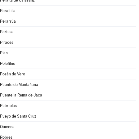
Peralta de Calasanz
Peraltilla
Perarrúa
Pertusa
Piracés
Plan
Poleñino
Pozán de Vero
Puente de Montañana
Puente la Reina de Jaca
Puértolas
Pueyo de Santa Cruz
Quicena
Robres