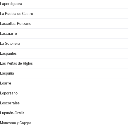
Laperdiguera
La Puebla de Castro
Lascellas-Ponzano
Lascuarre
La Sotonera
Laspaúles
Las Peñas de Riglos
Laspuña
Loarre
Loporzano
Loscorrales
Lupiñén-Ortilla
Monesma y Cajigar