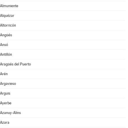
Almuniente
Alquézar
Altorricón
Angüés
Ansó
Antillón
Aragüés del Puerto
Arén
Argavieso
Arguis
Ayerbe
Azanuy-Alins
Azara