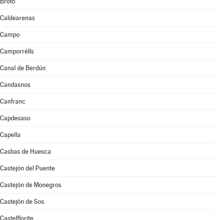
Broto
Caldearenas
Campo
Camporrélls
Canal de Berdún
Candasnos
Canfranc
Capdesaso
Capella
Casbas de Huesca
Castejón del Puente
Castejón de Monegros
Castejón de Sos
Castelflorite