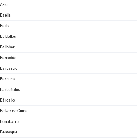
Azlor
Baélls
Bailo
Baldellou
Ballobar
Banastás
Barbastro
Barbués
Barbuñales
Bárcabo
Belver de Cinca
Benabarre
Benasque