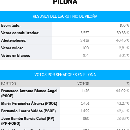
PILOÑA
RESUMEN DEL ESCRUTINIO DE PILOÑA
Escrutado:
100 %
Votos contabilizados:
3.557
59,55 %
Abstenciones:
2.416
40,45 %
Votos nulos:
100
2,81 %
Votos en blanco:
104
3,01 %
VOTOS POR SENADORES EN PILOÑA
PARTIDO
VOTOS
%
Francisco Antonio Blanco Ángel
1.476
44,02 %
(PSOE)
María Fernández Álvarez (PSOE)
1.451
43,27 %
Fernando Lastra Valdés (PSOE)
1.422
42,41 %
José Ramón García Cañal (PP)
960
28,63 %
(PP-FORO)