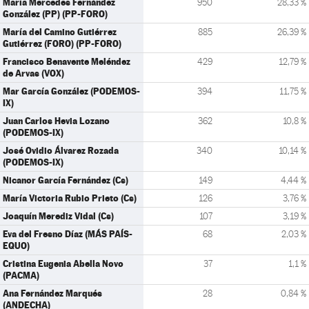
María Mercedes Fernández
950
28,33 %
González (PP) (PP-FORO)
María del Camino Gutiérrez
885
26,39 %
Gutiérrez (FORO) (PP-FORO)
Francisco Benavente Meléndez
429
12,79 %
de Arvas (VOX)
Mar García González (PODEMOS-
394
11,75 %
IX)
Juan Carlos Hevia Lozano
362
10,8 %
(PODEMOS-IX)
José Ovidio Álvarez Rozada
340
10,14 %
(PODEMOS-IX)
Nicanor García Fernández (Cs)
149
4,44 %
María Victoria Rubio Prieto (Cs)
126
3,76 %
Joaquín Merediz Vidal (Cs)
107
3,19 %
Eva del Fresno Díaz (MÁS PAÍS-
68
2,03 %
EQUO)
Cristina Eugenia Abella Novo
37
1,1 %
(PACMA)
Ana Fernández Marqués
28
0,84 %
(ANDECHA)