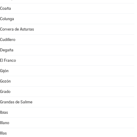
Coaña
Colunga
Corvera de Asturias
Cudillero
Degaña
El Franco
Gijón
Gozón
Grado
Grandas de Salime
Ibias
Illano
Illas