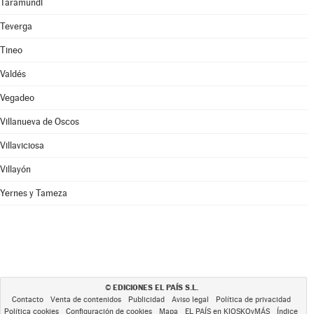
Taramundi
Teverga
Tineo
Valdés
Vegadeo
Villanueva de Oscos
Villaviciosa
Villayón
Yernes y Tameza
EDICIONES EL PAÍS S.L.
©
Contacto
Venta de contenidos
Publicidad
Aviso legal
Política de privacidad
Política cookies
Configuración de cookies
Mapa
EL PAÍS en KIOSKOyMÁS
Índice