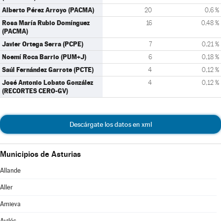
Alberto Pérez Arroyo (PACMA)
20
0,6 %
Rosa María Rubio Domínguez
16
0,48 %
(PACMA)
Javier Ortega Serra (PCPE)
7
0,21 %
Noemí Roca Barrio (PUM+J)
6
0,18 %
Saúl Fernández Garrote (PCTE)
4
0,12 %
José Antonio Lobato González
4
0,12 %
(RECORTES CERO-GV)
Descárgate los datos en xml
Municipios de Asturias
Allande
Aller
Amieva
Avilés