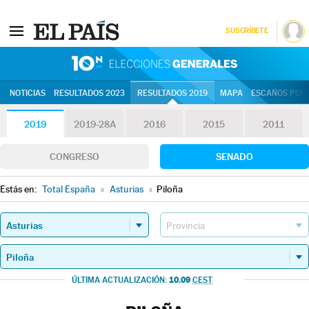
SUSCRÍBETE
10N | Eleccion
NOTICIAS
RESULTADOS 2023
RESULTADOS 2019
MAPA
ESCAÑOS POR 
2019
2019-28A
2016
2015
2011
CONGRESO
SENADO
Estás en:
Total España
»
Asturias
»
Piloña
10.09
ÚLTIMA ACTUALIZACIÓN:
CEST