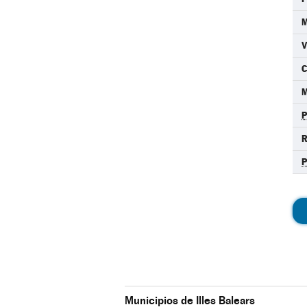
C
M
R
Municipios de Illes Balears