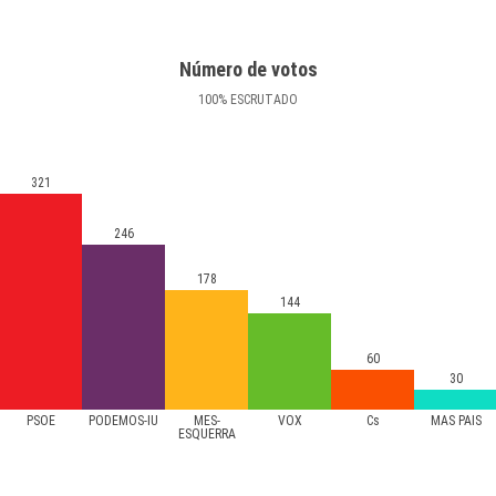
Número de votos
100
%
ESCRUTADO
321
246
178
144
60
30
PSOE
PODEMOS-IU
MÉS-
VOX
Cs
MÁS PAÍS
ESQUERRA