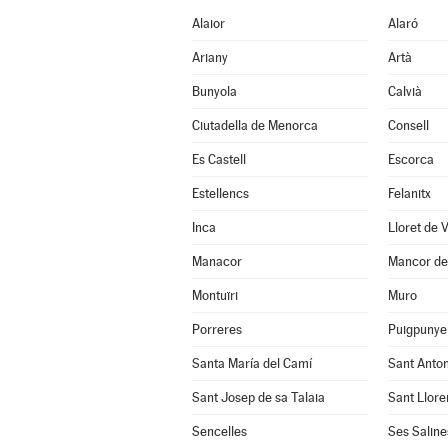
Alaior
Alaró
Ariany
Artà
Bunyola
Calvià
Ciutadella de Menorca
Consell
Es Castell
Escorca
Estellencs
Felanitx
Inca
Lloret de 
Manacor
Mancor de 
Montuïri
Muro
Porreres
Puigpunye
Santa María del Camí
Sant Anto
Sant Josep de sa Talaia
Sant Llore
Sencelles
Ses Saline