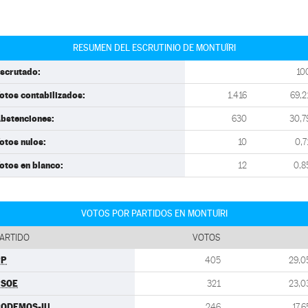
RESUMEN DEL ESCRUTINIO DE MONTUÏRI
scrutado:
10
otos contabilizados:
1.416
69,2
bstenciones:
630
30,7
otos nulos:
10
0,7
otos en blanco:
12
0,8
VOTOS POR PARTIDOS EN MONTUÏRI
ARTIDO
VOTOS
PP
405
29,0
PSOE
321
23,0
PODEMOS-IU
246
17,6