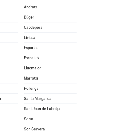
Andratx
Búger
Capdepera
Eivissa
Esporles
Fornalutx
Llucmajor
Marratxí
Pollença
u
Santa Margalida
Sant Joan de Labritja
Selva
Son Servera