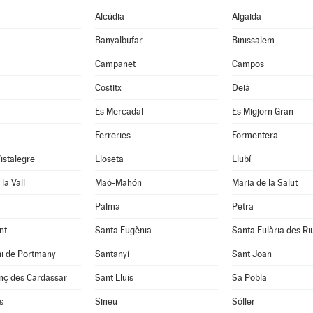
Alcúdia
Algaida
Banyalbufar
Binissalem
Campanet
Campos
Costitx
Deià
Es Mercadal
Es Migjorn Gran
Ferreries
Formentera
Vistalegre
Lloseta
Llubí
la Vall
Maó-Mahón
Maria de la Salut
Palma
Petra
nt
Santa Eugènia
Santa Eulària des Ri
ni de Portmany
Santanyí
Sant Joan
nç des Cardassar
Sant Lluís
Sa Pobla
s
Sineu
Sóller