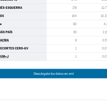
MÉS-ESQUERRA
178
12,7
VOX
144
10,3
s
60
4,
ÁS PAÍS
30
2,1
PACMA
8
0,5
ECORTES CERO-GV
1
0,0
PUM+J
1
0,0
Descárgate los datos en xml