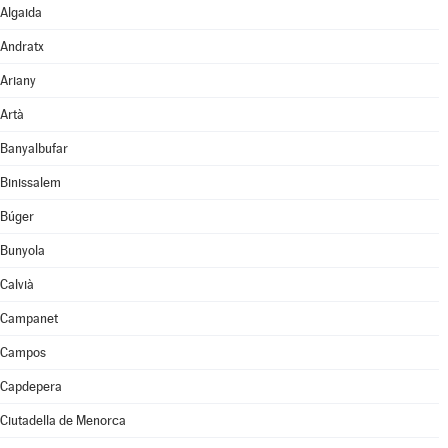
Algaida
Andratx
Ariany
Artà
Banyalbufar
Binissalem
Búger
Bunyola
Calvià
Campanet
Campos
Capdepera
Ciutadella de Menorca