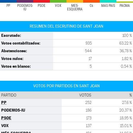
PP
PODEMOS-
PSOE
VOX
MÉS-
Cs
MÁS PAÍS
PACMA
IU
ESQUERRA
RESUMEN DEL ESCRUTINIO DE SANT JOAN
Escrutado:
100 %
Votos contabilizados:
935
63,22 %
Abstenciones:
544
36,78 %
Votos nulos:
17
1,82 %
Votos en blanco:
5
0,54 %
VOTOS POR PARTIDOS EN SANT JOAN
PARTIDO
VOTOS
%
PP
252
27,6 %
PODEMOS-IU
186
20,37 %
PSOE
173
18,95 %
VOX
137
15,01 %