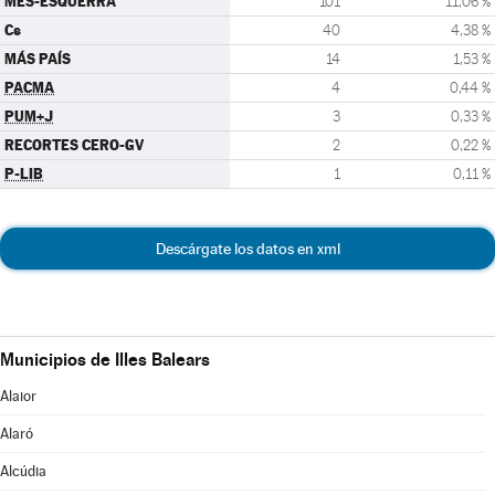
MÉS-ESQUERRA
101
11,06 %
Cs
40
4,38 %
MÁS PAÍS
14
1,53 %
PACMA
4
0,44 %
PUM+J
3
0,33 %
RECORTES CERO-GV
2
0,22 %
P-LIB
1
0,11 %
Descárgate los datos en xml
Municipios de Illes Balears
Alaior
Alaró
Alcúdia