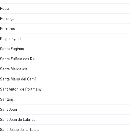
Petra
Pollença
Porreres
Puigpunyent
Santa Eugènia
Santa Eulària des Riu
Santa Margalida
Santa María del Camí
Sant Antoni de Portmany
Santanyí
Sant Joan
Sant Joan de Labritja
Sant Josep de sa Talaia