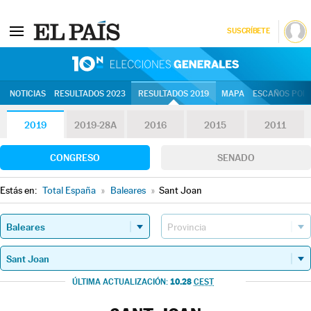
SUSCRÍBETE
10N | Eleccion
NOTICIAS
RESULTADOS 2023
RESULTADOS 2019
MAPA
ESCAÑOS POR 
2019
2019-28A
2016
2015
2011
CONGRESO
SENADO
Estás en:
Total España
»
Baleares
»
Sant Joan
10.28
ÚLTIMA ACTUALIZACIÓN:
CEST