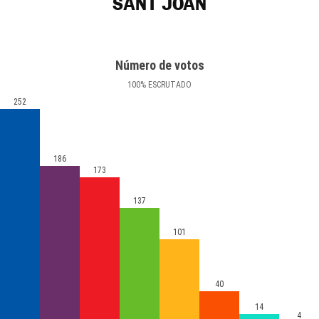
SANT JOAN
Número de votos
100
%
ESCRUTADO
252
186
173
137
101
40
14
4