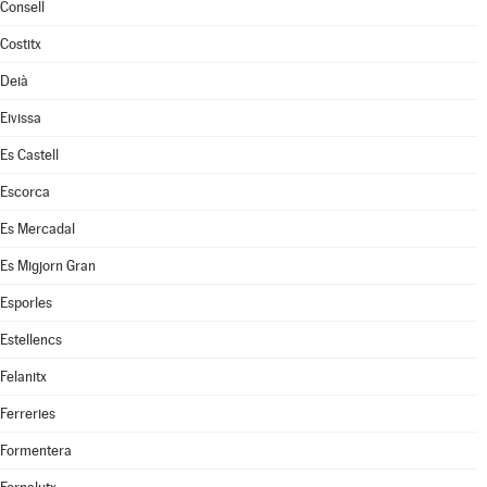
Consell
Costitx
Deià
Eivissa
Es Castell
Escorca
Es Mercadal
Es Migjorn Gran
Esporles
Estellencs
Felanitx
Ferreries
Formentera