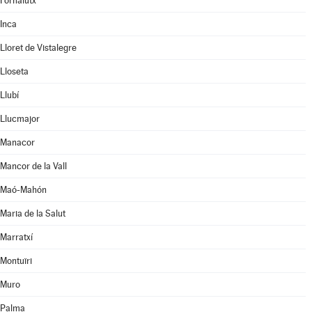
Fornalutx
Inca
Lloret de Vistalegre
Lloseta
Llubí
Llucmajor
Manacor
Mancor de la Vall
Maó-Mahón
Maria de la Salut
Marratxí
Montuïri
Muro
Palma