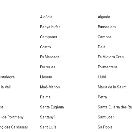
Alcúdia
Algaida
Banyalbufar
Binissalem
Campanet
Campos
Costitx
Deià
Es Mercadal
Es Migjorn Gran
Ferreries
Formentera
Vistalegre
Lloseta
Llubí
la Vall
Maó-Mahón
Maria de la Salut
Palma
Petra
nt
Santa Eugènia
Santa Eulària des Ri
ni de Portmany
Santanyí
Sant Joan
nç des Cardassar
Sant Lluís
Sa Pobla