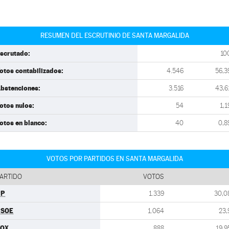
RESUMEN DEL ESCRUTINIO DE SANTA MARGALIDA
scrutado:
10
otos contabilizados:
4.546
56,3
bstenciones:
3.516
43,6
otos nulos:
54
1,1
otos en blanco:
40
0,8
VOTOS POR PARTIDOS EN SANTA MARGALIDA
ARTIDO
VOTOS
PP
1.339
30,0
PSOE
1.064
23,
VOX
888
19,9