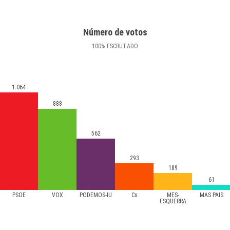
Número de votos
100
%
ESCRUTADO
1.064
888
562
293
189
61
PSOE
VOX
PODEMOS-IU
Cs
MÉS-
MÁS PAÍS
ESQUERRA