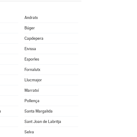
Andratx
Búger
Capdepera
Eivissa
Esporles
Fornalutx
Llucmajor
Marratxí
Pollença
u
Santa Margalida
Sant Joan de Labritja
Selva