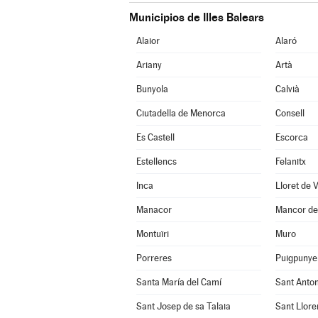
Municipios de Illes Balears
Alaior
Alaró
Ariany
Artà
Bunyola
Calvià
Ciutadella de Menorca
Consell
Es Castell
Escorca
Estellencs
Felanitx
Inca
Lloret de 
Manacor
Mancor de 
Montuïri
Muro
Porreres
Puigpunye
Santa María del Camí
Sant Anto
Sant Josep de sa Talaia
Sant Llore