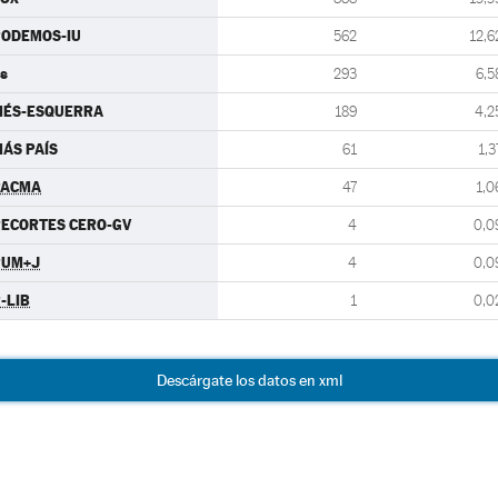
PODEMOS-IU
562
12,6
s
293
6,5
MÉS-ESQUERRA
189
4,2
ÁS PAÍS
61
1,3
PACMA
47
1,0
ECORTES CERO-GV
4
0,0
PUM+J
4
0,0
-LIB
1
0,0
Descárgate los datos en xml