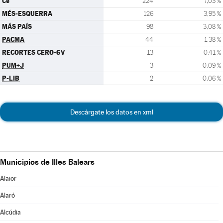
Cs
224
7,03 %
MÉS-ESQUERRA
126
3,95 %
MÁS PAÍS
98
3,08 %
PACMA
44
1,38 %
RECORTES CERO-GV
13
0,41 %
PUM+J
3
0,09 %
P-LIB
2
0,06 %
Descárgate los datos en xml
Municipios de Illes Balears
Alaior
Alaró
Alcúdia