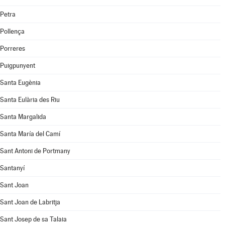
Petra
Pollença
Porreres
Puigpunyent
Santa Eugènia
Santa Eulària des Riu
Santa Margalida
Santa María del Camí
Sant Antoni de Portmany
Santanyí
Sant Joan
Sant Joan de Labritja
Sant Josep de sa Talaia