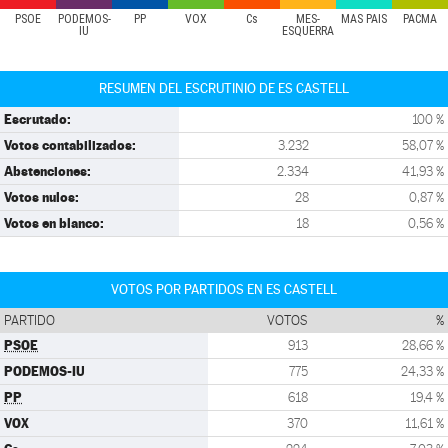
PSOE
PODEMOS-
PP
VOX
Cs
MÉS-
MÁS PAÍS
PACMA
IU
ESQUERRA
RESUMEN DEL ESCRUTINIO DE ES CASTELL
Escrutado:
100 %
Votos contabilizados:
3.232
58,07 %
Abstenciones:
2.334
41,93 %
Votos nulos:
28
0,87 %
Votos en blanco:
18
0,56 %
VOTOS POR PARTIDOS EN ES CASTELL
PARTIDO
VOTOS
%
PSOE
913
28,66 %
PODEMOS-IU
775
24,33 %
PP
618
19,4 %
VOX
370
11,61 %