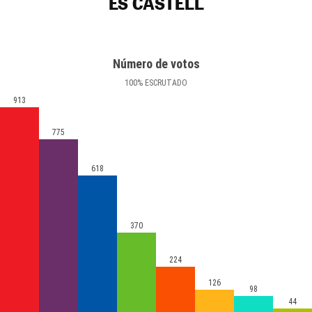
ES CASTELL
Número de votos
100
%
ESCRUTADO
913
775
618
370
224
126
98
44