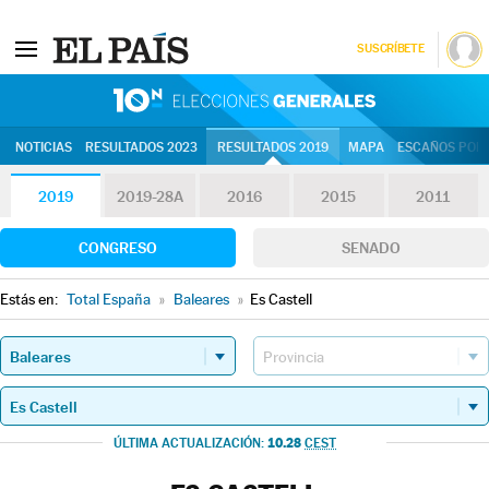
SUSCRÍBETE
10N | Eleccion
NOTICIAS
RESULTADOS 2023
RESULTADOS 2019
MAPA
ESCAÑOS POR 
2019
2019-28A
2016
2015
2011
CONGRESO
SENADO
Estás en:
Total España
»
Baleares
»
Es Castell
10.28
ÚLTIMA ACTUALIZACIÓN:
CEST