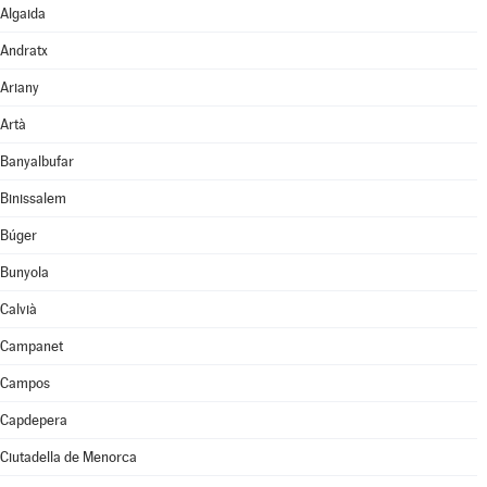
Algaida
Andratx
Ariany
Artà
Banyalbufar
Binissalem
Búger
Bunyola
Calvià
Campanet
Campos
Capdepera
Ciutadella de Menorca