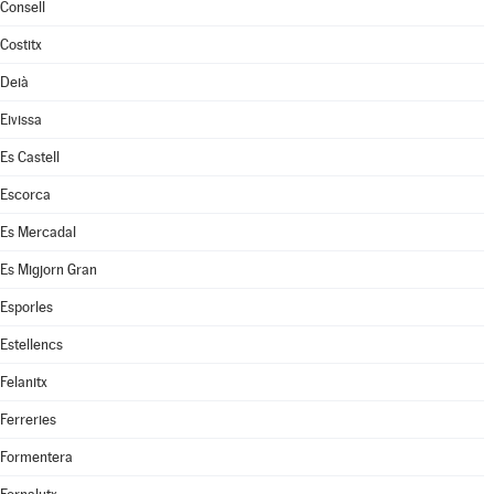
Consell
Costitx
Deià
Eivissa
Es Castell
Escorca
Es Mercadal
Es Migjorn Gran
Esporles
Estellencs
Felanitx
Ferreries
Formentera