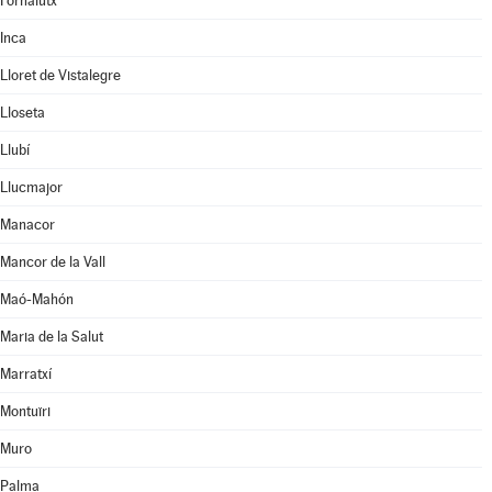
Fornalutx
Inca
Lloret de Vistalegre
Lloseta
Llubí
Llucmajor
Manacor
Mancor de la Vall
Maó-Mahón
Maria de la Salut
Marratxí
Montuïri
Muro
Palma