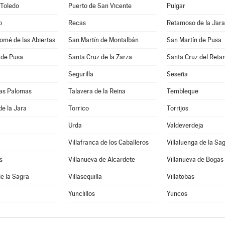
 Toledo
Puerto de San Vicente
Pulgar
o
Recas
Retamoso de la Jara
omé de las Abiertas
San Martín de Montalbán
San Martín de Pusa
 de Pusa
Santa Cruz de la Zarza
Santa Cruz del Reta
Segurilla
Seseña
 las Palomas
Talavera de la Reina
Tembleque
de la Jara
Torrico
Torrijos
Urda
Valdeverdeja
Villafranca de los Caballeros
Villaluenga de la Sa
s
Villanueva de Alcardete
Villanueva de Bogas
de la Sagra
Villasequilla
Villatobas
Yunclillos
Yuncos