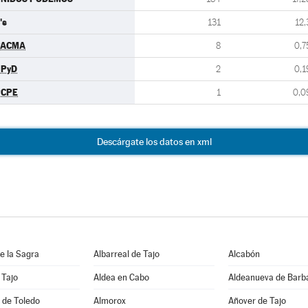
's
131
12,
PACMA
8
0,7
UPyD
2
0,1
PCPE
1
0,0
Descárgate los datos en xml
e la Sagra
Albarreal de Tajo
Alcabón
 Tajo
Aldea en Cabo
Aldeanueva de Barb
 de Toledo
Almorox
Añover de Tajo