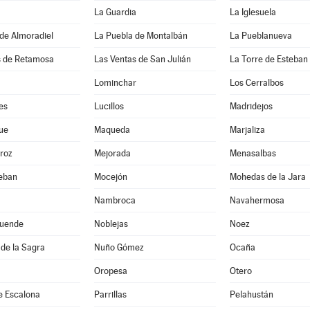
La Guardia
La Iglesuela
de Almoradiel
La Puebla de Montalbán
La Pueblanueva
s de Retamosa
Las Ventas de San Julián
La Torre de Esteba
Lominchar
Los Cerralbos
es
Lucillos
Madridejos
ue
Maqueda
Marjaliza
roz
Mejorada
Menasalbas
teban
Mocejón
Mohedas de la Jara
Nambroca
Navahermosa
uende
Noblejas
Noez
de la Sagra
Nuño Gómez
Ocaña
Oropesa
Otero
e Escalona
Parrillas
Pelahustán