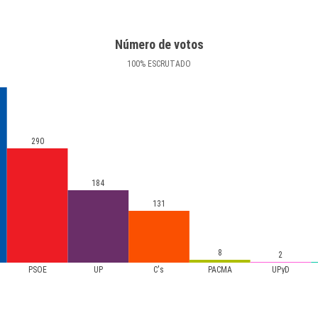
Número de votos
100
%
ESCRUTADO
290
184
131
8
2
PSOE
UP
C's
PACMA
UPyD