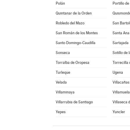
Polán
Portillo de
Quintanar de la Orden
Quismond
Robledo del Mazo
San Bartol
San Román de los Montes
Santa Ana
Santo Domingo-Caudilla
Sartajada
Sonseca
Sotillo de
Torralba de Oropesa
Torrecilla 
Turleque
Ugena
Velada
Villacañas
Villaminaya
Villamuela
Villarrubia de Santiago
Villaseca 
Yepes
Yuncler