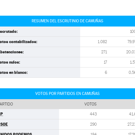
RESUMEN DEL ESCRUTINIO DE CAMUÑAS
scrutado:
10
otos contabilizados:
1.082
79,9
bstenciones:
271
20,0
otos nulos:
17
1,5
otos en blanco:
6
0,5
VOTOS POR PARTIDOS EN CAMUÑAS
ARTIDO
VOTOS
PP
443
41,
PSOE
290
27,2
UNIDOS PODEMOS
184
17,2