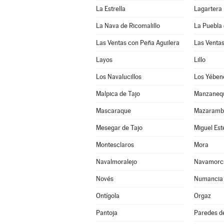
La Estrella
Lagartera
La Nava de Ricomalillo
La Puebla 
Las Ventas con Peña Aguilera
Las Venta
Layos
Lillo
Los Navalucillos
Los Yében
Malpica de Tajo
Manzaneq
Mascaraque
Mazaramb
Mesegar de Tajo
Miguel Es
Montesclaros
Mora
Navalmoralejo
Navamorc
Novés
Numancia 
Ontígola
Orgaz
Pantoja
Paredes d