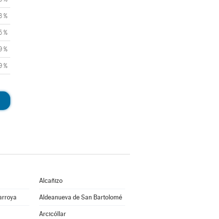
3 %
5 %
9 %
9 %
Alcañizo
arroya
Aldeanueva de San Bartolomé
Arcicóllar