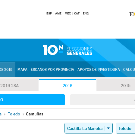
ESP
AME
MEX
CAT
ENG
S 2019
MAPA
ESCAÑOS POR PROVINCIA
APOYOS DE INVESTIDURA
CALCU
2019-28A
2016
2015
SO
a
»
Toledo
»
Camuñas