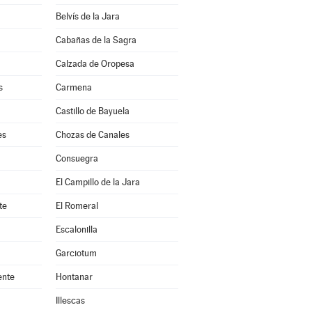
Belvís de la Jara
Cabañas de la Sagra
Calzada de Oropesa
s
Carmena
Castillo de Bayuela
es
Chozas de Canales
Consuegra
El Campillo de la Jara
te
El Romeral
Escalonilla
Garciotum
ente
Hontanar
Illescas