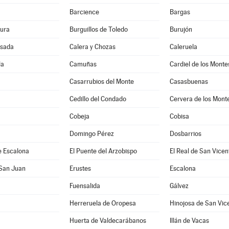
Barcience
Bargas
ura
Burguillos de Toledo
Burujón
sada
Calera y Chozas
Caleruela
la
Camuñas
Cardiel de los Monte
Casarrubios del Monte
Casasbuenas
Cedillo del Condado
Cervera de los Mont
Cobeja
Cobisa
Domingo Pérez
Dosbarrios
e Escalona
El Puente del Arzobispo
El Real de San Vicen
 San Juan
Erustes
Escalona
Fuensalida
Gálvez
Herreruela de Oropesa
Hinojosa de San Vic
Huerta de Valdecarábanos
Illán de Vacas